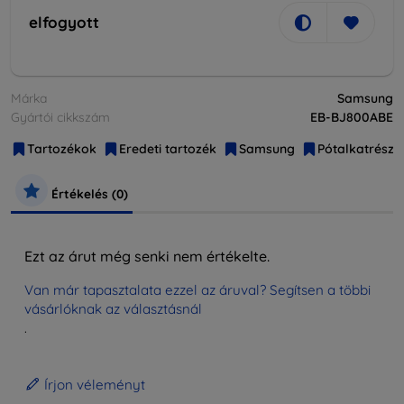
elfogyott
Márka
Samsung
Gyártói cikkszám
EB-BJ800ABE
Tartozékok
Eredeti tartozék
Samsung
Pótalkatrésze
Értékelés (0)
Ezt az árut még senki nem értékelte.
Van már tapasztalata ezzel az áruval? Segítsen a többi
vásárlóknak az választásnál
.
Írjon véleményt