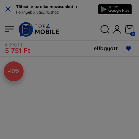
×
Töltsd le az alkalmazásunkat
a
könnyebb vásárláshoz.
0
6 390 Ft
elfogyott
5 751 Ft
-10%