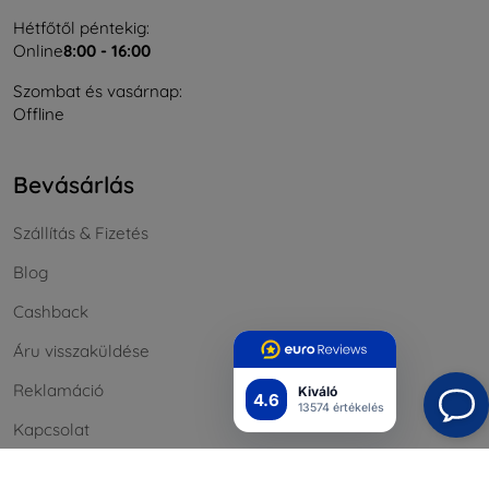
Hétfőtől péntekig:
Online
8:00 - 16:00
Szombat és vasárnap:
Offline
Bevásárlás
Szállítás & Fizetés
Blog
Cashback
Áru visszaküldése
Reklamáció
Kiváló
4.6
13574 értékelés
Kapcsolat
Nagykereskedelmi