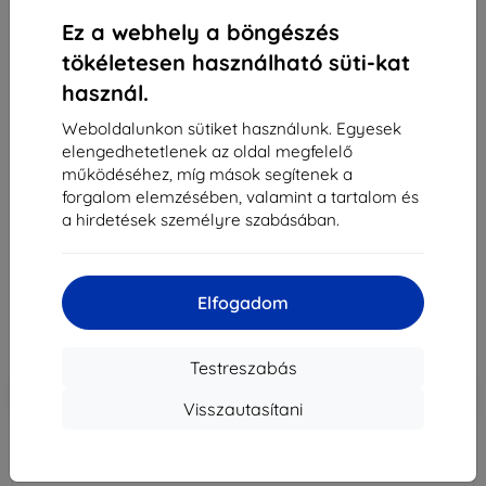
Ez a webhely a böngészés
tökéletesen használható süti-kat
használ.
Weboldalunkon sütiket használunk. Egyesek
elengedhetetlenek az oldal megfelelő
Battery Samsung EB-BJ800ABE A6 2018 bulk 3000
működéséhez, míg mások segítenek a
mAh A600 (EB-BJ800ABE)
forgalom elemzésében, valamint a tartalom és
a hirdetések személyre szabásában.
Alkalmas:
Samsung Galaxy A6 2018
6 390 Ft
5 751 Ft
Elfogadom
Ár ÁFA nelkül
4 528 Ft
Testreszabás
-10%
Kedvezmény kuponnal
EXTRA10
Kosárba
Visszautasítani
elfogyott