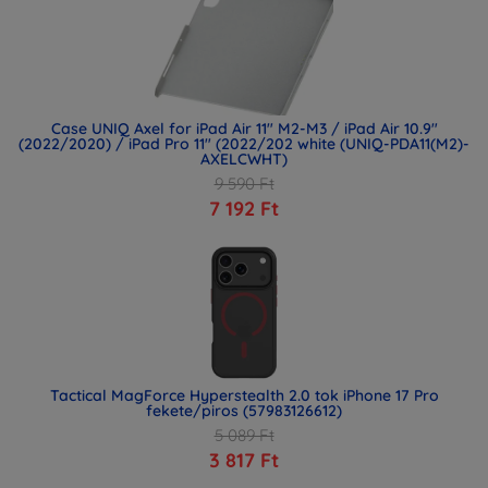
Case UNIQ Axel for iPad Air 11" M2-M3 / iPad Air 10.9"
(2022/2020) / iPad Pro 11" (2022/202 white (UNIQ-PDA11(M2)-
AXELCWHT)
9 590 Ft
7 192 Ft
Tactical MagForce Hyperstealth 2.0 tok iPhone 17 Pro
fekete/piros (57983126612)
5 089 Ft
3 817 Ft