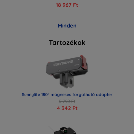
18 967 Ft
Minden
Tartozékok
Sunnylife 180° mágneses forgatható adapter
5 790 Ft
4 342 Ft