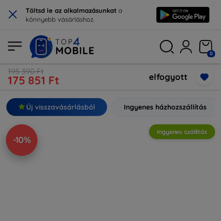
×
Töltsd le az alkalmazásunkat
a
könnyebb vásárláshoz.
0
195 390 Ft
elfogyott
175 851 Ft
Új visszavásárlásból
Ingyenes házhozszállítás
Ingyenes szállítás
-10%