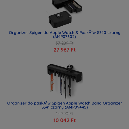
Organizer Spigen do Apple Watch & PaskÃ³w S340 czarny
(AMP07602)
37 289 Ft
27 967 Ft
Organizer do paskÃ³w Spigen Apple Watch Band Organizer
S341 czarny (AMP09445)
14 790 Ft
10 042 Ft