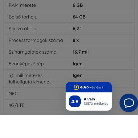
RAM mérete
6
GB
Belső tárhely
64
GB
Kijelző átlója
6,2
"
Processzormagok száma
8
x
Színárnyalatok száma
16,7
mil
Fényképezőgép
Igen
3,5 milliméteres
Igen
fülhallgató kimenet
NFC
Igen
Kiváló
4.6
13573 értékelés
4G/LTE
Igen
Akkumulátor típusa
Li-pol
Akkumulátor kapacitása
3500
mAh