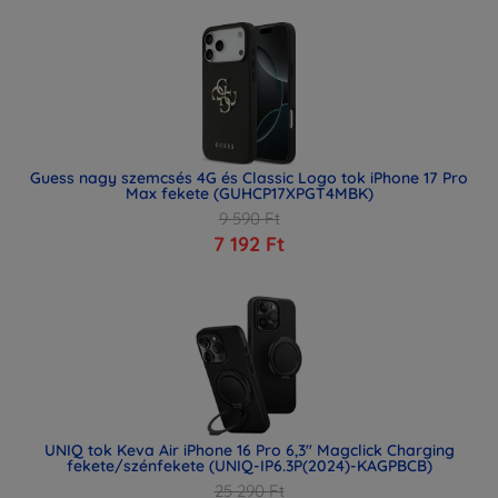
Guess nagy szemcsés 4G és Classic Logo tok iPhone 17 Pro
Max fekete (GUHCP17XPGT4MBK)
9 590 Ft
7 192 Ft
UNIQ tok Keva Air iPhone 16 Pro 6,3" Magclick Charging
fekete/szénfekete (UNIQ-IP6.3P(2024)-KAGPBCB)
25 290 Ft