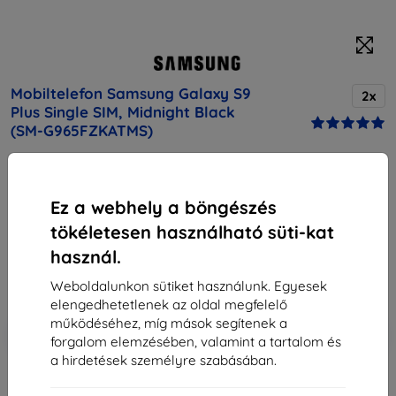
Mobiltelefon Samsung Galaxy S9
2x
Plus Single SIM, Midnight Black
(SM-G965FZKATMS)
Vásárolja meg ezt a készüléket, és kapjon
25%
kedvezményt
minden tartozékra hozzá!
Ez a webhely a böngészés
tökéletesen használható süti-kat
Vegső ár
195 390 Ft
használ.
175 851 Ft
Weboldalunkon sütiket használunk. Egyesek
elengedhetetlenek az oldal megfelelő
működéséhez, míg mások segítenek a
-10%
Kedvezmény kuponnal
EXTRA10
Kosárba
forgalom elemzésében, valamint a tartalom és
a hirdetések személyre szabásában.
elfogyott