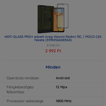
HOFI GLASS PRO+ edzett üveg Xiaomi Redmi 13C / POCO C65
fekete (9319456608564)
3 990 Ft
2 992 Ft
Minden
Operációs rendszer
Android
Fényképezőgép
12
Mpx
felbontása
Processzor sebessége
1800
MHz