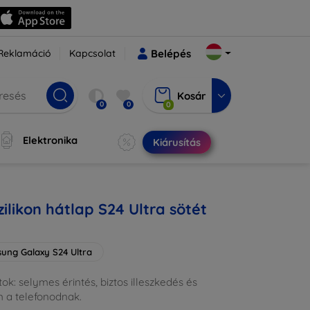
Reklamáció
Kapcsolat
Belépés
Kosár
0
0
0
Elektronika
Kiárusítás
ilikon hátlap S24 Ultra sötét
ung Galaxy S24 Ultra
 tok: selymes érintés, biztos illeszkedés és
 a telefonodnak.