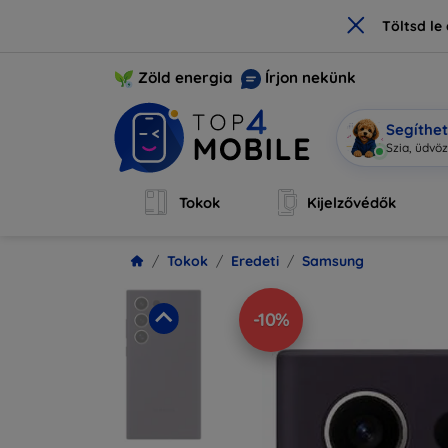
×
Töltsd l
Zöld energia
Írjon nekünk
Segíthe
Szia, üdvö
Tokok
Kijelzővédők
Tokok
Eredeti
Samsung
-10%