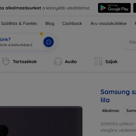
e az alkalmazásunkat
a könnyebb vásárláshoz.
Szállítás & Fizetés
Blog
Cashback
Áru visszaküldése
tünk?
zlünk a
|
Tartozékok
Audio
Szíjak
Samsung sz
lila
Alkalmas:
Sams
Sötétlila szilikon
elegáns védelem