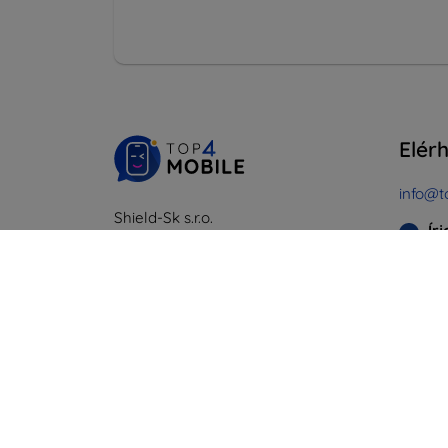
Elér
info@t
Shield-Sk s.r.o.
Ír
Rudolf Mocka utca 3750/2A
841 04 Bratislava
Hétfőtő
Online
Cégjegyzékszám:
46701494
ÁFA-azonosító:
SK2023549671
Szomba
Offline