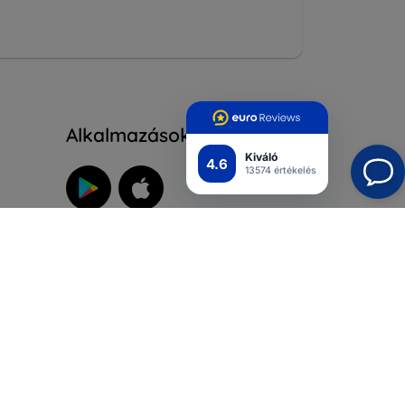
Alkalmazások
Kiváló
4.6
13574 értékelés
Kövess minket
ályzat
rlás