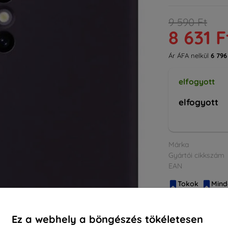
9 590 Ft
8 631 F
Ár ÁFA nelkül
6 796
elfogyott
elfogyott
Márka
Gyártói cikkszám
EAN
Tokok
Mind
Ez a webhely a böngészés tökéletesen