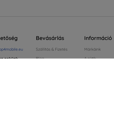
hetőség
Bevásárlás
Információ
op4mobile.eu
Szállítás & Fizetés
Márkáink
Blog
A sütik
jon nekünk
Cashback
Adatvédelem
l péntekig:
8:00 - 16:00
Áru visszaküldése
Reklamáció szab
t és vasárnap:
Reklamáció
Üzleti feltételek
Kapcsolat
Blog
Nagykereskedelmi
Kapcsolat
ÁFA nélküli vásá