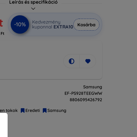
Leírás és specifikáció
t
Kedvezmény
-10%
Kosárba
kuponnal
EXTRA10
 Ft
Samsung
EF-PS928TEEGWW
8806095426792
en tokok
Eredeti
Samsung