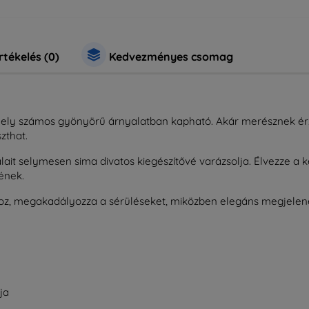
rtékelés (0)
Kedvezményes csomag
 amely számos gyönyörű árnyalatban kapható. Akár merésznek ér
zthat.
ldalait selymesen sima divatos kiegészítővé varázsolja. Élvezze a
ének.
nhoz, megakadályozza a sérüléseket, miközben elegáns megjelen
ja