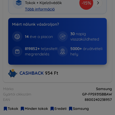
-15%
Tokok + Kijelzővédők
Több információ
Miért nálunk vásároljon?
30
napig
14
éve a piacon
visszaküldheted
819852+
teljesített
5000+
áruátvételi
megrendelés
hely
CASHBACK
934 Ft
Márka
Samsung
Gyártói cikkszám
GP-FPS931SBBAW
EAN
8800240238957
Tokok
Minden tokok
Eredeti
Samsung