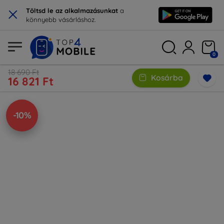
×
Töltsd le az alkalmazásunkat
a
könnyebb vásárláshoz.
0
18 690 Ft
Kosárba
16 821 Ft
-10%