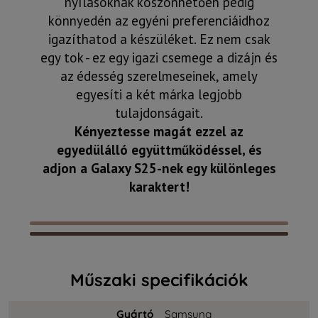
nyílásoknak köszönhetően pedig
könnyedén az egyéni preferenciáidhoz
igazíthatod a készüléket. Ez nem csak
egy tok - ez egy igazi csemege a dizájn és
az édesség szerelmeseinek, amely
egyesíti a két márka legjobb
tulajdonságait.
Kényeztesse magát ezzel az
egyedülálló együttműködéssel, és
adjon a Galaxy S25-nek egy különleges
karaktert!
Műszaki specifikációk
Gyártó
Samsung