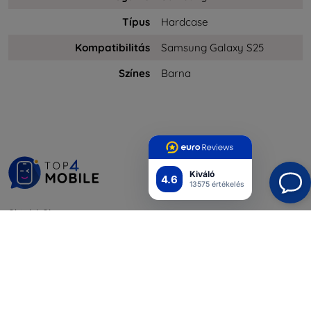
Típus
Hardcase
Kompatibilitás
Samsung Galaxy S25
Színes
Barna
Kiváló
4.6
13575 értékelés
Shield-Sk s.r.o.
Rudolf Mocka utca 3750/2A
841 04 Bratislava
Cégjegyzékszám:
46701494
ÁFA-azonosító:
SK2023549671