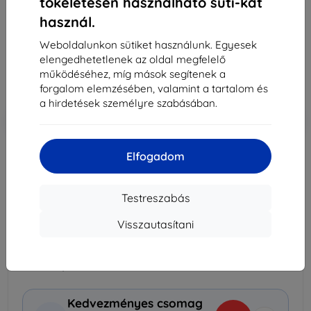
tökéletesen használható süti-kat
Leírás és specifikáció
használ.
18 690 Ft
Weboldalunkon sütiket használunk. Egyesek
16 821 Ft
elengedhetetlenek az oldal megfelelő
működéséhez, míg mások segítenek a
Ár ÁFA nelkül
13 244 Ft
forgalom elemzésében, valamint a tartalom és
a hirdetések személyre szabásában.
-10%
Kedvezmény kuponnal
EXTRA10
Kosárba
Elfogadom
Raktáron 5 darab
Kosárba
Testreszabás
Visszautasítani
Szállítás 13. augusztus - 14. augusztus
Szállítási költség-tól
990 Ft
(Ingyenes 30 000
Ft)
Kedvezményes csomag