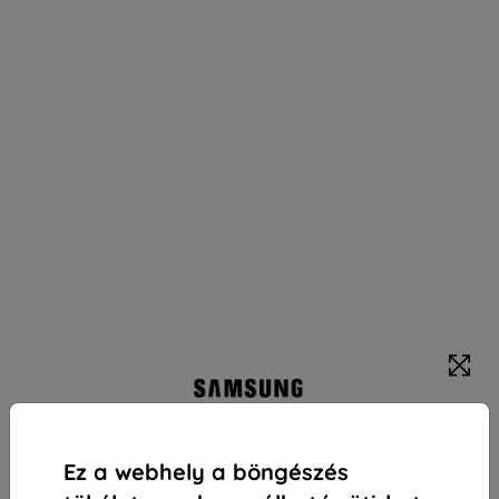
Samsung Hershey`s Milk Chocolate Snack tok
Galaxy S25-hoz barna (GP-FPS931SBBAW)
Ez a webhely a böngészés
Alkalmas:
Samsung Galaxy S25