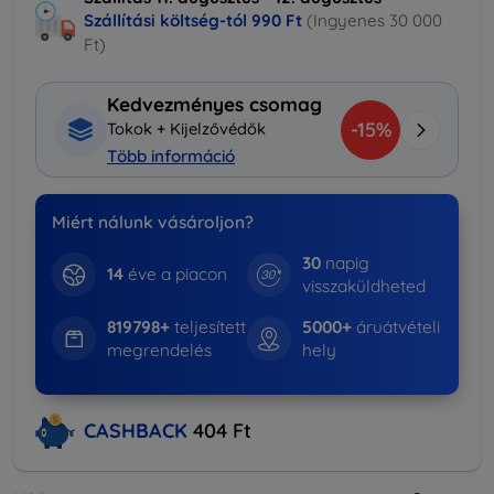
Szállítási költség-tól
990 Ft
(Ingyenes 30 000
Ft)
Kedvezményes csomag
-15%
Tokok + Kijelzővédők
Több információ
Miért nálunk vásároljon?
30
napig
14
éve a piacon
visszaküldheted
819798+
teljesített
5000+
áruátvételi
megrendelés
hely
CASHBACK
404 Ft