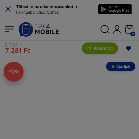
×
Töltsd le az alkalmazásunkat
a
könnyebb vásárláshoz.
0
8 090 Ft
Kosárba
7 281 Ft
Ajánljuk
-10%