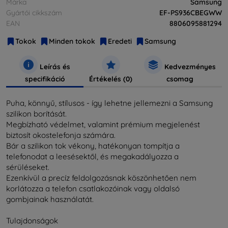
Márka
Samsung
Gyártói cikkszám
EF-PS936CBEGWW
EAN
8806095881294
Tokok
Minden tokok
Eredeti
Samsung
Leírás és
Kedvezményes
specifikáció
Értékelés (0)
csomag
Puha, könnyű, stílusos - így lehetne jellemezni a Samsung
szilikon borítását.
Megbízható védelmet, valamint prémium megjelenést
biztosít okostelefonja számára.
Bár a szilikon tok vékony, hatékonyan tompítja a
telefonodat a leesésektől, és megakadályozza a
sérüléseket.
Ezenkívül a precíz feldolgozásnak köszönhetően nem
korlátozza a telefon csatlakozóinak vagy oldalsó
gombjainak használatát.
Tulajdonságok