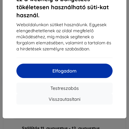
tökéletesen használható süti-kat
Samsung szilikon tok Galaxy S25+ készülékhez
használ.
fekete (EF-PS936CBEGWW)
Weboldalunkon sütiket használunk. Egyesek
Alkalmas:
Samsung Galaxy S25+
elengedhetetlenek az oldal megfelelő
működéséhez, míg mások segítenek a
Leírás és specifikáció
forgalom elemzésében, valamint a tartalom és
8 090 Ft
a hirdetések személyre szabásában.
7 281 Ft
Ár ÁFA nelkül
5 733 Ft
Elfogadom
-10%
Kedvezmény kuponnal
EXTRA10
Kosárba
Testreszabás
Visszautasítani
Utolsó darab raktáron
Kosárba
Szállítás 11. augusztus - 12. augusztus