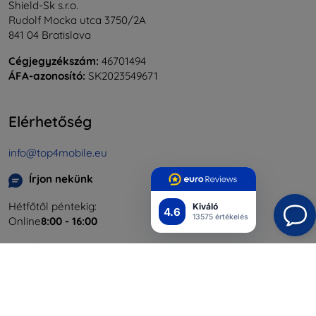
Shield-Sk s.r.o.
Rudolf Mocka utca 3750/2A
841 04 Bratislava
Cégjegyzékszám:
46701494
ÁFA-azonosító:
SK2023549671
Elérhetőség
info@top4mobile.eu
Írjon nekünk
Hétfőtől péntekig:
Kiváló
4.6
13575 értékelés
Online
8:00 - 16:00
Szombat és vasárnap:
Offline
Bevásárlás