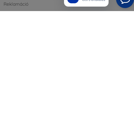
Reklamáció
Kapcsolat
Nagykereskedelmi
Információ
Márkáink
A sütik
Adatvédelem
Reklamáció szabályzat
Üzleti feltételek
Blog
Kapcsolat
ÁFA nélküli vásárlás cégeknek