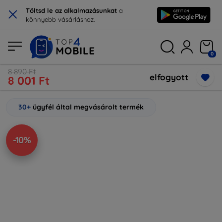
×
Töltsd le az alkalmazásunkat
a
könnyebb vásárláshoz.
0
8 890 Ft
elfogyott
8 001 Ft
30+
ügyfél által megvásárolt termék
-10%