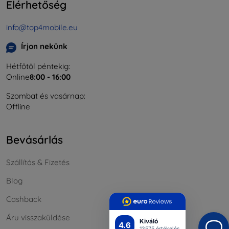
Elérhetőség
info@top4mobile.eu
Írjon nekünk
Hétfőtől péntekig:
Online
8:00 - 16:00
Szombat és vasárnap:
Offline
Bevásárlás
Szállítás & Fizetés
Blog
Cashback
Áru visszaküldése
Kiváló
4.6
13575 értékelés