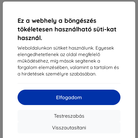
Ez a webhely a böngészés
tökéletesen használható süti-kat
használ.
Weboldalunkon sütiket használunk. Egyesek
elengedhetetlenek az oldal megfelelő
működéséhez, míg mások segítenek a
forgalom elemzésében, valamint a tartalom és
Samsung strapabíró tok Galaxy S25 Ultra-hoz
a hirdetések személyre szabásában.
fekete (EF-RS938CBEGWW)
Alkalmas:
Samsung Galaxy S25 Ultra
Elfogadom
8 890 Ft
8 001 Ft
Testreszabás
Ár ÁFA nelkül
6 300 Ft
Visszautasítani
-10%
Kedvezmény kuponnal
EXTRA10
Kosárba