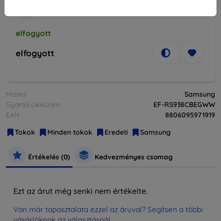
elfogyott
elfogyott
Márka
Samsung
Gyártói cikkszám
EF-RS938CBEGWW
EAN
8806095971919
Tokok
Minden tokok
Eredeti
Samsung
Értékelés (0)
Kedvezményes csomag
Ezt az árut még senki nem értékelte.
Van már tapasztalata ezzel az áruval? Segítsen a többi
vásárlóknak az választásnál