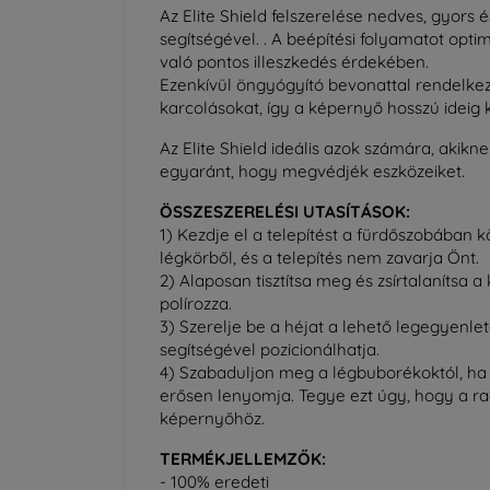
Az Elite Shield felszerelése nedves, gyors 
segítségével.
. A beépítési folyamatot opt
való pontos illeszkedés érdekében.
Ezenkívül öngyógyító bevonattal rendelkez
karcolásokat, így a képernyő hosszú ideig 
Az Elite Shield ideális azok számára, akikn
egyaránt, hogy megvédjék eszközeiket.
ÖSSZESZERELÉSI UTASÍTÁSOK:
1) Kezdje el a telepítést a fürdőszobában kö
légkörből, és a telepítés nem zavarja Önt.
2) Alaposan tisztítsa meg és zsírtalanítsa 
polírozza.
3) Szerelje be a héjat a lehető legegyenle
segítségével pozicionálhatja.
4) Szabaduljon meg a légbuborékoktól, ha
erősen lenyomja. Tegye ezt úgy, hogy a r
képernyőhöz.
TERMÉKJELLEMZŐK:
- 100% eredeti