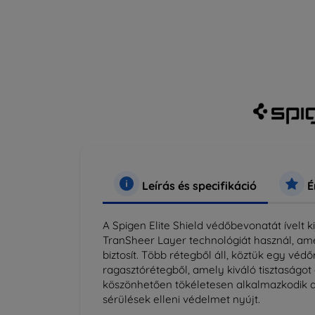
Leírás és specifikáció
É
A Spigen Elite Shield védőbevonatát ívelt k
TranSheer Layer technológiát használ, ame
biztosít. Több rétegből áll, köztük egy vé
ragasztórétegből, amely kiváló tisztaságot
köszönhetően tökéletesen alkalmazkodik a ki
sérülések elleni védelmet nyújt.