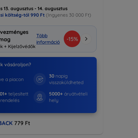
ás 13. augusztus - 14. augusztus
ási költség-tól
990 Ft
(Ingyenes 30 000 Ft)
vezményes
Több
-15%
omag
információ
k + Kijelzővédők
nk vásároljon?
30
napig
e a piacon
visszaküldheted
01+
teljesített
5000+
áruátvételi
rendelés
hely
BACK
779 Ft