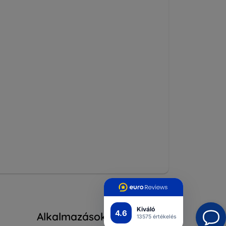
Kiváló
4.6
Alkalmazások
13575 értékelés