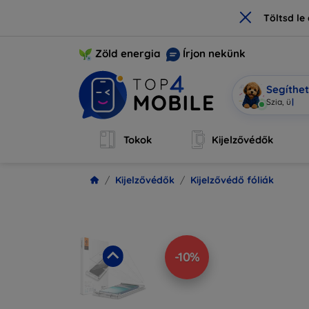
×
Töltsd l
Zöld energia
Írjon nekünk
Segíthe
Mobi vagy
Tokok
Kijelzővédők
Kijelzővédők
Kijelzővédő fóliák
-10%