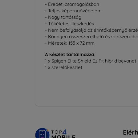
- Eredeti csomagolásban
- Teljes képernyővédelem
- Nagy tartósság
- Tökéletes illeszkedés
- Nem befolyásolja az érintőképernyő érzé
- Könnyen összeszerelhető és szétszerelh
- Méretek: 155 x 72 mm
A készlet tartalmazza:
1 x Spigen Elite Shield Ez Fit hibrid bevonat
1 x szerelőkészlet
Elér