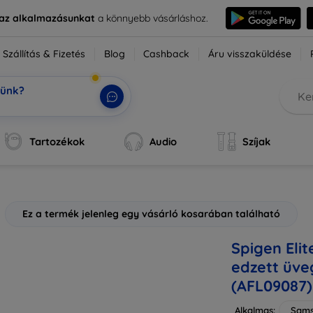
e az alkalmazásunkat
a könnyebb vásárláshoz.
Szállítás & Fizetés
Blog
Cashback
Áru visszaküldése
tünk?
o
|
Tartozékok
Audio
Szíjak
Ez a termék jelenleg egy vásárló kosarában található
Spigen Elit
edzett üv
(AFL09087)
Alkalmas:
Sams