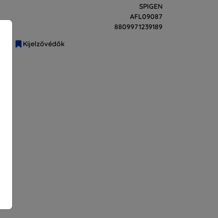
SPIGEN
AFL09087
8809971239189
liák
Kijelzővédők