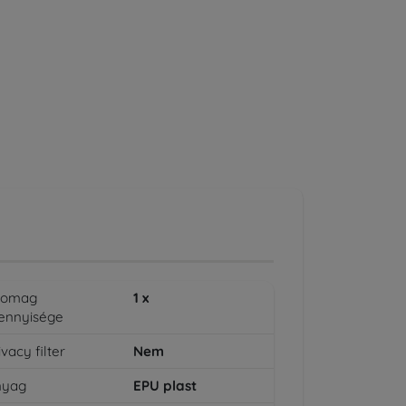
somag
1
x
ennyisége
ivacy filter
Nem
nyag
EPU plast