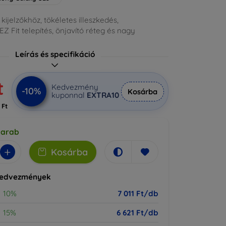
 kijelzőkhöz, tökéletes illeszkedés,
 Fit telepítés, önjavító réteg és nagy
Leírás és specifikáció
t
Kedvezmény
-10%
Kosárba
kuponnal
EXTRA10
 Ft
darab
+
Kosárba
kedvezmények
10%
7 011 Ft/db
15%
6 621 Ft/db