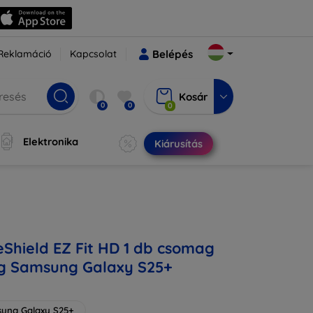
Reklamáció
Kapcsolat
Belépés
Kosár
0
0
0
Elektronika
Kiárusítás
eShield EZ Fit HD 1 db csomag
eg Samsung Galaxy S25+
ung Galaxy S25+