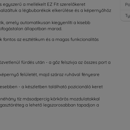
és egyszerű a mellékelt EZ Fit szerelőkeret
Po
imalizáltuk a légbuborékok elkerülése és a képernyőhöz
Ty
ik, amely automatikusan kiegyenlíti a kisebb
kifogástalan állapotban marad.
ek fontos az esztétikum és a magas funkcionalitás
zvetlenül fürdés után - a gőz felszívja az összes port a
a képernyő felületét, majd száraz ruhával fényesre
tesebben - a készletben található pozicionáló keret
 néhány tíz másodpercig körkörös mozdulatokkal
agasztóréteg a lehető legszorosabban tapadjon a