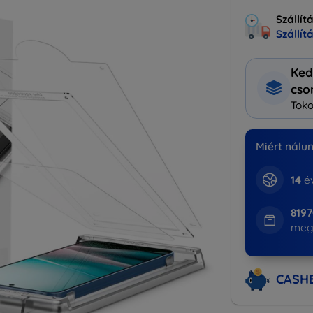
Szállít
Szállít
Ked
cs
Toko
Miért nálu
14
év
8197
meg
CASH