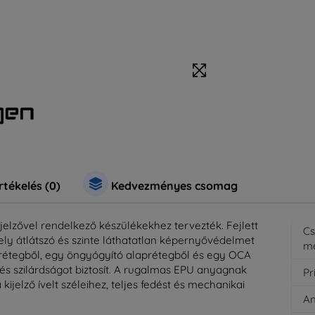
rtékelés (0)
Kedvezményes csomag
ijelzővel rendelkező készülékekhez tervezték. Fejlett
C
ly átlátszó és szinte láthatatlan képernyővédelmet
m
dőrétegből, egy öngyógyító alaprétegből és egy OCA
 és szilárdságot biztosít. A rugalmas EPU anyagnak
Pr
jelző ívelt széleihez, teljes fedést és mechanikai
A