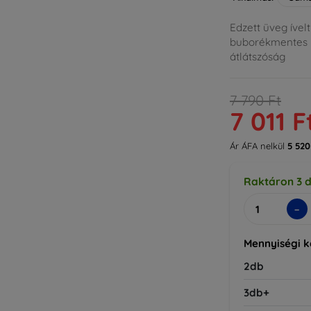
Edzett üveg ívelt
buborékmentes EZ
átlátszóság
7 790 Ft
7 011 F
Ár ÁFA nelkül
5 520
Raktáron 3 
-
Mennyiségi 
2db
3db+