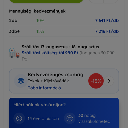
Mennyiségi kedvezmények
2db
10%
7 641 Ft/db
3db+
15%
7 216 Ft/db
Szállítás 17. augusztus - 18. augusztus
Szállítási költség-tól
990 Ft
(Ingyenes 30 000
Ft)
Kedvezményes csomag
-15%
Tokok + Kijelzővédők
Több információ
Miért nálunk vásároljon?
30
napig
14
éve a piacon
visszaküldheted