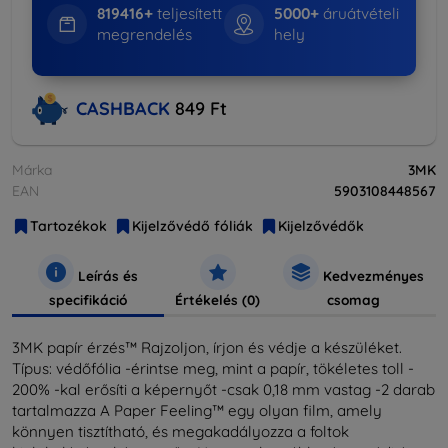
819416+
teljesített
5000+
áruátvételi
megrendelés
hely
CASHBACK
849 Ft
Márka
3MK
EAN
5903108448567
Tartozékok
Kijelzővédő fóliák
Kijelzővédők
Leírás és
Kedvezményes
specifikáció
Értékelés (0)
csomag
3MK papír érzés™ Rajzoljon, írjon és védje a készüléket.
Típus: védőfólia -érintse meg, mint a papír, tökéletes toll -
200% -kal erősíti a képernyőt -csak 0,18 mm vastag -2 darab
tartalmazza A Paper Feeling™ egy olyan film, amely
könnyen tisztítható, és megakadályozza a foltok