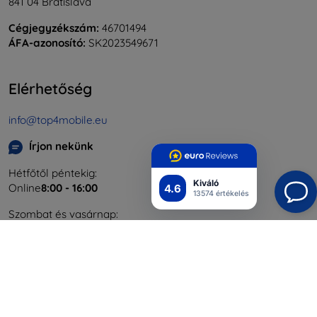
841 04 Bratislava
Cégjegyzékszám:
46701494
ÁFA-azonosító:
SK2023549671
Elérhetőség
info@top4mobile.eu
Írjon nekünk
Hétfőtől péntekig:
Kiváló
Online
8:00 - 16:00
4.6
13574 értékelés
Szombat és vasárnap:
Offline
Bevásárlás
Szállítás & Fizetés