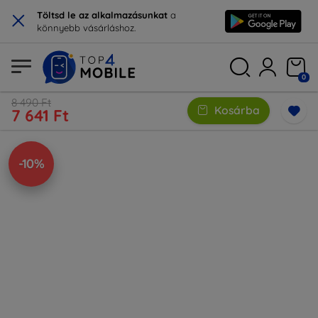
×
Töltsd le az alkalmazásunkat
a
könnyebb vásárláshoz.
0
8 490 Ft
Kosárba
7 641 Ft
-10%