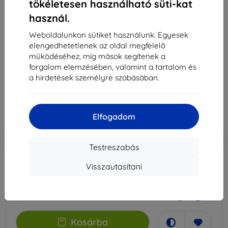
tökéletesen használható süti-kat
használ.
3MK PaperFeeling Lenovo Tab M10 10.1" 2 db fólia
Weboldalunkon sütiket használunk. Egyesek
Alkalmas:
Lenovo Tab M10 10.1
elengedhetetlenek az oldal megfelelő
működéséhez, míg mások segítenek a
Leírás és specifikáció
forgalom elemzésében, valamint a tartalom és
a hirdetések személyre szabásában.
8 490 Ft
7 641 Ft
Ár ÁFA nelkül
6 016 Ft
Elfogadom
-10%
Kedvezmény kuponnal
EXTRA10
Kosárba
Testreszabás
Visszautasítani
Külső raktáron > 5 db
-
+
Kosárba