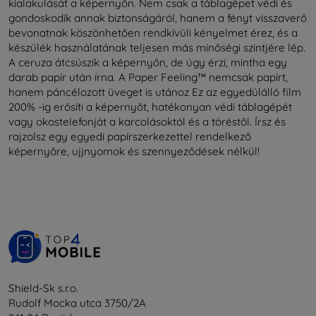
kialakulását a képernyőn. Nem csak a táblagépet védi és
gondoskodik annak biztonságáról, hanem a fényt visszaverő
bevonatnak köszönhetően rendkívüli kényelmet érez, és a
készülék használatának teljesen más minőségi szintjére lép.
A ceruza átcsúszik a képernyőn, de úgy érzi, mintha egy
darab papír után írna. A Paper Feeling™ nemcsak papírt,
hanem páncélozott üveget is utánoz Ez az egyedülálló film
200% -ig erősíti a képernyőt, hatékonyan védi táblagépét
vagy okostelefonját a karcolásoktól és a töréstől. Írsz és
rajzolsz egy egyedi papírszerkezettel rendelkező
képernyőre, ujjnyomok és szennyeződések nélkül!
Shield-Sk s.r.o.
Rudolf Mocka utca 3750/2A