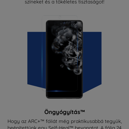
színeket és a tökéletes tisztaságot!
Öngyógyítás™
Hogy az ARC+™ fóliát még praktikusabbá tegyük,
beépítettünk egy Self-Heal™ bevonatot. A fólia 24