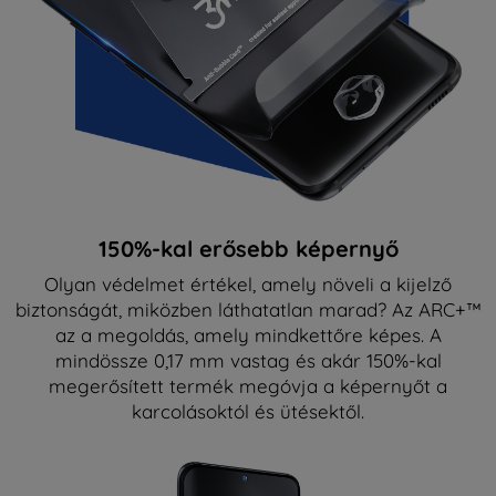
150%-kal erősebb képernyő
Olyan védelmet értékel, amely növeli a kijelző
biztonságát, miközben láthatatlan marad? Az ARC+™
az a megoldás, amely mindkettőre képes. A
mindössze 0,17 mm vastag és akár 150%-kal
megerősített termék megóvja a képernyőt a
karcolásoktól és ütésektől.