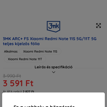
3MK ARC+ FS Xiaomi Redmi Note 11S 5G/11T 5G
teljes kijelzős fólia
Alkalmas:
Xiaomi Redmi Note 11S
Xiaomi Redmi Note 11T
Leírás és specifikáció
3 990 Ft
3 591 Ft
Ár ÁFA nelkül
2 827 Ft
-10%
Kedvezmény kuponnal
EXTRA10
Kosárba