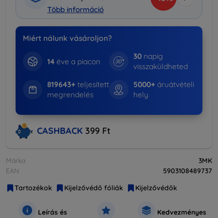
Több információ
Miért nálunk vásároljon?
30
napig
14
éve a piacon
visszaküldheted
819643+
teljesített
5000+
áruátvételi
megrendelés
hely
CASHBACK
399 Ft
Márka
3MK
EAN
5903108489737
Tartozékok
Kijelzővédő fóliák
Kijelzővédők
Leírás és
Kedvezményes