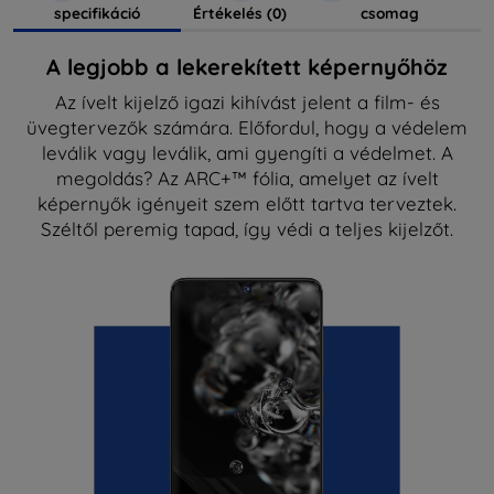
specifikáció
Értékelés (0)
csomag
A legjobb a lekerekített képernyőhöz
Az ívelt kijelző igazi kihívást jelent a film- és
üvegtervezők számára. Előfordul, hogy a védelem
leválik vagy leválik, ami gyengíti a védelmet. A
megoldás? Az ARC+™ fólia, amelyet az ívelt
képernyők igényeit szem előtt tartva terveztek.
Széltől peremig tapad, így védi a teljes kijelzőt.