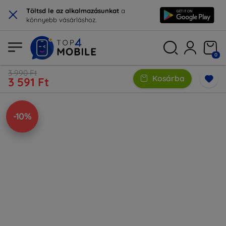
×
Töltsd le az alkalmazásunkat
a
könnyebb vásárláshoz.
0
3 990 Ft
Kosárba
3 591 Ft
-10%