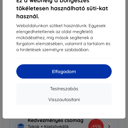
Ez a webhely a böngészés
tökéletesen használható süti-kat
Külső raktáron > 5 db
használ.
-
+
Weboldalunkon sütiket használunk. Egyesek
elengedhetetlenek az oldal megfelelő
működéséhez, míg mások segítenek a
Kosárba
forgalom elemzésében, valamint a tartalom és
a hirdetések személyre szabásában.
Mennyiségi kedvezmények
2db
10%
3 591 Ft/db
Elfogadom
3db+
15%
3 391 Ft/db
Testreszabás
Szállítás 18. augusztus - 19. augusztus
Szállítási költség-tól
990 Ft
(Ingyenes 30 000
Visszautasítani
Ft)
Kedvezményes csomag
-15%
Tokok + Kijelzővédők