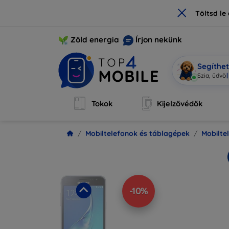
×
Töltsd l
Zöld energia
Írjon nekünk
Segíthe
Mobi vagy
Tokok
Kijelzővédők
Mobiltelefonok és táblagépek
Mobilte
-10%