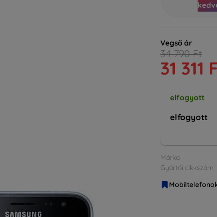
kedv
Vegső ár
34 790 Ft
31 311 
elfogyott
elfogyott
Márka
Gyártói cikkszám
Mobiltelefono