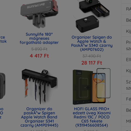
R
Be
Ki
Sunnylife 180°
rce
Organizer Spigen do
mágneses
 tok
Apple Watch &
P
forgatható adapter
PaskÃ³w S340 czarny
s
5 890 Ft
(AMP07602)
)
4 417 Ft
37 490 Ft
El
28 117 Ft
Ki
Sz
s
F
bo
Organizer do
HOFI GLASS PRO+
Be
EO
paskÃ³w Spigen
edzett üveg Xiaomi
z
Apple Watch Band
Redmi 13C / POCO
Organizer S341
C65 fekete
MP
czarny (AMP09445)
(9319456608564)