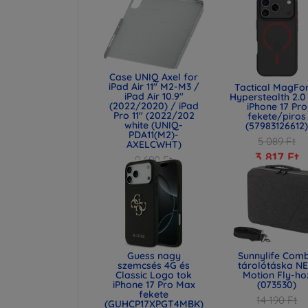
Case UNIQ Axel for
iPad Air 11" M2-M3 /
Tactical MagFo
iPad Air 10.9"
Hyperstealth 2.0
(2022/2020) / iPad
iPhone 17 Pro
Pro 11" (2022/202
fekete/piros
white (UNIQ-
(57983126612
PDA11(M2)-
5 089 Ft
AXELCWHT)
3 817 Ft
9 690 Ft
7 267 Ft
Guess nagy
Sunnylife Com
szemcsés 4G és
tárolótáska N
Classic Logo tok
Motion Fly-ho
iPhone 17 Pro Max
(073530)
fekete
14 190 Ft
(GUHCP17XPGT4MBK)