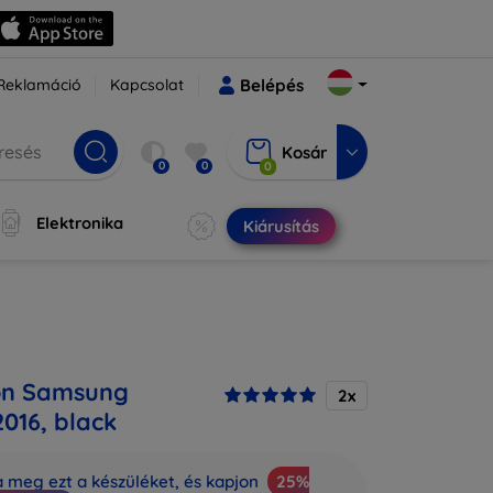
Reklamáció
Kapcsolat
Belépés
Kosár
0
0
0
Elektronika
Kiárusítás
on Samsung
2x
016, black
a meg ezt a készüléket, és kapjon
25%