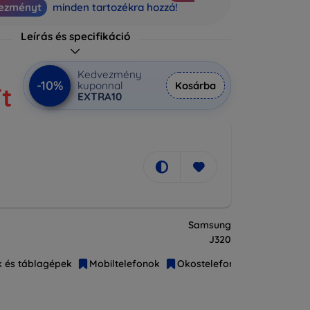
ezményt
minden tartozékra hozzá!
Leírás és specifikáció
Kedvezmény
-10%
kuponnal
Kosárba
Ft
EXTRA10
Samsung
J320
k és táblagépek
Mobiltelefonok
Okostelefonok