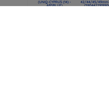
(UNIQ-CYPRUS (14) -
42/44/45/49mm
ABSBLUE)
(590442291990
11 190 Ft
18 289 Ft
8 392 Ft
13 717 Ft
UNIQ laptop tok
Spigen univerzá
Cyprus 16" marl gray,
útlevéltok MagS
vízálló neoprén
pénztárcával, fe
(UNIQ-CYPRUS (16) -
(AFA11344)
MALGRY)
16 390 Ft
12 990 Ft
12 292 Ft
9 742 Ft
Minden