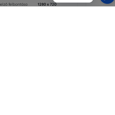
jelző felbontása
1280 x 720
ínvariáció
Fekete