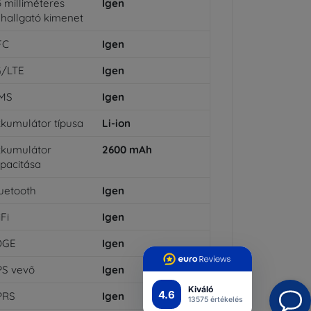
5 milliméteres
Igen
lhallgató kimenet
FC
Igen
G/LTE
Igen
MS
Igen
kumulátor típusa
Li-ion
kumulátor
2600
mAh
pacitása
uetooth
Igen
Fi
Igen
DGE
Igen
PS vevő
Igen
Kiváló
4.6
PRS
Igen
13575 értékelés