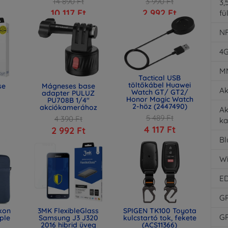
14 890 Ft
3 990 Ft
3,
10 117 Ft
2 992 Ft
fü
N
4
M
Tactical USB
töltőkábel Huawei
se
Mágneses base
Ak
Watch GT/ GT2/
adapter PULUZ
Honor Magic Watch
PU708B 1/4"
2-höz (2447490)
akciókamerához
Ak
5 489 Ft
4 390 Ft
ka
4 117 Ft
2 992 Ft
Bl
Wi
E
G
ikon
3MK FlexibleGlass
SPIGEN TK100 Toyota
G
pple
Samsung J3 J320
kulcstartó tok, fekete
2016 hibrid üveg
(ACS11366)