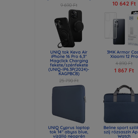
10 642 Ft
9 690 Ft
7 267 Ft
UNIQ tok Keva Air
3MK Armor Ca
iPhone 16 Pro 6,3"
Xiaomi 12 Pro
Magclick Charging
4 890 Ft
fekete/szénfekete
(UNIQ-IP6.3P(2024)-
1 867 Ft
KAGPBCB)
25 790 Ft
19 342 Ft
UNIQ Cyprus laptop
Beline sport szil
tok 14" abyss blue,
szíj rózsaszín A
vízálló neoprén
Watch