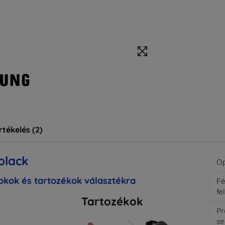
rtékelés (2)
black
Op
kok és tartozékok választékra
F
fe
Tartozékok
Pr
se