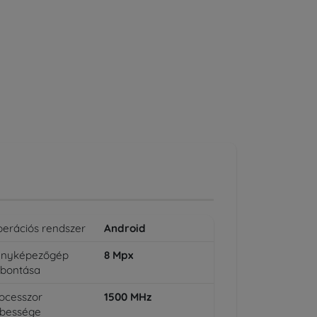
erációs rendszer
Android
ényképezőgép
8
Mpx
lbontása
ocesszor
1500
MHz
bessége