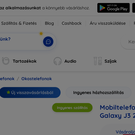
e az alkalmazásunkat
a könnyebb vásárláshoz.
Szállítás & Fizetés
Blog
Cashback
Áru visszaküldése
tünk?
ok,
|
Tartozékok
Audio
Szíjak
lefonok
Okostelefonok
Új visszavásárlásból
Ingyenes házhozszállítás
Mobiltelef
Ingyenes szállítás
Galaxy J3 2
Vásárolj