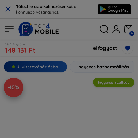
×
Töltsd le az alkalmazásunkat
a
könnyebb vásárláshoz.
0
164 590 Ft
elfogyott
148 131 Ft
Új visszavásárlásból
Ingyenes házhozszállítás
Ingyenes szállítás
-10%