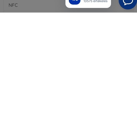
13575 értékelés
NFC
Igen
4G/LTE
Igen
MMS
Igen
Akkumulátor típusa
Li-ion
Akkumulátor kapacitása
3110
mAh
Bluetooth
Igen
WiFi
Igen
EDGE
Igen
GPS vevő
Igen
Kijelző felbontása
3200x1800
Színvariáció
Piros
Memóriakártya-nyílás
Igen