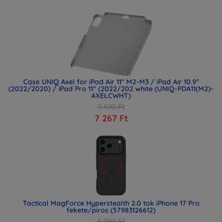
Case UNIQ Axel for iPad Air 11" M2-M3 / iPad Air 10.9"
(2022/2020) / iPad Pro 11" (2022/202 white (UNIQ-PDA11(M2)-
AXELCWHT)
9 690 Ft
7 267 Ft
Tactical MagForce Hyperstealth 2.0 tok iPhone 17 Pro
fekete/piros (57983126612)
5 089 Ft