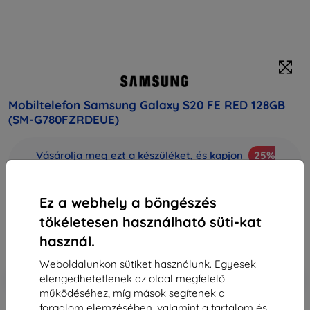
Mobiltelefon Samsung Galaxy S20 FE RED 128GB
(SM-G780FZRDEUE)
Vásárolja meg ezt a készüléket, és kapjon
25%
kedvezményt
minden tartozékra hozzá!
Ez a webhely a böngészés
Vegső ár
164 590 Ft
tökéletesen használható süti-kat
148 131 Ft
használ.
Weboldalunkon sütiket használunk. Egyesek
-10%
Kedvezmény kuponnal
EXTRA10
Kosárba
elengedhetetlenek az oldal megfelelő
működéséhez, míg mások segítenek a
forgalom elemzésében, valamint a tartalom és