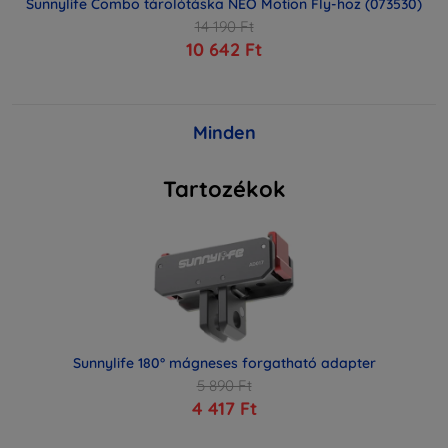
Sunnylife Combo tárolótáska NEO Motion Fly-hoz (073530)
14 190 Ft
10 642 Ft
Minden
Tartozékok
Sunnylife 180° mágneses forgatható adapter
5 890 Ft
4 417 Ft