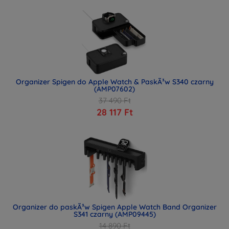
Organizer Spigen do Apple Watch & PaskÃ³w S340 czarny
(AMP07602)
37 490 Ft
28 117 Ft
Organizer do paskÃ³w Spigen Apple Watch Band Organizer
S341 czarny (AMP09445)
14 890 Ft