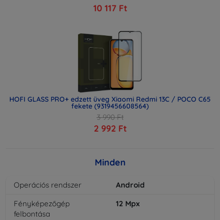
10 117 Ft
HOFI GLASS PRO+ edzett üveg Xiaomi Redmi 13C / POCO C65
fekete (9319456608564)
3 990 Ft
2 992 Ft
Minden
Operációs rendszer
Android
Fényképezőgép
12
Mpx
felbontása