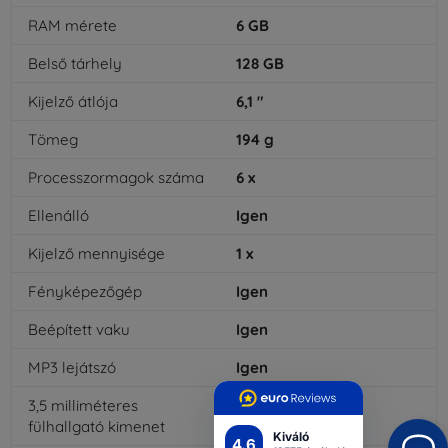
RAM mérete
6
GB
Belső tárhely
128
GB
Kijelző átlója
6,1
"
Tömeg
194
g
Processzormagok száma
6
x
Ellenálló
Igen
Kijelző mennyisége
1
x
Fényképezőgép
Igen
Beépített vaku
Igen
MP3 lejátszó
Igen
3,5 milliméteres
Nem
fülhallgató kimenet
Kiváló
4.6