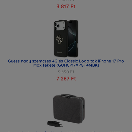
3 817 Ft
Guess nagy szemcsés 4G és Classic Logo tok iPhone 17 Pro
Max fekete (GUHCP17XPGT4MBK)
9 690 Ft
7 267 Ft