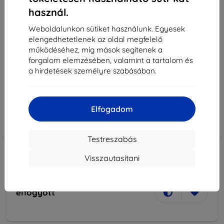
használ.
Weboldalunkon sütiket használunk. Egyesek
elengedhetetlenek az oldal megfelelő
működéséhez, míg mások segítenek a
Fejhallgató Samsung Headset AKG Black Galaxy
forgalom elemzésében, valamint a tartalom és
S8/S8 Plus (EO-IG955)
a hirdetések személyre szabásában.
4 890 Ft
4 400 Ft
Elfogadom
Ár ÁFA nelkül
3 465 Ft
-10%
Kedvezmény kuponnal
EXTRA10
Kosárba
Testreszabás
Visszautasítani
elfogyott
elfogyott