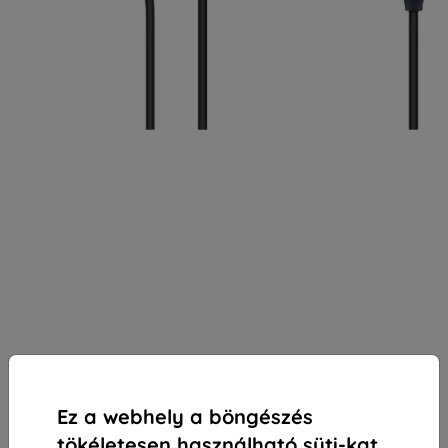
Ez a webhely a böngészés
tökéletesen használható süti-kat