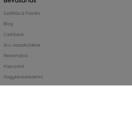
Szállítás & Fizetés
Blog
Cashback
Áru visszaküldése
Reklamáció
Kapcsolat
Nagykereskedelmi
Információ
Márkáink
A sütik
Adatvédelem