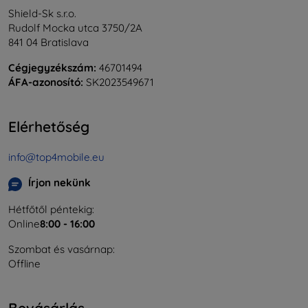
Shield-Sk s.r.o.
Rudolf Mocka utca 3750/2A
841 04 Bratislava
Cégjegyzékszám:
46701494
ÁFA-azonosító:
SK2023549671
Elérhetőség
info@top4mobile.eu
Írjon nekünk
Hétfőtől péntekig:
Online
8:00 - 16:00
Szombat és vasárnap:
Offline
Bevásárlás