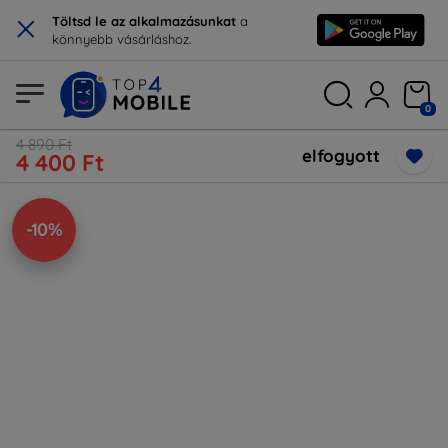
×
Töltsd le az alkalmazásunkat
a
könnyebb vásárláshoz.
0
4 890 Ft
elfogyott
4 400 Ft
-10%