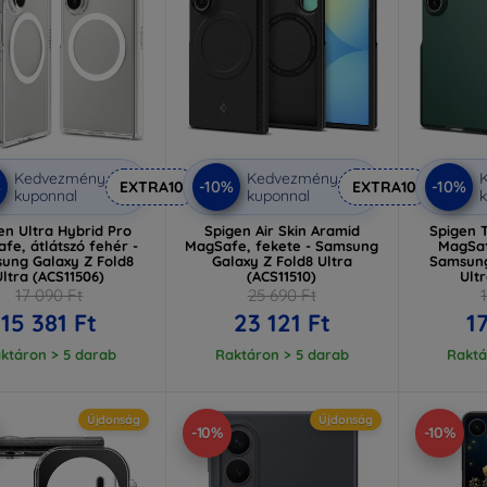
Kedvezmény
Kedvezmény
%
-10%
-10%
EXTRA10
EXTRA10
kuponnal
kuponnal
k
en Ultra Hybrid Pro
Spigen Air Skin Aramid
Spigen 
fe, átlátszó fehér -
MagSafe, fekete - Samsung
MagSaf
ung Galaxy Z Fold8
Galaxy Z Fold8 Ultra
Samsung
Ultra (ACS11506)
(ACS11510)
Ult
17 090 Ft
25 690 Ft
15 381 Ft
23 121 Ft
1
ktáron > 5 darab
Raktáron > 5 darab
Raktá
Újdonság
Újdonság
-10%
-10%