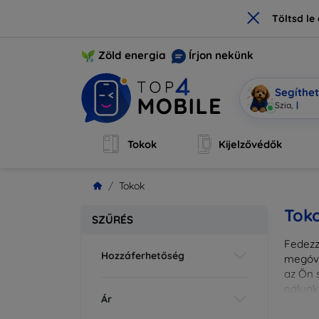
×
Töltsd l
Zöld energia
Írjon nekünk
Segíthe
Mobi vagyo
Tokok
Kijelzővédők
Tokok
Tok
SZŰRÉS
Fedezze
Hozzáferhetőség
megóvj
az Ön s
nálunk
Ár
különl