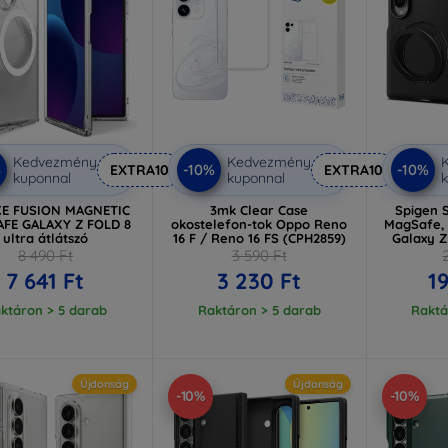
Kedvezmény
Kedvezmény
%
-10%
-10%
EXTRA10
EXTRA10
kuponnal
kuponnal
k
E FUSION MAGNETIC
3mk Clear Case
Spigen 
FE GALAXY Z FOLD 8
okostelefon-tok Oppo Reno
MagSafe, 
ultra átlátszó
16 F / Reno 16 FS (CPH2859)
Galaxy Z
8 490 Ft
3 590 Ft
7 641 Ft
3 230 Ft
19
ktáron > 5 darab
Raktáron > 5 darab
Raktá
Újdonság
Újdonság
-10%
-10%