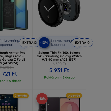
Kedvezmény
Kedvezmény
-10%
EXTRA10
EXTRA10
uponnal
kuponnal
Tough Armor Pro
Spigen Thin Fit 360, fekete
e, abyss zöld -
tok - Samsung Galaxy Watch
 Galaxy Z Fold8
9/8 40 mm (ACS11597)
ra (ACS11851)
6 590 Ft
19 690 Ft
5 931 Ft
7 721 Ft
Raktáron > 5 darab
ron > 5 darab
Újdonság
Újdonság
-10%