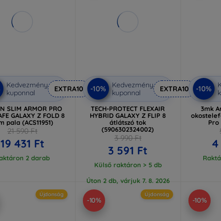
Kedvezmény
Kedvezmény
%
-10%
-10%
EXTRA10
EXTRA10
kuponnal
kuponnal
k
EN SLIM ARMOR PRO
TECH-PROTECT FLEXAIR
3mk A
FE GALAXY Z FOLD 8
HYBRID GALAXY Z FLIP 8
okostelef
m pala (ACS11951)
átlátszó tok
Pro
(5906302324002)
21 590 Ft
3 990 Ft
19 431 Ft
4
3 591 Ft
aktáron 2 darab
Raktá
Külső raktáron > 5 db
Úton 2 db, várjuk 7. 8. 2026
Újdonság
Újdonság
-10%
-10%