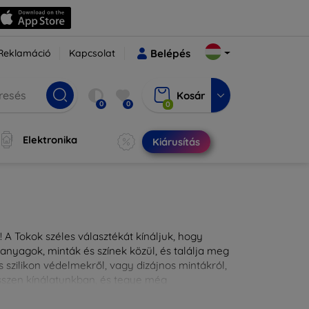
Reklamáció
Kapcsolat
Belépés
Kosár
0
0
0
Elektronika
Kiárusítás
 A Tokok széles választékát kínáljuk, hogy
nyagok, minták és színek közül, és találja meg
 szilikon védelmekről, vagy dizájnos mintákról,
ésszen kínálatunkban, és tegye még