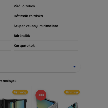
Vízálló tokok
Hátizsák és táska
Szuper vékony, minimalista
Bőröndök
Kártyatokok
vezmények
Újdonság
Újdonság
-10%