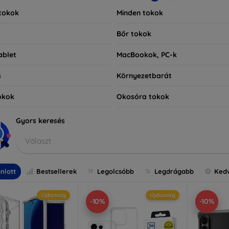
tokok
Minden tokok
Bőr tokok
ablet
MacBookok, PC-k
s
Környezetbarát
okok
Okosóra tokok
Gyors keresés
Választ
nlott
Bestsellerek
Legolcsóbb
Legdrágabb
Ked
Újdonság
Újdonság
-10%
-10%