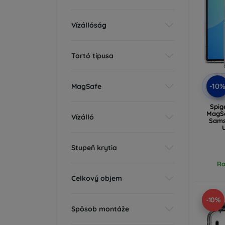
Vízállóság
Tartó típusa
-10
MagSafe
Spig
MagSa
Vízálló
Sams
Stupeň krytia
Ra
Celkový objem
-10%
Spôsob montáže