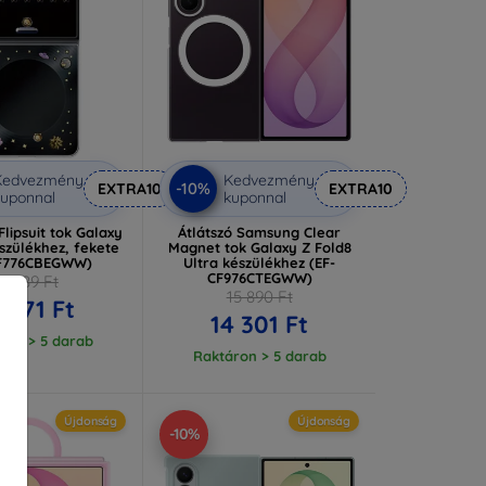
Kedvezmény
Kedvezmény
-10%
EXTRA10
EXTRA10
uponnal
kuponnal
lipsuit tok Galaxy
Átlátszó Samsung Clear
észülékhez, fekete
Magnet tok Galaxy Z Fold8
FF776CBEGWW)
Ultra készülékhez (EF-
CF976CTEGWW)
18 189 Ft
15 890 Ft
6 371 Ft
14 301 Ft
ron > 5 darab
Raktáron > 5 darab
Újdonság
Újdonság
-10%