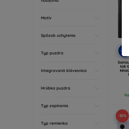
nabíjania
Motív
Spôsob uchytenia
-10
Typ puzdra
Samsu
tok 
Integrovaná klávesnica
kész
Hrúbka puzdra
Ra
Typ zapínania
-10%
Typ remienka