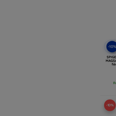
-10
SPIG
MAGSA
fé
R
-10%