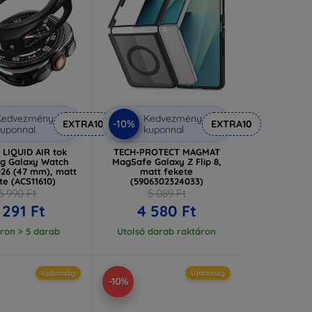
Kedvezmény
Kedvezmény
-10%
EXTRA10
EXTRA10
uponnal
kuponnal
 LIQUID AIR tok
TECH-PROTECT MAGMAT
g Galaxy Watch
MagSafe Galaxy Z Flip 8,
026 (47 mm), matt
matt fekete
te (ACS11610)
(5906302324033)
6 990 Ft
5 089 Ft
 291 Ft
4 580 Ft
ron > 5 darab
Utolsó darab raktáron
Újdonság
Újdonság
-10%