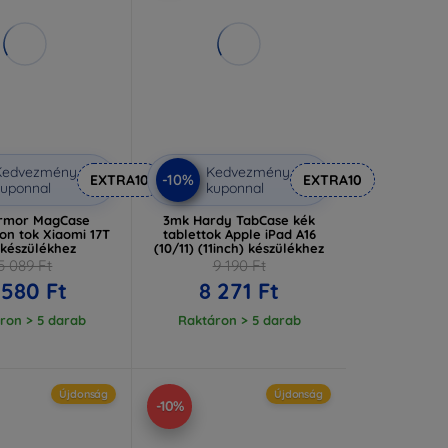
Kedvezmény
Kedvezmény
-10%
EXTRA10
EXTRA10
uponnal
kuponnal
rmor MagCase
3mk Hardy TabCase kék
on tok Xiaomi 17T
tablettok Apple iPad A16
 készülékhez
(10/11) (11inch) készülékhez
5 089 Ft
9 190 Ft
 580 Ft
8 271 Ft
ron > 5 darab
Raktáron > 5 darab
Újdonság
Újdonság
-10%