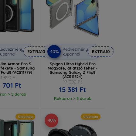
Kedvezmény
Kedvezmény
-10%
EXTRA10
EXTRA10
uponnal
kuponnal
Slim Armor Pro S
Spigen Ultra Hybrid Pro
fekete - Samsung
MagSafe, átlátszó fehér -
 Fold8 (ACS11779)
Samsung Galaxy Z Flip8
(ACS11524)
21 890 Ft
17 090 Ft
 701 Ft
15 381 Ft
ron > 5 darab
Raktáron > 5 darab
Újdonság
Újdonság
-10%