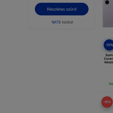
Részletes szűrő
16172
találat
-10
Sams
Cover
kész
Ra
-10%