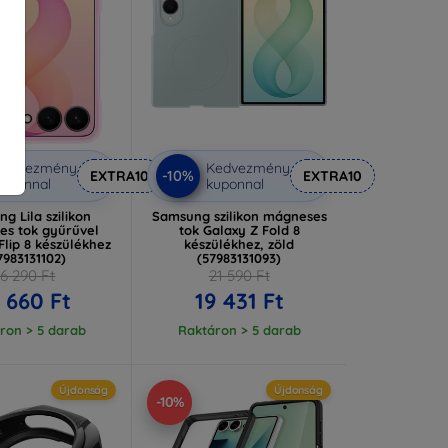
Kedvezmény
Kedvezmény
-10%
EXTRA10
EXTRA10
uponnal
kuponnal
g Lila szilikon
Samsung szilikon mágneses
es tok gyűrűvel
tok Galaxy Z Fold 8
Flip 8 készülékhez
készülékhez, zöld
7983131102)
(57983131093)
16 290 Ft
21 590 Ft
 660 Ft
19 431 Ft
ron > 5 darab
Raktáron > 5 darab
Újdonság
Újdonság
-10%