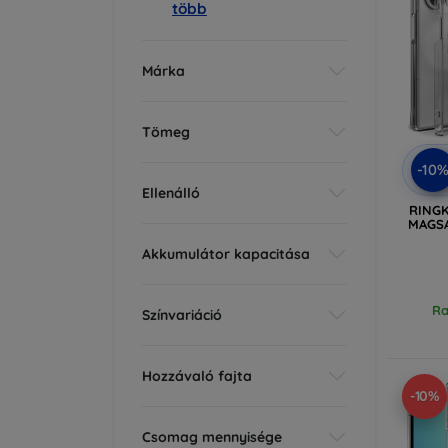
több
Márka
Tömeg
-10
Ellenálló
RINGK
MAGSA
Akkumulátor kapacitása
Ra
Színvariáció
Hozzávaló fajta
-10%
Csomag mennyisége