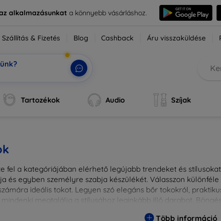
e az alkalmazásunkat
a könnyebb vásárláshoz.
Szállítás & Fizetés
Blog
Cashback
Áru visszaküldése
tünk?
k, a
|
Tartozékok
Audio
Szíjak
ok
 fel a kategóriájában elérhető legújabb trendeket és stílusokat!
a és egyben személyre szabja készülékét. Válasszon különféle a
zámára ideális tokot. Legyen szó elegáns bőr tokokról, praktikus
 mindenki megtalálja a stílusához leginkább illő darabot. Böng
egesebbé eszközeit a tökéletes tokkal!
Több információ