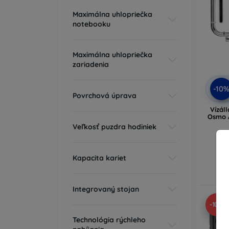
Maximálna uhlopriečka
notebooku
Maximálna uhlopriečka
zariadenia
-10
Povrchová úprava
Vízál
Osmo A
Veľkosť puzdra hodiniek
Kapacita kariet
Ra
Integrovaný stojan
-10%
Technológia rýchleho