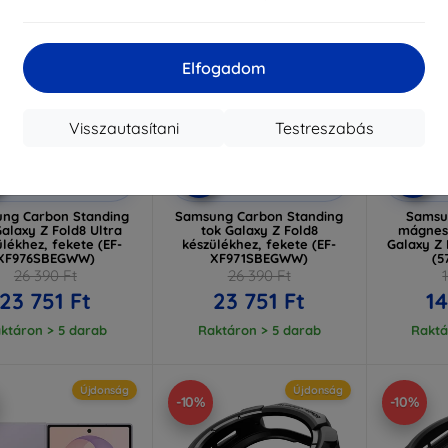
Elfogadom
Visszautasítani
Testreszabás
Kedvezmény
Kedvezmény
%
-10%
-10%
EXTRA10
EXTRA10
kuponnal
kuponnal
k
ng Carbon Standing
Samsung Carbon Standing
Samsun
Galaxy Z Fold8 Ultra
tok Galaxy Z Fold8
mágnes
ülékhez, fekete (EF-
készülékhez, fekete (EF-
Galaxy Z 
XF976SBEGWW)
XF971SBEGWW)
(5
26 390 Ft
26 390 Ft
23 751 Ft
23 751 Ft
14
ktáron > 5 darab
Raktáron > 5 darab
Raktá
Újdonság
Újdonság
-10%
-10%