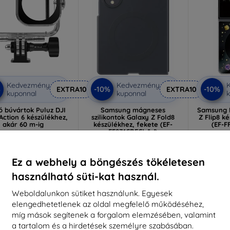
Kedvezmény
Kedvezmény
%
-10%
-10%
EXTRA10
EXTRA10
kuponnal
kuponnal
k
ló búvártok Puluz DJI
Samsung mágneses
Samsung F
ction 6 készülékhez,
szilikontok Galaxy Z Fold8
Z Flip8 k
akár 60 m-ig
készülékhez, fekete (EF-
(EF-
EF971CBEGWW)
5 790 Ft
21 590 Ft
5 211 Ft
1
19 431 Ft
Ez a webhely a böngészés tökéletesen
ktáron > 5 darab
Raktá
Raktáron > 5 darab
használható süti-kat használ.
Weboldalunkon sütiket használunk. Egyesek
Újdonság
Újdonság
elengedhetetlenek az oldal megfelelő működéséhez,
-10%
-10%
míg mások segítenek a forgalom elemzésében, valamint
a tartalom és a hirdetések személyre szabásában.