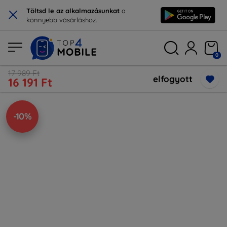
×
Töltsd le az alkalmazásunkat
a
könnyebb vásárláshoz.
0
17 989 Ft
elfogyott
16 191 Ft
-10%