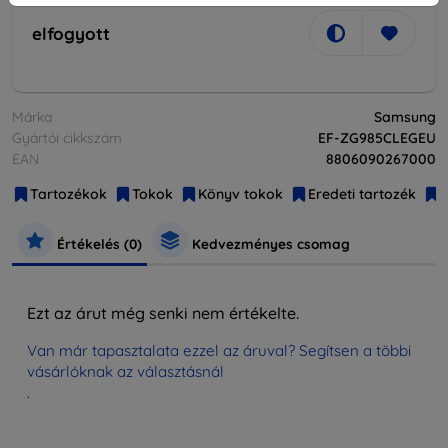
elfogyott
Márka
Samsung
Gyártói cikkszám
EF-ZG985CLEGEU
EAN
8806090267000
Tartozékok
Tokok
Könyv tokok
Eredeti tartozék
Értékelés (0)
Kedvezményes csomag
Ezt az árut még senki nem értékelte.
Van már tapasztalata ezzel az áruval? Segítsen a többi
vásárlóknak az választásnál
.