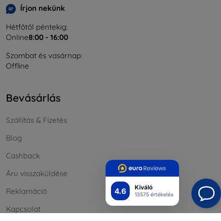
Írjon nekünk
Hétfőtől péntekig:
Online
8:00 - 16:00
Szombat és vasárnap:
Offline
Bevásárlás
Szállítás & Fizetés
Blog
Cashback
Áru visszaküldése
Kiváló
4.6
Reklamáció
13575 értékelés
Kapcsolat