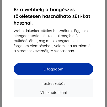
Ez a webhely a böngészés
tökéletesen használható süti-kat
használ.
Weboldalunkon sütiket használunk. Egyesek
elengedhetetlenek az oldal megfelelő
Tok Case Samsung EF-ZG985CL S20 + G985 sky
működéséhez, míg mások segítenek a
blue Clear View Cover (EF-ZG985CLEGEU)
forgalom elemzésében, valamint a tartalom és
a hirdetések személyre szabásában.
Alkalmas:
Samsung Galaxy S20+
17 989 Ft
16 191 Ft
Elfogadom
Ár ÁFA nelkül
12 748 Ft
Testreszabás
-10%
Kedvezmény kuponnal
EXTRA10
Kosárba
Visszautasítani
elfogyott