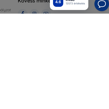
Kövess minket
4.6
13573 értékelés
ályzat
rlás
Top4Mobile.hu
Webáruházaink