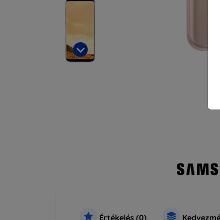
Értékelés (0)
Kedvezmé