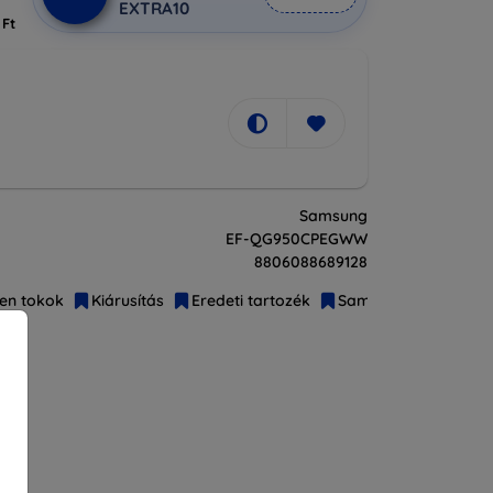
EXTRA10
 Ft
Samsung
EF-QG950CPEGWW
8806088689128
en tokok
Kiárusítás
Eredeti tartozék
Samsung
Tokok