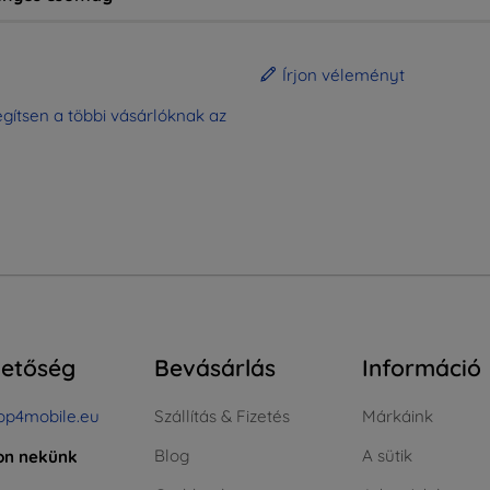
Írjon véleményt
gítsen a többi vásárlóknak az
hetőség
Bevásárlás
Információ
op4mobile.eu
Szállítás & Fizetés
Márkáink
Blog
A sütik
jon nekünk