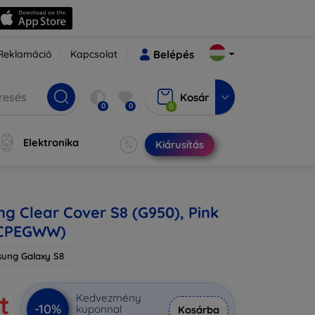
Reklamáció
Kapcsolat
Belépés
Kosár
0
0
0
Elektronika
Kiárusítás
g Clear Cover S8 (G950), Pink
0CPEGWW)
ung Galaxy S8
t
Kedvezmény
-10%
kuponnal
Kosárba