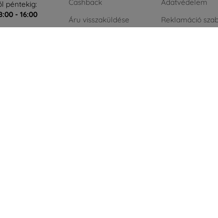
Cashback
Adatvédelem
l péntekig:
8:00 - 16:00
Áru visszaküldése
Reklamáció szab
t és vasárnap:
Reklamáció
Üzleti feltételek
Kapcsolat
Blog
Nagykereskedelmi
Kapcsolat
ÁFA nélküli vásá
cégeknek
Zöld energia
AI powered by
Eurion