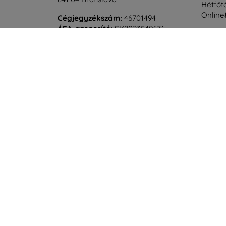
Hétfőtő
Online
Cégjegyzékszám:
46701494
ÁFA-azonosító:
SK2023549671
Szomba
Offline
©
2026
top4mobile.hu. Minden jog fenntartva.