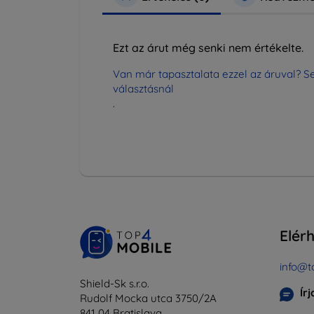
Ezt az árut még senki nem értékelte.
Van már tapasztalata ezzel az áruval? Se
választásnál
.
Elér
info@t
Shield-Sk s.r.o.
Ír
Rudolf Mocka utca 3750/2A
841 04 Bratislava