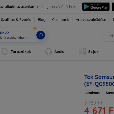
e az alkalmazásunkat
a könnyebb vásárláshoz.
Szállítás & Fizetés
Blog
Cashback
Áru visszaküldése
tünk?
Tartozékok
Audio
Szíjak
Tok Samsun
(EF-QG95
Alkalmas:
Sams
5 189 Ft
4 671 F