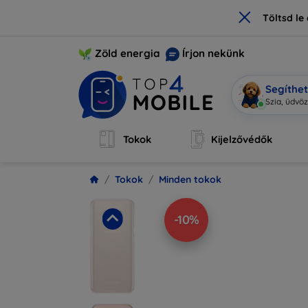
×
Töltsd l
Zöld energia
Írjon nekünk
Segíthe
Szia
|
Tokok
Kijelzővédők
Tokok
Minden tokok
-10%