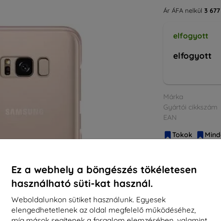
Ár ÁFA nelkül
3 677
elfogyott
elfogyott
Márka
Gyártói cikkszám
EAN
Tokok
Mind
Ez a webhely a böngészés tökéletesen
használható süti-kat használ.
Weboldalunkon sütiket használunk. Egyesek
elengedhetetlenek az oldal megfelelő működéséhez,
míg mások segítenek a forgalom elemzésében, valamint