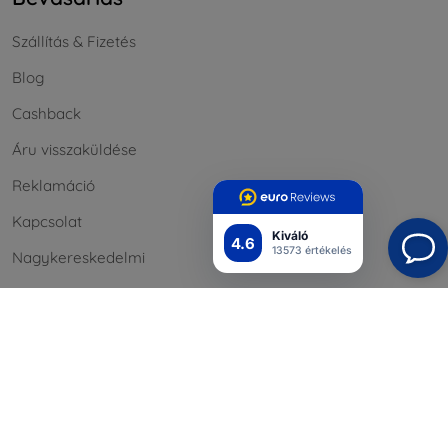
Szállítás & Fizetés
Blog
Cashback
Áru visszaküldése
Reklamáció
Kapcsolat
Kiváló
4.6
13573 értékelés
Nagykereskedelmi
Információ
Márkáink
A sütik
Adatvédelem