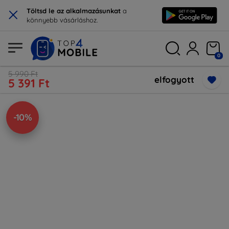
×
Töltsd le az alkalmazásunkat
a
könnyebb vásárláshoz.
0
5 990 Ft
elfogyott
5 391 Ft
-10%