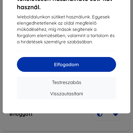
használ.
Weboldalunkon sütiket használunk. Egyesek
elengedhetetlenek az oldal megfelelő
működéséhez, míg mások segítenek a
Töltő Samsung EP-LN920WB bulk 2xUSB + micro
forgalom elemzésében, valamint a tartalom és
USB Fast Charging (EP-LN920BBEGWWx)
a hirdetések személyre szabásában.
5 990 Ft
5 391 Ft
Elfogadom
Ár ÁFA nelkül
4 244 Ft
-10%
Kedvezmény kuponnal
EXTRA10
Kosárba
Testreszabás
Visszautasítani
elfogyott
elfogyott