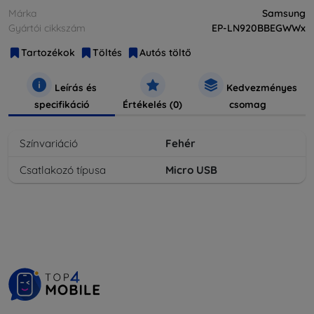
Márka
Samsung
Gyártói cikkszám
EP-LN920BBEGWWx
Tartozékok
Töltés
Autós töltő
Leírás és
Kedvezményes
specifikáció
Értékelés (0)
csomag
Színvariáció
Fehér
Csatlakozó típusa
Micro USB