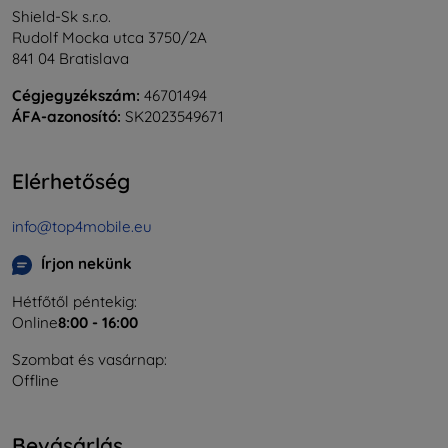
Shield-Sk s.r.o.
Rudolf Mocka utca 3750/2A
841 04 Bratislava
Cégjegyzékszám:
46701494
ÁFA-azonosító:
SK2023549671
Elérhetőség
info@top4mobile.eu
Írjon nekünk
Hétfőtől péntekig:
Online
8:00 - 16:00
Szombat és vasárnap:
Offline
Bevásárlás