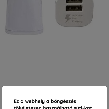
Ez a webhely a böngészés
tökéletesen használható süti-kat