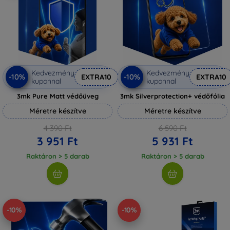
Kedvezmény
Kedvezmény
-10%
-10%
EXTRA10
EXTRA10
kuponnal
kuponnal
3mk Pure Matt védőüveg
3mk Silverprotection+ védőfólia
Méretre készítve
Méretre készítve
4 390 Ft
6 590 Ft
3 951 Ft
5 931 Ft
Raktáron > 5 darab
Raktáron > 5 darab
-10%
-10%