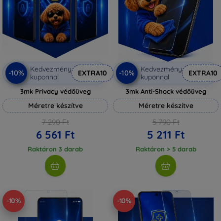
Kedvezmény
Kedvezmény
-10%
-10%
EXTRA10
EXTRA10
kuponnal
kuponnal
3mk Privacy védőüveg
3mk Anti-Shock védőüveg
Méretre készítve
Méretre készítve
7 290 Ft
5 790 Ft
6 561 Ft
5 211 Ft
Raktáron 3 darab
Raktáron > 5 darab
-10%
-10%