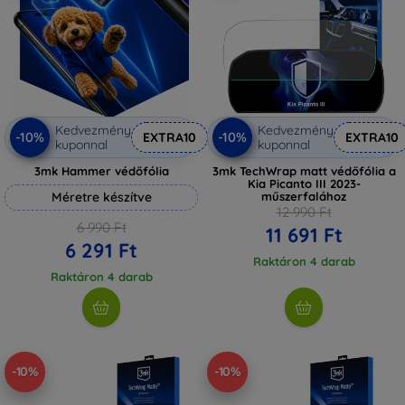
Kedvezmény
Kedvezmény
-10%
-10%
EXTRA10
EXTRA10
kuponnal
kuponnal
3mk Hammer védőfólia
3mk TechWrap matt védőfólia a
Kia Picanto III 2023-
Méretre készítve
műszerfalához
12 990 Ft
6 990 Ft
11 691 Ft
6 291 Ft
Raktáron 4 darab
Raktáron 4 darab
-10%
-10%