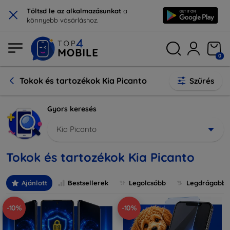
×
Töltsd le az alkalmazásunkat
a
könnyebb vásárláshoz.
0
Tokok és tartozékok Kia Picanto
Szűrés
Gyors keresés
Kia Picanto
Tokok és tartozékok Kia Picanto
Ajánlott
Bestsellerek
Legolcsóbb
Legdrágabb
-10%
-10%