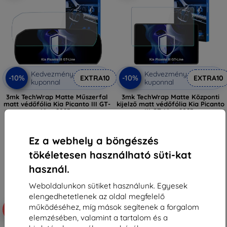
Kedvezmény
Kedvezmény
-10%
-10%
EXTRA10
EXTRA10
kuponnal
kuponnal
3mk TechWrap Matte Műszerfal
3mk TechWrap Matte Központi
matt védőfólia Kia Picanto III GT-
kijelző matt védőfólia Kia Picanto
Line 2023-
III GT-Line 2023-
12 990 Ft
12 990 Ft
11 691 Ft
11 691 Ft
Ez a webhely a böngészés
Raktáron 3 darab
Raktáron 4 darab
tökéletesen használható süti-kat
használ.
Weboldalunkon sütiket használunk. Egyesek
elengedhetetlenek az oldal megfelelő
működéséhez, míg mások segítenek a forgalom
-10%
elemzésében, valamint a tartalom és a