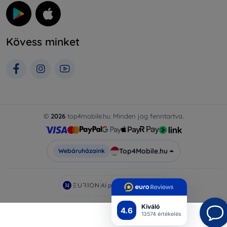
Kövess minket
©
2026
top4mobile.hu. Minden jog fenntartva.
Top4Mobile.hu
Webáruházaink
AI powered by
Eurion
Kiváló
4.6
13574 értékelés