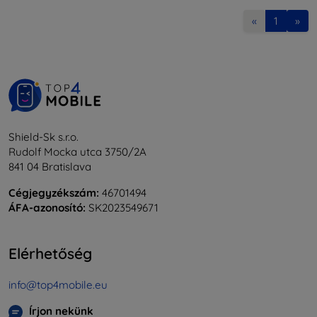
«
1
»
Shield-Sk s.r.o.
Rudolf Mocka utca 3750/2A
841 04 Bratislava
Cégjegyzékszám:
46701494
ÁFA-azonosító:
SK2023549671
Elérhetőség
info@top4mobile.eu
Írjon nekünk