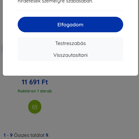
hirdetések személyre szabásában.
Elfogadom
Testreszabás
Kedvezmény
-10%
EXTRA10
kuponnal
Visszautasítani
3mk TechWrap matt védőfólia a
Kia Picanto III 2023- középső
kijelzőjére
12 990 Ft
11 691 Ft
Raktáron 1 darab
1
-
9
Összes találat
9
.