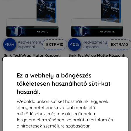
Kedvezmény
Kedvezmény
-10%
-10%
EXTRA10
EXTRA10
kuponnal
kuponnal
3mk TechWrap Matte Központi
3mk TechWrap Matte Központi
kijelző matt védőfólia Kia EV6 FL
kijelző matt védőfólia Kia EV6 GT
2024-hez
FL 2024-hez
17 889 Ft
17 889 Ft
Ez a webhely a böngészés
16 101 Ft
16 101 Ft
tökéletesen használható süti-kat
Raktáron > 5 darab
Raktáron > 5 darab
használ.
Weboldalunkon sütiket használunk. Egyesek
elengedhetetlenek az oldal megfelelő
működéséhez, míg mások segítenek a
forgalom elemzésében, valamint a tartalom és
a hirdetések személyre szabásában.
1
-
6
Összes találat
6
.