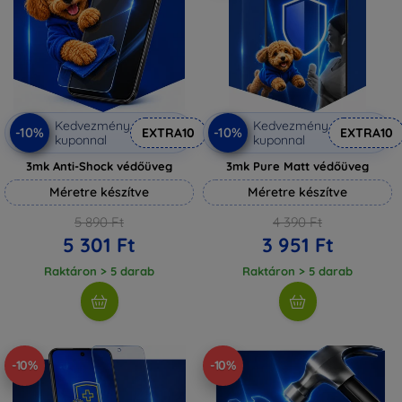
Kedvezmény
Kedvezmény
-10%
-10%
EXTRA10
EXTRA10
kuponnal
kuponnal
3mk Anti-Shock védőüveg
3mk Pure Matt védőüveg
Méretre készítve
Méretre készítve
5 890 Ft
4 390 Ft
5 301 Ft
3 951 Ft
Raktáron > 5 darab
Raktáron > 5 darab
-10%
-10%