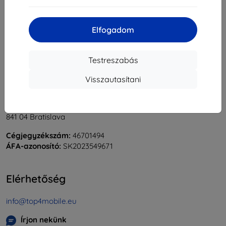
«
1
»
Elfogadom
Testreszabás
Visszautasítani
Shield-Sk s.r.o.
Rudolf Mocka utca 3750/2A
841 04 Bratislava
Cégjegyzékszám:
46701494
ÁFA-azonosító:
SK2023549671
Elérhetőség
info@top4mobile.eu
Írjon nekünk