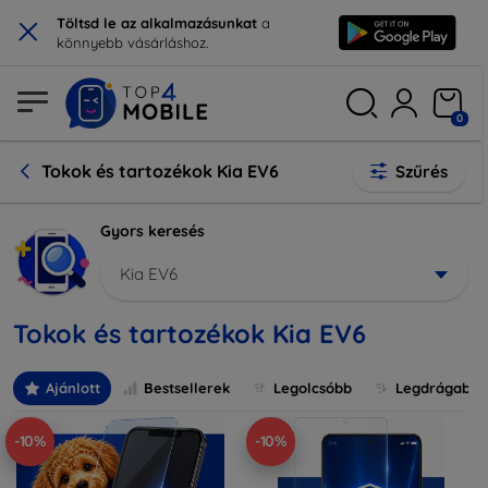
×
Töltsd le az alkalmazásunkat
a
könnyebb vásárláshoz.
0
Tokok és tartozékok Kia EV6
Szűrés
Gyors keresés
Kia EV6
Tokok és tartozékok Kia EV6
Ajánlott
Bestsellerek
Legolcsóbb
Legdrágabb
-10%
-10%