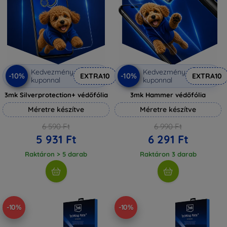
Kedvezmény
Kedvezmény
-10%
-10%
EXTRA10
EXTRA10
kuponnal
kuponnal
3mk Silverprotection+ védőfólia
3mk Hammer védőfólia
Méretre készítve
Méretre készítve
6 590 Ft
6 990 Ft
5 931 Ft
6 291 Ft
Raktáron > 5 darab
Raktáron 3 darab
-10%
-10%