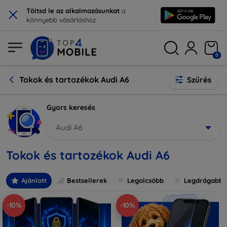
×
Töltsd le az alkalmazásunkat
a
könnyebb vásárláshoz.
0
Tokok és tartozékok Audi A6
Szűrés
Gyors keresés
Audi A6
Tokok és tartozékok Audi A6
Ajánlott
Bestsellerek
Legolcsóbb
Legdrágabb
-10%
-10%