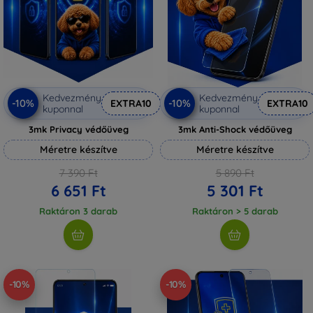
Kedvezmény
Kedvezmény
-10%
-10%
EXTRA10
EXTRA10
kuponnal
kuponnal
3mk Privacy védőüveg
3mk Anti-Shock védőüveg
Méretre készítve
Méretre készítve
7 390 Ft
5 890 Ft
6 651 Ft
5 301 Ft
Raktáron 3 darab
Raktáron > 5 darab
-10%
-10%