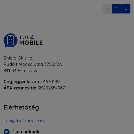
«
1
»
Shield-Sk s.r.o.
Rudolf Mocka utca 3750/2A
841 04 Bratislava
Cégjegyzékszám:
46701494
ÁFA-azonosító:
SK2023549671
Elérhetőség
info@top4mobile.eu
Írjon nekünk