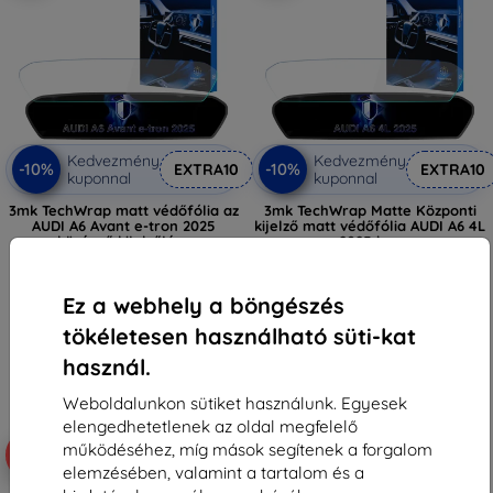
Kedvezmény
Kedvezmény
-10%
-10%
EXTRA10
EXTRA10
kuponnal
kuponnal
3mk TechWrap matt védőfólia az
3mk TechWrap Matte Központi
AUDI A6 Avant e-tron 2025
kijelző matt védőfólia AUDI A6 4L
középső kijelzőjére
2025-hoz
17 889 Ft
17 889 Ft
16 101 Ft
16 101 Ft
Ez a webhely a böngészés
Raktáron > 5 darab
Raktáron > 5 darab
tökéletesen használható süti-kat
használ.
Weboldalunkon sütiket használunk. Egyesek
elengedhetetlenek az oldal megfelelő
működéséhez, míg mások segítenek a forgalom
-10%
elemzésében, valamint a tartalom és a