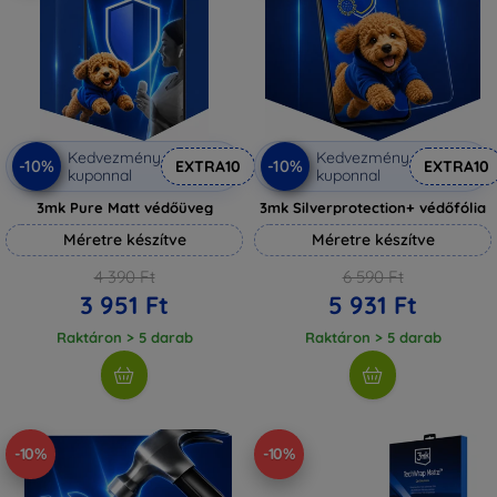
Kedvezmény
Kedvezmény
-10%
-10%
EXTRA10
EXTRA10
kuponnal
kuponnal
3mk Pure Matt védőüveg
3mk Silverprotection+ védőfólia
Méretre készítve
Méretre készítve
4 390 Ft
6 590 Ft
3 951 Ft
5 931 Ft
Raktáron > 5 darab
Raktáron > 5 darab
-10%
-10%