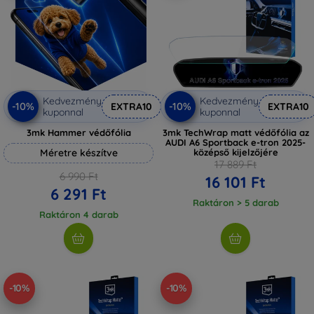
Kedvezmény
Kedvezmény
-10%
-10%
EXTRA10
EXTRA10
kuponnal
kuponnal
3mk Hammer védőfólia
3mk TechWrap matt védőfólia az
AUDI A6 Sportback e-tron 2025-
Méretre készítve
középső kijelzőjére
17 889 Ft
6 990 Ft
16 101 Ft
6 291 Ft
Raktáron > 5 darab
Raktáron 4 darab
-10%
-10%