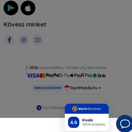
Kövess minket
©
2026
top4mobile.hu. Minden jog fenntartva.
Top4Mobile.hu
Webáruházaink
AI powered by
Eurion
Kiváló
4.6
13574 értékelés