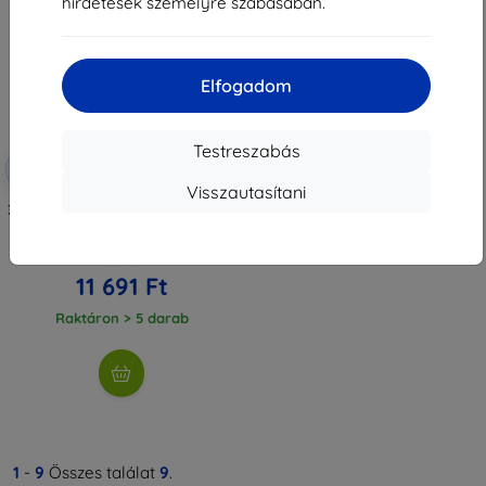
hirdetések személyre szabásában.
Elfogadom
Testreszabás
Kedvezmény
-10%
EXTRA10
kuponnal
Visszautasítani
3mk TechWrap Matte védőfólia a
központi kijelzőhöz AUDI A6 C8
2018-24
12 990 Ft
11 691 Ft
Raktáron > 5 darab
1
-
9
Összes találat
9
.