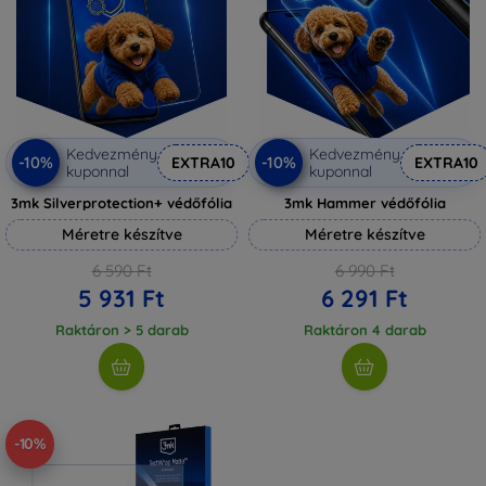
Kedvezmény
Kedvezmény
-10%
-10%
EXTRA10
EXTRA10
kuponnal
kuponnal
3mk Silverprotection+ védőfólia
3mk Hammer védőfólia
Méretre készítve
Méretre készítve
6 590 Ft
6 990 Ft
5 931 Ft
6 291 Ft
Raktáron > 5 darab
Raktáron 4 darab
-10%