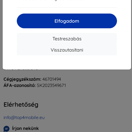
«
1
»
Elfogadom
Testreszabás
Visszautasítani
Shield-Sk s.r.o.
Rudolf Mocka utca 3750/2A
841 04 Bratislava
Cégjegyzékszám:
46701494
ÁFA-azonosító:
SK2023549671
Elérhetőség
info@top4mobile.eu
Írjon nekünk