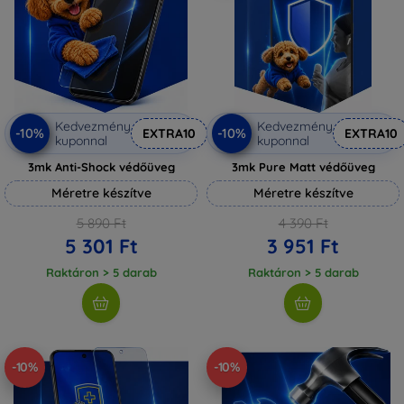
Kedvezmény
Kedvezmény
-10%
-10%
EXTRA10
EXTRA10
kuponnal
kuponnal
3mk Anti-Shock védőüveg
3mk Pure Matt védőüveg
Méretre készítve
Méretre készítve
5 890 Ft
4 390 Ft
5 301 Ft
3 951 Ft
Raktáron > 5 darab
Raktáron > 5 darab
-10%
-10%