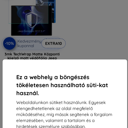
Kedvezmény
-10%
EXTRA10
kuponnal
3mk TechWrap Matte Központi
kijelző matt védőfólia Jeep
Compass 2017 8,4"-hoz
11 889 Ft
10 700 Ft
Ez a webhely a böngészés
Raktáron > 5 darab
tökéletesen használható süti-kat
használ.
Weboldalunkon sütiket használunk. Egyesek
elengedhetetlenek az oldal megfelelő
működéséhez, míg mások segítenek a forgalom
elemzésében, valamint a tartalom és a
1
-
5
Összes találat
5
.
hirdetések személyre szabásában.