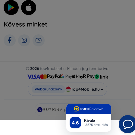
Kövess minket
©
2026
top4mobile.hu. Minden jog fenntartva.
Top4Mobile.hu
Webáruházaink
AI powered by
Eurion
Kiváló
4.6
13575 értékelés