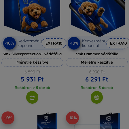
Kedvezmény
Kedvezmény
-10%
-10%
EXTRA10
EXTRA10
kuponnal
kuponnal
3mk Silverprotection+ védőfólia
3mk Hammer védőfólia
Méretre készítve
Méretre készítve
6 590 Ft
6 990 Ft
5 931 Ft
6 291 Ft
Raktáron > 5 darab
Raktáron 3 darab
-10%
-10%