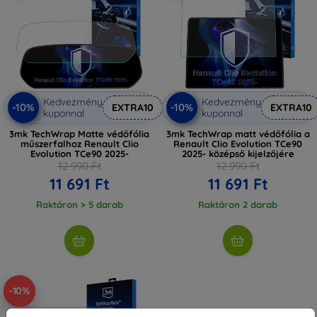
Kedvezmény
Kedvezmény
-10%
-10%
EXTRA10
EXTRA10
kuponnal
kuponnal
3mk TechWrap Matte védőfólia
3mk TechWrap matt védőfólia a
műszerfalhoz Renault Clio
Renault Clio Evolution TCe90
Evolution TCe90 2025-
2025- középső kijelzőjére
12 990 Ft
12 990 Ft
11 691 Ft
11 691 Ft
Raktáron > 5 darab
Raktáron 2 darab
-10%