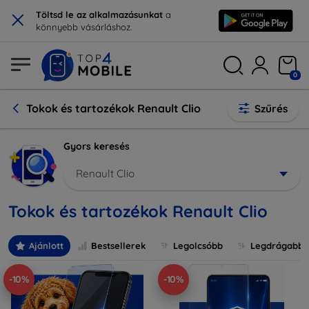
×
Töltsd le az alkalmazásunkat
a
könnyebb vásárláshoz.
0
Tokok és tartozékok Renault Clio
Szűrés
Gyors keresés
Renault Clio
Tokok és tartozékok Renault Clio
Ajánlott
Bestsellerek
Legolcsóbb
Legdrágabb
-10%
-10%