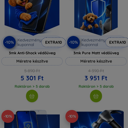
Kedvezmény
Kedvezmény
-10%
-10%
EXTRA10
EXTRA10
kuponnal
kuponnal
3mk Anti-Shock védőüveg
3mk Pure Matt védőüveg
Méretre készítve
Méretre készítve
5 890 Ft
4 390 Ft
5 301 Ft
3 951 Ft
Raktáron > 5 darab
Raktáron > 5 darab
-10%
-10%