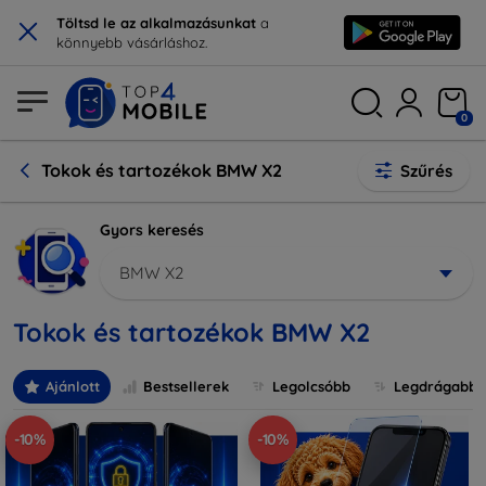
×
Töltsd le az alkalmazásunkat
a
könnyebb vásárláshoz.
0
Tokok és tartozékok BMW X2
Szűrés
Gyors keresés
BMW X2
Tokok és tartozékok BMW X2
Ajánlott
Bestsellerek
Legolcsóbb
Legdrágabb
-10%
-10%