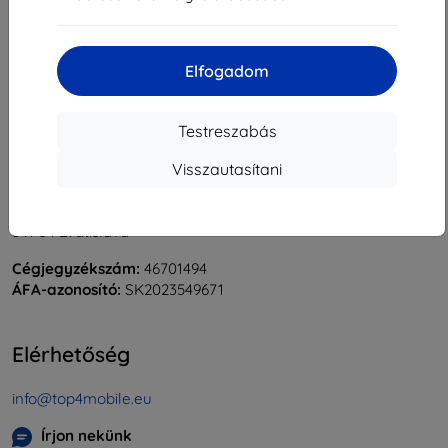
«
1
»
Elfogadom
Testreszabás
Visszautasítani
Shield-Sk s.r.o.
Rudolf Mocka utca 3750/2A
841 04 Bratislava
Cégjegyzékszám:
46701494
ÁFA-azonosító:
SK2023549671
Elérhetőség
info@top4mobile.eu
Írjon nekünk