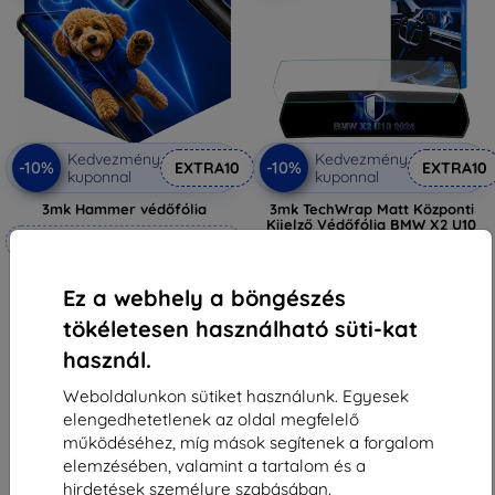
Kedvezmény
Kedvezmény
-10%
-10%
EXTRA10
EXTRA10
kuponnal
kuponnal
3mk Hammer védőfólia
3mk TechWrap Matt Központi
Kijelző Védőfólia BMW X2 U10
Méretre készítve
2024-
17 789 Ft
6 990 Ft
16 010 Ft
Ez a webhely a böngészés
6 291 Ft
Raktáron > 5 darab
tökéletesen használható süti-kat
Raktáron 4 darab
használ.
Weboldalunkon sütiket használunk. Egyesek
elengedhetetlenek az oldal megfelelő
működéséhez, míg mások segítenek a forgalom
elemzésében, valamint a tartalom és a
1
-
6
Összes találat
6
.
hirdetések személyre szabásában.