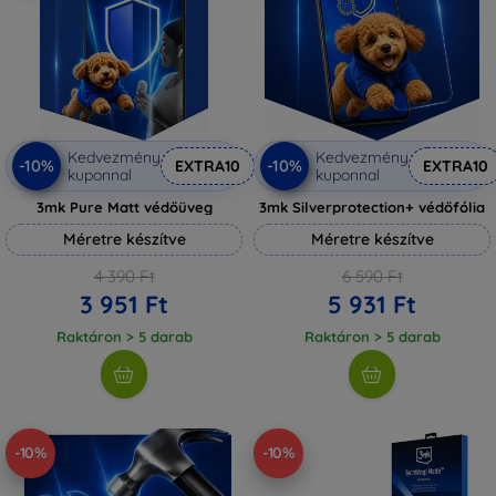
Kedvezmény
Kedvezmény
-10%
-10%
EXTRA10
EXTRA10
kuponnal
kuponnal
3mk Pure Matt védőüveg
3mk Silverprotection+ védőfólia
Méretre készítve
Méretre készítve
4 390 Ft
6 590 Ft
3 951 Ft
5 931 Ft
Raktáron > 5 darab
Raktáron > 5 darab
-10%
-10%