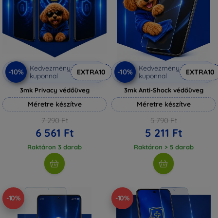
Kedvezmény
Kedvezmény
-10%
-10%
EXTRA10
EXTRA10
kuponnal
kuponnal
3mk Privacy védőüveg
3mk Anti-Shock védőüveg
Méretre készítve
Méretre készítve
7 290 Ft
5 790 Ft
6 561 Ft
5 211 Ft
Raktáron 3 darab
Raktáron > 5 darab
-10%
-10%