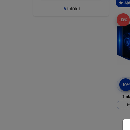
Ajá
6
találat
-10%
-10
3mk
M