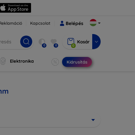
Reklamáció
Kapcsolat
Belépés
Kosár
0
0
0
Elektronika
Kiárusítás
9mm