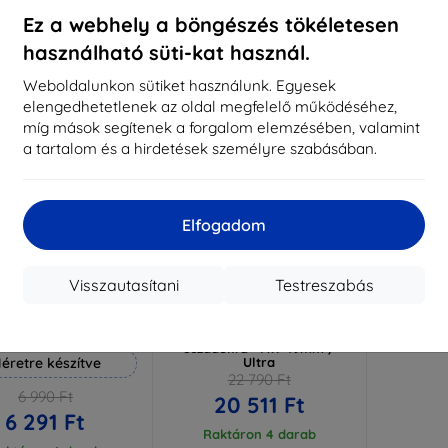
aktáron 3 darab
Raktáron > 5 darab
Raktá
Ez a webhely a böngészés tökéletesen
használható süti-kat használ.
-10%
Weboldalunkon sütiket használunk. Egyesek
elengedhetetlenek az oldal megfelelő működéséhez,
míg mások segítenek a forgalom elemzésében, valamint
a tartalom és a hirdetések személyre szabásában.
Elfogadom
Visszautasítani
Testreszabás
Kedvezmény
Kedvezmény
%
-10%
EXTRA10
EXTRA10
kuponnal
kuponnal
 Hammer védőfólia
Nomad Tempo Band,
uszadékfa - AW 49mm /
éretre készítve
Ultra
22 790 Ft
6 990 Ft
20 511 Ft
6 291 Ft
Raktáron 4 darab