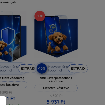
vezmények
-10%
Kedvezmény
Kedvezmény
-10%
EXTRA10
EXTRA10
uponnal
kuponnal
e Matt védőüveg
3mk Silverprotection+
védőfólia
tre készítve
Méretre készítve
4 390 Ft
6 590 Ft
 951 Ft
5 931 Ft