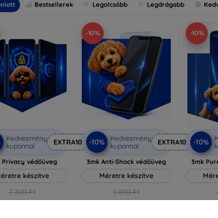
nlott
Bestsellerek
Legolcsóbb
Legdrágabb
Ked
-10%
-10%
Kedvezmény
Kedvezmény
%
-10%
-10%
EXTRA10
EXTRA10
kuponnal
kuponnal
k
 Privacy védőüveg
3mk Anti-Shock védőüveg
3mk Pur
éretre készítve
Méretre készítve
Mére
7 390 Ft
5 890 Ft
6 651 Ft
5 301 Ft
3