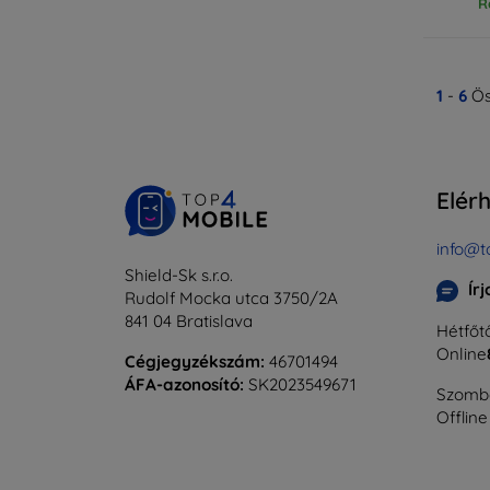
R
1
-
6
Ös
Elér
info@t
Shield-Sk s.r.o.
Ír
Rudolf Mocka utca 3750/2A
841 04 Bratislava
Hétfőtő
Online
Cégjegyzékszám:
46701494
ÁFA-azonosító:
SK2023549671
Szomba
Offline