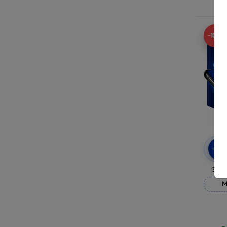
R
-10%
-10
3mk
M