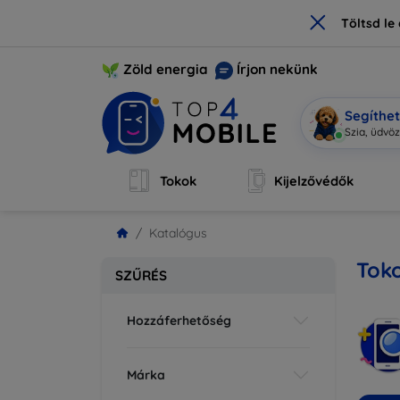
×
Töltsd l
Zöld energia
Írjon nekünk
Segíthe
Mo
|
Tokok
Kijelzővédők
Katalógus
Tok
SZŰRÉS
Hozzáferhetőség
Márka