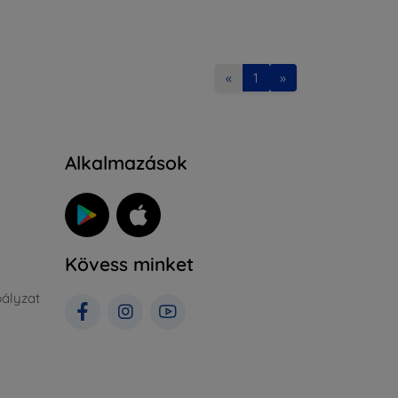
«
1
»
Alkalmazások
Kövess minket
ályzat