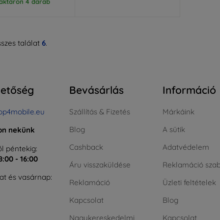
aktáron 4 darab
szes találat
6
.
hetőség
Bevásárlás
Információ
op4mobile.eu
Szállítás & Fizetés
Márkáink
Blog
A sütik
jon nekünk
Cashback
Adatvédelem
l péntekig:
8:00 - 16:00
Áru visszaküldése
Reklamáció szab
t és vasárnap:
Reklamáció
Üzleti feltételek
Kapcsolat
Blog
Nagykereskedelmi
Kapcsolat