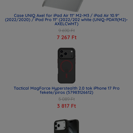
Case UNIQ Axel for iPad Air 11" M2-M3 / iPad Air 10.9"
(2022/2020) / iPad Pro 11" (2022/202 white (UNIQ-PDA11(M2)-
AXELCWHT)
9 690 Ft
7 267 Ft
Tactical MagForce Hyperstealth 2.0 tok iPhone 17 Pro
fekete/piros (57983126612)
5 089 Ft
3 817 Ft