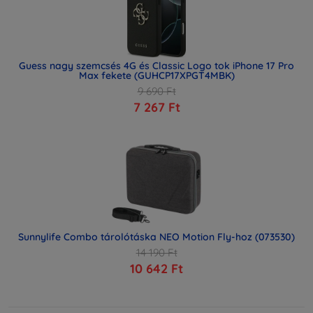
Guess nagy szemcsés 4G és Classic Logo tok iPhone 17 Pro
Max fekete (GUHCP17XPGT4MBK)
9 690 Ft
7 267 Ft
Sunnylife Combo tárolótáska NEO Motion Fly-hoz (073530)
14 190 Ft
10 642 Ft