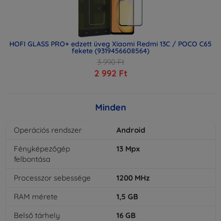
HOFI GLASS PRO+ edzett üveg Xiaomi Redmi 13C / POCO C65
fekete (9319456608564)
3 990 Ft
2 992 Ft
Minden
Operációs rendszer
Android
Fényképezőgép
13
Mpx
felbontása
Processzor sebessége
1200
MHz
RAM mérete
1,5
GB
Belső tárhely
16
GB