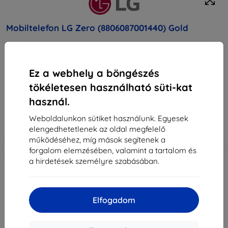
Mobiltelefon LG Zero (8806087001440) Gold
Vásárolja meg ezt a készüléket, és kapjon
25%
kedvezményt
minden tartozékra hozzá!
Ez a webhely a böngészés
tökéletesen használható süti-kat
73 490 Ft
66 141 Ft
használ.
Weboldalunkon sütiket használunk. Egyesek
Ár ÁFA nelkül
52 079 Ft
elengedhetetlenek az oldal megfelelő
működéséhez, míg mások segítenek a
-10%
Kedvezmény kuponnal
EXTRA10
Kosárba
forgalom elemzésében, valamint a tartalom és
a hirdetések személyre szabásában.
elfogyott
Elfogadom
elfogyott