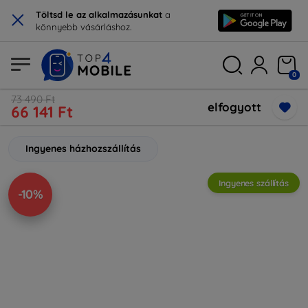
×
Töltsd le az alkalmazásunkat
a
könnyebb vásárláshoz.
0
73 490 Ft
elfogyott
66 141 Ft
Ingyenes házhozszállítás
Ingyenes szállítás
-10%