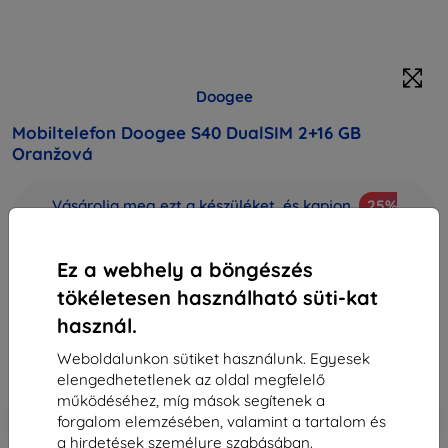
Doogee
Mobiltelefon Doogee S40 DualSIM 2+16 GB
Oranžová
Vásárolja meg ezt a készüléket, és kapjon
25%
kedvezményt
minden tartozékra hozzá!
Ez a webhely a böngészés
Leírás és specifikáció
tökéletesen használható süti-kat
46 390 Ft
használ.
41 751 Ft
Weboldalunkon sütiket használunk. Egyesek
Ár ÁFA nelkül
32 874 Ft
elengedhetetlenek az oldal megfelelő
működéséhez, míg mások segítenek a
-10%
Kedvezmény kuponnal
EXTRA10
Kosárba
forgalom elemzésében, valamint a tartalom és
a hirdetések személyre szabásában.