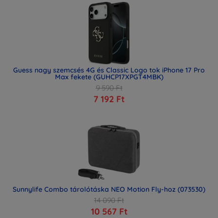
Guess nagy szemcsés 4G és Classic Logo tok iPhone 17 Pro
Max fekete (GUHCP17XPGT4MBK)
9 590 Ft
7 192 Ft
Sunnylife Combo tárolótáska NEO Motion Fly-hoz (073530)
14 090 Ft
10 567 Ft