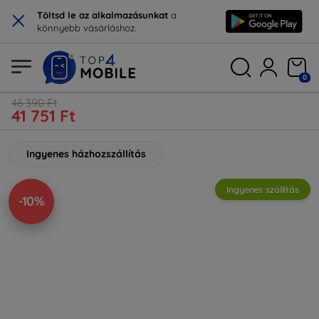
×
Töltsd le az alkalmazásunkat
a
könnyebb vásárláshoz.
0
46 390 Ft
41 751 Ft
Ingyenes házhozszállítás
Ingyenes szállítás
-10%