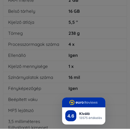
RAM mérete
2
GB
Belső tárhely
16
GB
Kijelző átlója
5,5
"
Tömeg
238
g
Processzormagok száma
4
x
Ellenálló
Igen
Kijelző mennyisége
1
x
Színárnyalatok száma
16
mil
Fényképezőgép
Igen
Beépített vaku
Igen
MP3 lejátszó
Igen
Kiváló
4.6
13575 értékelés
3,5 milliméteres
Igen
fülhallgató kimenet