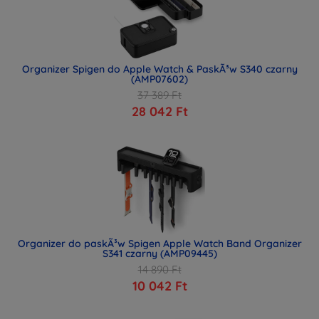
Organizer Spigen do Apple Watch & PaskÃ³w S340 czarny
(AMP07602)
37 389 Ft
28 042 Ft
Organizer do paskÃ³w Spigen Apple Watch Band Organizer
S341 czarny (AMP09445)
14 890 Ft
10 042 Ft