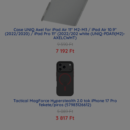
Case UNIQ Axel for iPad Air 11" M2-M3 / iPad Air 10.9"
(2022/2020) / iPad Pro 11" (2022/202 white (UNIQ-PDA11(M2)-
AXELCWHT)
9 590 Ft
7 192 Ft
Tactical MagForce Hyperstealth 2.0 tok iPhone 17 Pro
fekete/piros (57983126612)
5 089 Ft
3 817 Ft