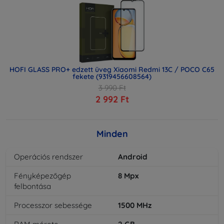
HOFI GLASS PRO+ edzett üveg Xiaomi Redmi 13C / POCO C65
fekete (9319456608564)
3 990 Ft
2 992 Ft
Minden
Operációs rendszer
Android
Fényképezőgép
8
Mpx
felbontása
Processzor sebessége
1500
MHz