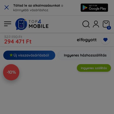
×
Töltsd le az alkalmazásunkat
a
könnyebb vásárláshoz.
0
327 190 Ft
elfogyott
294 471 Ft
Új visszavásárlásból
Ingyenes házhozszállítás
Ingyenes szállítás
-10%