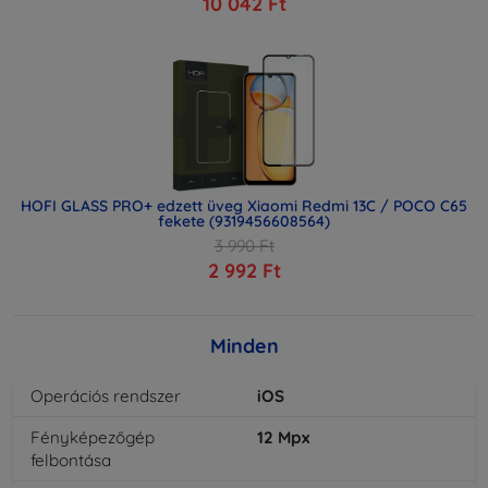
10 042 Ft
HOFI GLASS PRO+ edzett üveg Xiaomi Redmi 13C / POCO C65
fekete (9319456608564)
3 990 Ft
2 992 Ft
Minden
Operációs rendszer
iOS
Fényképezőgép
12
Mpx
felbontása