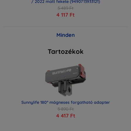
/ 2022 matt fekete (9490713933121)
5 489 Ft
4 117 Ft
Minden
Tartozékok
Sunnylife 180° mágneses forgatható adapter
5 890 Ft
4 417 Ft