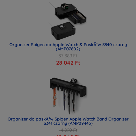
Organizer Spigen do Apple Watch & PaskÃ³w S340 czarny
(AMP07602)
37 389 Ft
28 042 Ft
Organizer do paskÃ³w Spigen Apple Watch Band Organizer
S341 czarny (AMP09445)
14 890 Ft