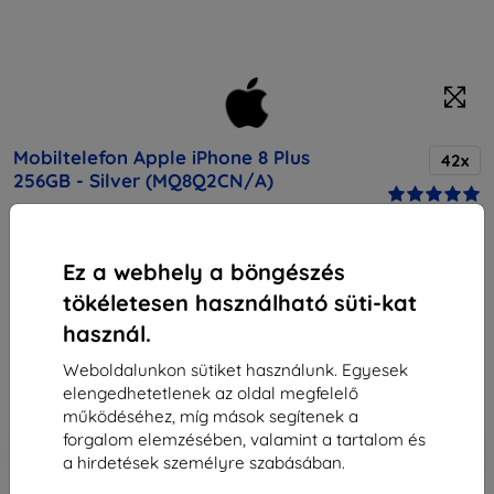
Mobiltelefon Apple iPhone 8 Plus
42x
256GB - Silver (MQ8Q2CN/A)
Vásárolja meg ezt a készüléket, és kapjon
25%
Ez a webhely a böngészés
kedvezményt
minden tartozékra hozzá!
tökéletesen használható süti-kat
használ.
Vegső ár
327 190 Ft
Weboldalunkon sütiket használunk. Egyesek
294 471 Ft
elengedhetetlenek az oldal megfelelő
működéséhez, míg mások segítenek a
forgalom elemzésében, valamint a tartalom és
-10%
Kedvezmény kuponnal
EXTRA10
Kosárba
a hirdetések személyre szabásában.