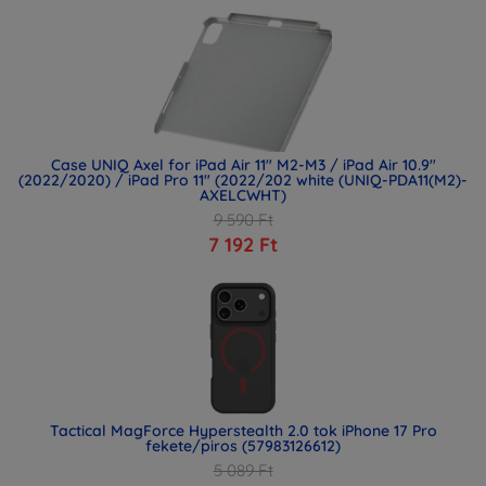
Case UNIQ Axel for iPad Air 11" M2-M3 / iPad Air 10.9"
(2022/2020) / iPad Pro 11" (2022/202 white (UNIQ-PDA11(M2)-
AXELCWHT)
9 590 Ft
7 192 Ft
Tactical MagForce Hyperstealth 2.0 tok iPhone 17 Pro
fekete/piros (57983126612)
5 089 Ft