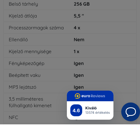
Belső tárhely
256
GB
Kijelző átlója
5,5
"
Processzormagok száma
4
x
Ellenálló
Nem
Kijelző mennyisége
1
x
Fényképezőgép
Igen
Beépített vaku
Igen
MP3 lejátszó
Igen
3,5 milliméteres
Nem
fülhallgató kimenet
Kiváló
4.6
13574 értékelés
NFC
Igen
4G/LTE
Igen