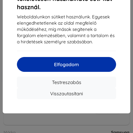
használ.
Weboldalunkon sütiket használunk. Egyesek
elengedhetetlenek az oldal megfelelő
működéséhez, míg mások segítenek a
Töltő Samsung cestovná nabíjačka, 1A, biela
forgalom elemzésében, valamint a tartalom és
4 090 Ft
a hirdetések személyre szabásában.
3 680 Ft
Ár ÁFA nelkül
2 898 Ft
Elfogadom
-10%
Kedvezmény kuponnal
EXTRA10
Kosárba
Testreszabás
Visszautasítani
elfogyott
elfogyott
Márka
Samsung