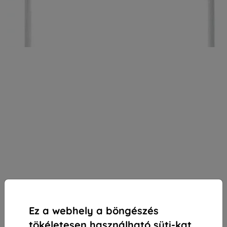
Ez a webhely a böngészés
tökéletesen használható süti-kat