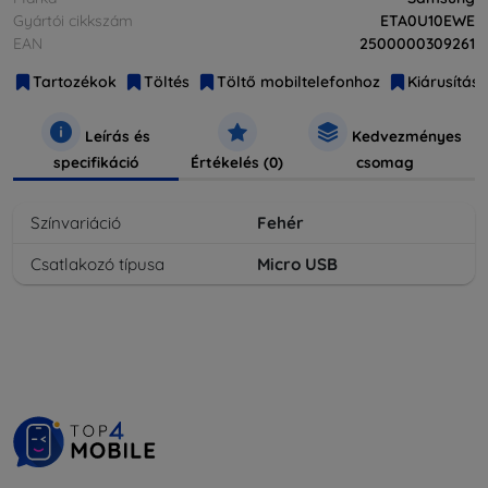
Gyártói cikkszám
ETA0U10EWE
EAN
2500000309261
Tartozékok
Töltés
Töltő mobiltelefonhoz
Kiárusítás
Leírás és
Kedvezményes
specifikáció
Értékelés (0)
csomag
Színvariáció
Fehér
Csatlakozó típusa
Micro USB