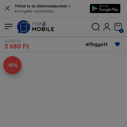
×
Töltsd le az alkalmazásunkat
a
könnyebb vásárláshoz.
0
4 090 Ft
elfogyott
3 680 Ft
-10%