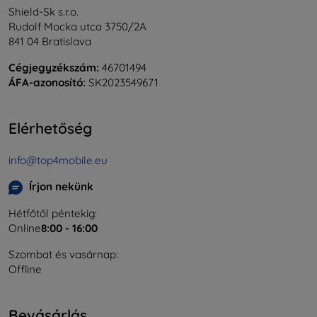
Shield-Sk s.r.o.
Rudolf Mocka utca 3750/2A
841 04 Bratislava
Cégjegyzékszám:
46701494
ÁFA-azonosító:
SK2023549671
Elérhetőség
info@top4mobile.eu
Írjon nekünk
Hétfőtől péntekig:
Online
8:00 - 16:00
Szombat és vasárnap:
Offline
Bevásárlás