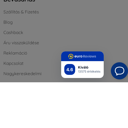
Szállítás & Fizetés
Blog
Cashback
Áru visszaküldése
Reklamáció
Kapcsolat
Kiváló
4.6
13575 értékelés
Nagykereskedelmi
Információ
Márkáink
A sütik
Adatvédelem