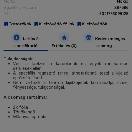
Márka
Nokia
Gyártói cikkszám
SBF386
EAN
8021735095125
Tartozékok
Kijelzővédő fóliák
Kijelzővédők
Leírás és
Kedvezményes
specifikáció
Értékelés (0)
csomag
Tulajdonságok:
Védi a kijelzőt a karcolások és egyéb mechanikus
sérülések ellen.
A speciális ragasztó réteg láthatatlanná teszi a kijelző
apró sérüléseit.
Nem változik a telefon kijelzőjének kontrasztja, színe,
fényessége, tulajdonságai.
A csomag tartalma:
2x fólia
Törlőkendő
Műanyag spatula