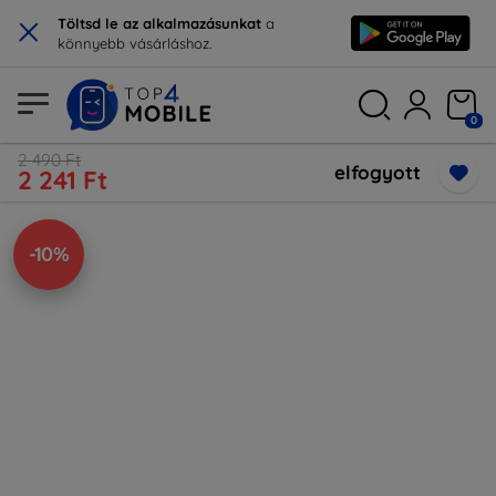
×
Töltsd le az alkalmazásunkat
a
könnyebb vásárláshoz.
0
2 490 Ft
elfogyott
2 241 Ft
-10%