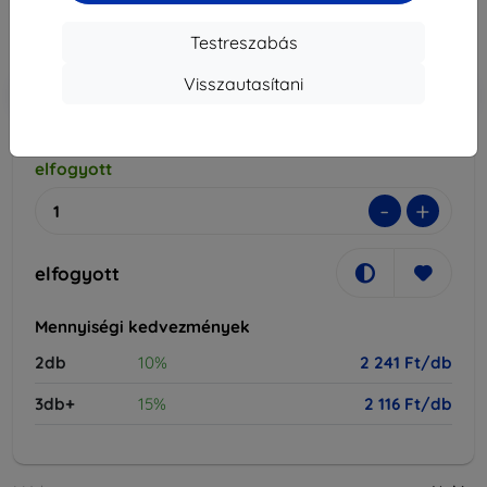
2 241 Ft
Testreszabás
Ár ÁFA nelkül
1 764 Ft
Visszautasítani
-10%
Kedvezmény kuponnal
EXTRA10
Kosárba
elfogyott
-
+
elfogyott
Mennyiségi kedvezmények
2db
10%
2 241 Ft/db
3db+
15%
2 116 Ft/db