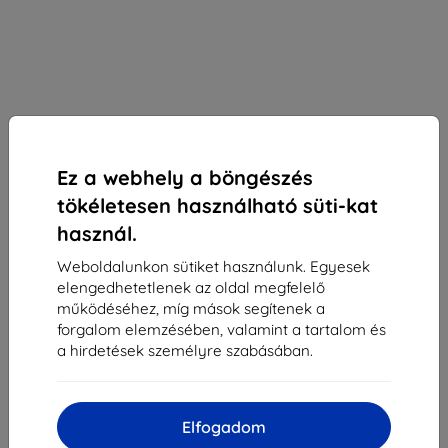
Ez a webhely a böngészés
tökéletesen használható süti-kat
használ.
Weboldalunkon sütiket használunk. Egyesek
KIJELZŐVÉDŐ FÓLIA Prémiová ochranná + fólia
elengedhetetlenek az oldal megfelelő
displeja CELLY pre Sony Xperia Z1 Compact,
működéséhez, míg mások segítenek a
lesklá, 2ks
forgalom elemzésében, valamint a tartalom és
a hirdetések személyre szabásában.
Alkalmas:
Sony Xperia Z1 Compact
Leírás és specifikáció
2 490 Ft
Elfogadom