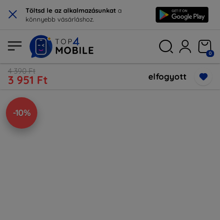
×
Töltsd le az alkalmazásunkat
a
könnyebb vásárláshoz.
0
4 390 Ft
elfogyott
3 951 Ft
-10%