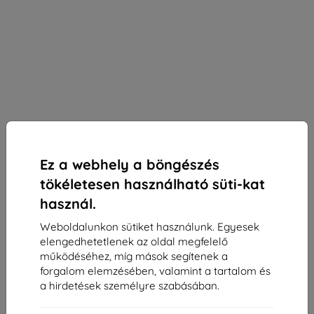
Ez a webhely a böngészés
tökéletesen használható süti-kat
használ.
Weboldalunkon sütiket használunk. Egyesek
elengedhetetlenek az oldal megfelelő
KIJELZŐVÉDŐ FÓLIA 3MK Silver Protect+ Huawei
működéséhez, míg mások segítenek a
Mate 40 Wet-mounted Antimicrobial film
forgalom elemzésében, valamint a tartalom és
Alkalmas:
Huawei Mate 40
a hirdetések személyre szabásában.
Leírás és specifikáció