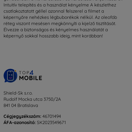
Intuitív telepítés és a használat kényelme A készlethez
csatlakoztatott géllel azonnal felszerel a filmet a
képernyőre nehézkes légbuborékok nélkül. Az oleofób
réteg viszont mesésen megkönnyíti a kijelző tisztítását.
Élvezze a biztonságos és kényelmes használatát a
képernyő sokkal hosszabb ideig, mint korábban!
Shield-Sk s.r.o.
Rudolf Mocka utca 3750/2A
841 04 Bratislava
Cégjegyzékszám:
46701494
ÁFA-azonosító:
SK2023549671