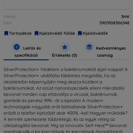
Márka
3MK
EAN
5903108306348
Tartozékok
Kijelzővédő fóliák
Kijelzővédők
Leírás és
Kedvezményes
specifikáció
Értékelés (0)
csomag
SilverProtection+ Védelem a baktériumoktól éjjel-nappal! A
SilverProtection+ védőfólia tökéletes megoldás, ha az
okostelefon képernyőjén meg akarja küzdeni a
baktériumokat. Az ezüst nanorészecskék elleni mikrobiális
bevonat minden nap eltávolítja a vírusok, baktériumok,
gombák és penész 99% -át a kijelzőn! A modern
technológiák nagyobb erőt biztosítanak SilverProtection+
erősíti a telefon kijelzőjét akár 400% -kal! Hogyan működik?
A termék szerkezete többrétegű, és az egyik réteg az
ütközésgátló bevonat. Míg az innovatív Self-Heal™ bevonat
gondoskodik a kis karcolások és karcolások önjavításáról.