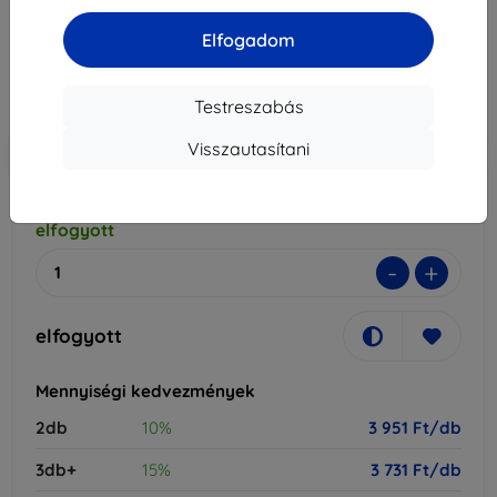
4 390 Ft
Elfogadom
3 951 Ft
Ár ÁFA nelkül
3 111 Ft
Testreszabás
Visszautasítani
-10%
Kedvezmény kuponnal
EXTRA10
Kosárba
elfogyott
-
+
elfogyott
Mennyiségi kedvezmények
2db
10%
3 951 Ft/db
3db+
15%
3 731 Ft/db