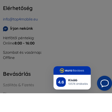
Elérhetőség
info@top4mobile.eu
Írjon nekünk
Hétfőtől péntekig:
Online
8:00 - 16:00
Szombat és vasárnap:
Offline
Bevásárlás
Kiváló
4.6
13574 értékelés
Szállítás & Fizetés
Blog
Cashback
Áru visszaküldése