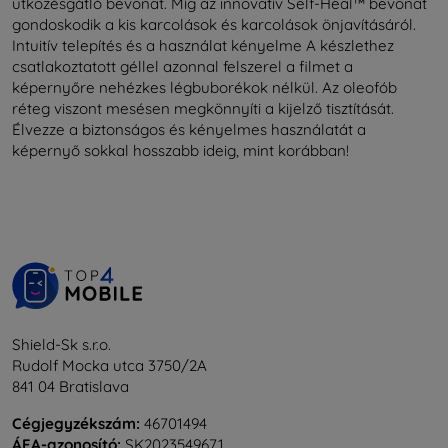
ütközésgátló bevonat. Míg az innovatív Self-Heal™ bevonat
gondoskodik a kis karcolások és karcolások önjavításáról.
Intuitív telepítés és a használat kényelme A készlethez
csatlakoztatott géllel azonnal felszerel a filmet a
képernyőre nehézkes légbuborékok nélkül. Az oleofób
réteg viszont mesésen megkönnyíti a kijelző tisztítását.
Élvezze a biztonságos és kényelmes használatát a
képernyő sokkal hosszabb ideig, mint korábban!
Shield-Sk s.r.o.
Rudolf Mocka utca 3750/2A
841 04 Bratislava
Cégjegyzékszám:
46701494
ÁFA-azonosító:
SK2023549671