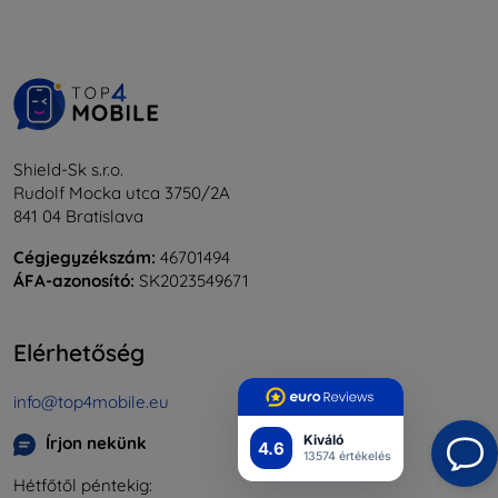
Shield-Sk s.r.o.
Rudolf Mocka utca 3750/2A
841 04 Bratislava
Cégjegyzékszám:
46701494
ÁFA-azonosító:
SK2023549671
Elérhetőség
info@top4mobile.eu
Kiváló
Írjon nekünk
4.6
13574 értékelés
Hétfőtől péntekig: