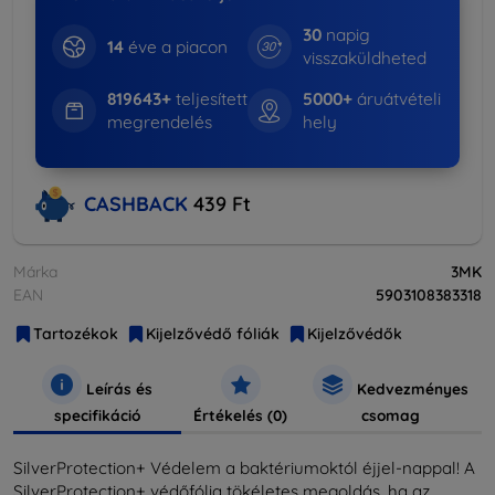
30
napig
14
éve a piacon
visszaküldheted
819643+
teljesített
5000+
áruátvételi
megrendelés
hely
CASHBACK
439 Ft
Márka
3MK
EAN
5903108383318
Tartozékok
Kijelzővédő fóliák
Kijelzővédők
Leírás és
Kedvezményes
specifikáció
Értékelés (0)
csomag
SilverProtection+ Védelem a baktériumoktól éjjel-nappal! A
SilverProtection+ védőfólia tökéletes megoldás, ha az