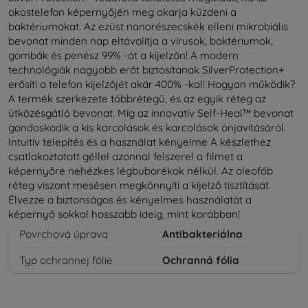
okostelefon képernyőjén meg akarja küzdeni a
baktériumokat. Az ezüst nanorészecskék elleni mikrobiális
bevonat minden nap eltávolítja a vírusok, baktériumok,
gombák és penész 99% -át a kijelzőn! A modern
technológiák nagyobb erőt biztosítanak SilverProtection+
erősíti a telefon kijelzőjét akár 400% -kal! Hogyan működik?
A termék szerkezete többrétegű, és az egyik réteg az
ütközésgátló bevonat. Míg az innovatív Self-Heal™ bevonat
gondoskodik a kis karcolások és karcolások önjavításáról.
Intuitív telepítés és a használat kényelme A készlethez
csatlakoztatott géllel azonnal felszerel a filmet a
képernyőre nehézkes légbuborékok nélkül. Az oleofób
réteg viszont mesésen megkönnyíti a kijelző tisztítását.
Élvezze a biztonságos és kényelmes használatát a
képernyő sokkal hosszabb ideig, mint korábban!
Povrchová úprava
Antibakteriálna
Typ ochrannej fólie
Ochranná fólia