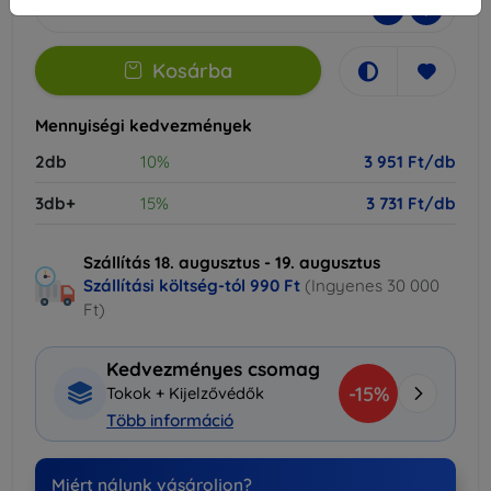
-
+
Kosárba
Mennyiségi kedvezmények
2db
10%
3 951 Ft/db
3db+
15%
3 731 Ft/db
Szállítás 18. augusztus - 19. augusztus
Szállítási költség-tól
990 Ft
(Ingyenes 30 000
Ft)
Kedvezményes csomag
-15%
Tokok + Kijelzővédők
Több információ
Miért nálunk vásároljon?