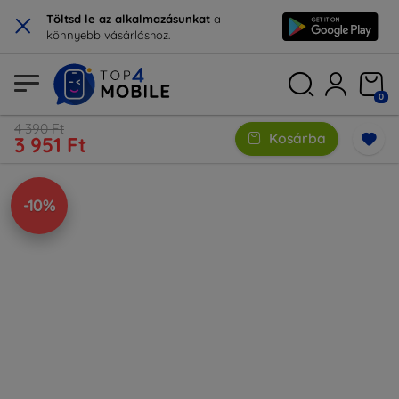
×
Töltsd le az alkalmazásunkat
a
könnyebb vásárláshoz.
0
4 390 Ft
Kosárba
3 951 Ft
-10%