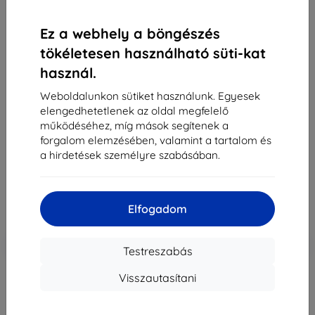
Ez a webhely a böngészés
tökéletesen használható süti-kat
használ.
3MK Silver Protect+ Huawei P50 Pro 5G nedves
felviteles antibakteriális fólia (5903108383318)
Weboldalunkon sütiket használunk. Egyesek
elengedhetetlenek az oldal megfelelő
Alkalmas:
Huawei P50 Pro
működéséhez, míg mások segítenek a
Leírás és specifikáció
forgalom elemzésében, valamint a tartalom és
a hirdetések személyre szabásában.
4 390 Ft
3 951 Ft
Elfogadom
Ár ÁFA nelkül
3 111 Ft
-10%
Kedvezmény kuponnal
EXTRA10
Kosárba
Testreszabás
Visszautasítani
Külső raktáron > 5 db