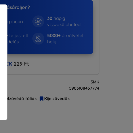
nk vásároljon?
30
napig
e a piacon
visszaküldheted
522+
teljesített
5000+
áruátvételi
rendelés
hely
BACK
229 Ft
3MK
5903108457774
Kijelzővédő fóliák
Kijelzővédők