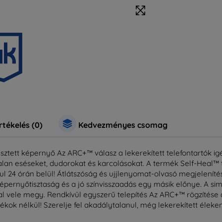
rtékelés (0)
Kedvezményes csomag
ztett képernyő Az ARC+™ válasz a lekerekített telefontartók igény
stalan eséseket, dudorokat és karcolásokat. A termék Self-Heal™ 
ul 24 órán belül! Átlátszóság és ujjlenyomat-olvasó megjelenítés
képernyőtisztaság és a jó színvisszaadás egy másik előnye. A sim
al vele megy. Rendkívül egyszerű telepítés Az ARC+™ rögzítése a 
kok nélkül! Szerelje fel akadálytalanul, még lekerekített éleken 