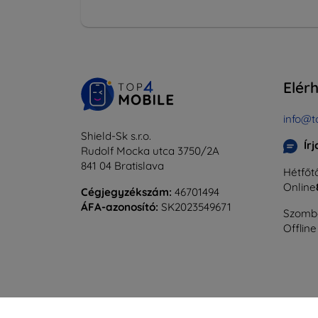
Elér
info@t
Shield-Sk s.r.o.
Ír
Rudolf Mocka utca 3750/2A
841 04 Bratislava
Hétfőtő
Online
Cégjegyzékszám:
46701494
ÁFA-azonosító:
SK2023549671
Szomba
Offline