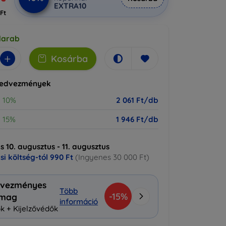
EXTRA10
 Ft
darab
+
Kosárba
kedvezmények
10%
2 061 Ft/db
15%
1 946 Ft/db
ás 10. augusztus - 11. augusztus
ási költség-tól
990 Ft
(Ingyenes 30 000 Ft)
vezményes
Több
-15%
omag
információ
k + Kijelzővédők