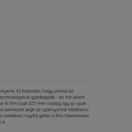
eire. Ez biztosítja, hogy javítsa az
technológiával gazdagodik - és mit jelent
e A film csak 0,17 mm vastag, így az ujjak
a szerkezet segít az ujjlenyomat hibátlanul
mellékelt rögzítő géllel a film tökéletesen
is.