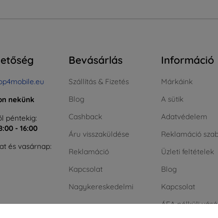
hetőség
Bevásárlás
Információ
op4mobile.eu
Szállítás & Fizetés
Márkáink
Blog
A sütik
jon nekünk
Cashback
Adatvédelem
l péntekig:
8:00 - 16:00
Áru visszaküldése
Reklamáció szab
t és vasárnap:
Reklamáció
Üzleti feltételek
Kapcsolat
Blog
Nagykereskedelmi
Kapcsolat
ÁFA nélküli vásá
cégeknek