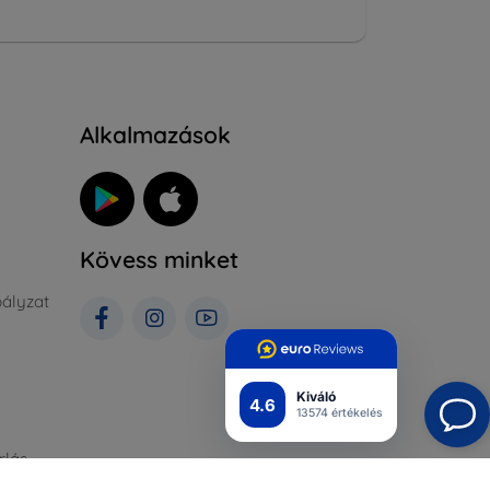
Alkalmazások
Kövess minket
ályzat
Kiváló
4.6
13574 értékelés
rlás