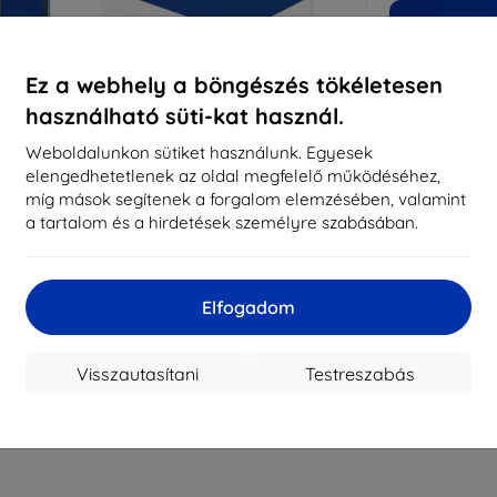
Miért nálu
14
év
Ez a webhely a böngészés tökéletesen
használható süti-kat használ.
819
Weboldalunkon sütiket használunk. Egyesek
meg
elengedhetetlenek az oldal megfelelő működéséhez,
míg mások segítenek a forgalom elemzésében, valamint
a tartalom és a hirdetések személyre szabásában.
CASH
Márka
Elfogadom
EAN
Tartozékok
Visszautasítani
Testreszabás