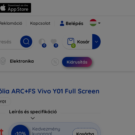
Reklamáció
Kapcsolat
Belépés
Kosár
0
0
0
Elektronika
Kiárusítás
lia ARC+FS Vivo Y01 Full Screen
 Y01
Leírás és specifikáció
t
Kedvezmény
-10%
kuponnal
Kosárba