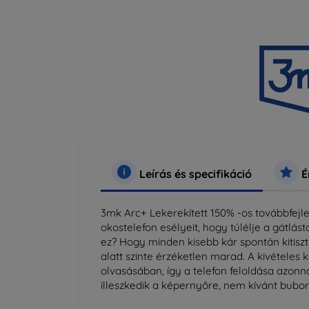
Leírás és specifikáció
É
3mk Arc+ Lekerekített 150% -os továbbfejles
okostelefon esélyeit, hogy túlélje a gátlá
ez? Hogy minden kisebb kár spontán kitiszt
alatt szinte érzéketlen marad. A kivételes 
olvasásában, így a telefon feloldása azonn
illeszkedik a képernyőre, nem kívánt buboré