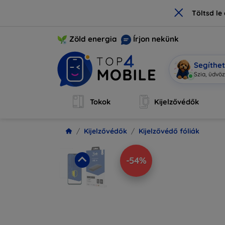
×
Töltsd l
Zöld energia
Írjon nekünk
Segíthe
|
Tokok
Kijelzővédők
Kijelzővédők
Kijelzővédő fóliák
-54%