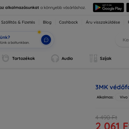
e az alkalmazásunkat
a könnyebb vásárláshoz.
Szállítás & Fizetés
Blog
Cashback
Áru visszaküldése
tünk?
Tartozékok
Audio
Szíjak
3MK védőfó
Alkalmas:
Vivo
4 490 Ft
2 061 F