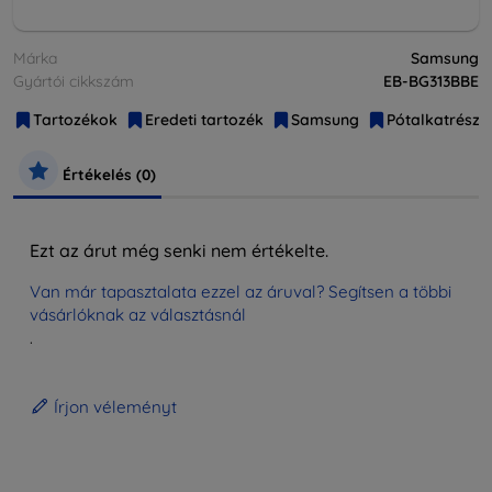
Márka
Samsung
Gyártói cikkszám
EB-BG313BBE
Tartozékok
Eredeti tartozék
Samsung
Pótalkatrésze
Értékelés (0)
Ezt az árut még senki nem értékelte.
Van már tapasztalata ezzel az áruval? Segítsen a többi
vásárlóknak az választásnál
.
Írjon véleményt