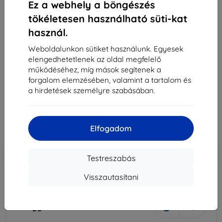
Ez a webhely a böngészés
tökéletesen használható süti-kat
használ.
Weboldalunkon sütiket használunk. Egyesek
elengedhetetlenek az oldal megfelelő
Battery Samsung EB-BG313BBE G313 Trend 2 bulk
működéséhez, míg mások segítenek a
1500mah (EB-BG313BBE)
forgalom elemzésében, valamint a tartalom és
a hirdetések személyre szabásában.
4 890 Ft
4 400 Ft
Elfogadom
Ár ÁFA nelkül
3 465 Ft
-10%
Kedvezmény kuponnal
EXTRA10
Kosárba
Testreszabás
Visszautasítani
elfogyott
elfogyott