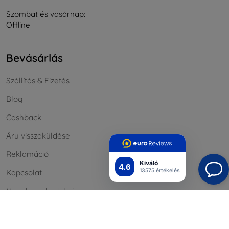
Szombat és vasárnap:
Offline
Bevásárlás
Szállítás & Fizetés
Blog
Cashback
Áru visszaküldése
Reklamáció
Kiváló
4.6
13575 értékelés
Kapcsolat
Nagykereskedelmi
Információ