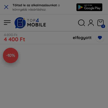
×
Töltsd le az alkalmazásunkat
a
könnyebb vásárláshoz.
0
4 890 Ft
elfogyott
4 400 Ft
-10%