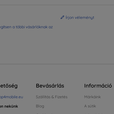
Írjon véleményt
gítsen a többi vásárlóknak az
hetőség
Bevásárlás
Információ
op4mobile.eu
Szállítás & Fizetés
Márkáink
Blog
A sütik
jon nekünk