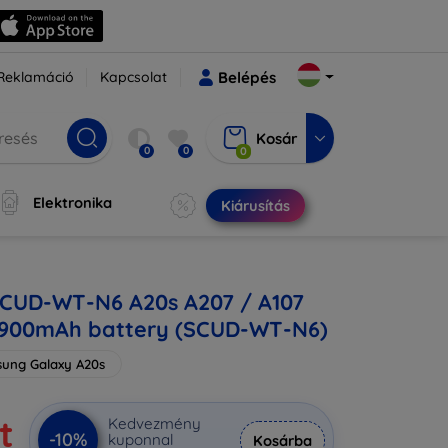
Reklamáció
Kapcsolat
Belépés
Kosár
0
0
0
Elektronika
Kiárusítás
CUD-WT-N6 A20s A207 / A107
 3900mAh battery (SCUD-WT-N6)
ung Galaxy A20s
t
Kedvezmény
-10%
kuponnal
Kosárba