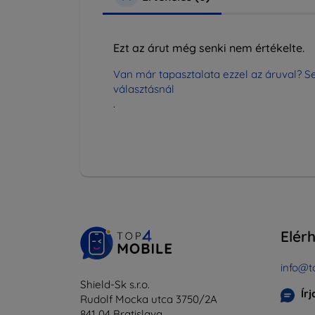
Ezt az árut még senki nem értékelte.
Van már tapasztalata ezzel az áruval? Se
választásnál
.
Elér
info@t
Shield-Sk s.r.o.
Ír
Rudolf Mocka utca 3750/2A
841 04 Bratislava