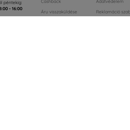
Cashback
Adatvédelem
l péntekig:
8:00 - 16:00
Áru visszaküldése
Reklamáció szab
t és vasárnap:
Reklamáció
Üzleti feltételek
Kapcsolat
Blog
Nagykereskedelmi
Kapcsolat
ÁFA nélküli vásá
cégeknek
Zöld energia
AI powered by
Eurion