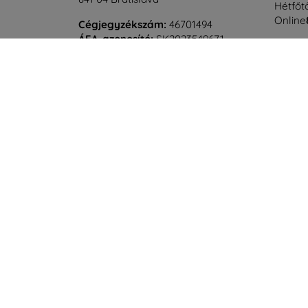
Hétfőtő
Online
Cégjegyzékszám:
46701494
ÁFA-azonosító:
SK2023549671
Szomba
Offline
©
2026
top4mobile.hu. Minden jog fenntartva.