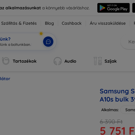
e az alkalmazásunkat
a könnyebb vásárláshoz.
Szállítás & Fizetés
Blog
Cashback
Áru visszaküldése
tünk?
Tartozékok
Audio
Szíjak
látor
Samsung S
A10s bulk
Alkalmas:
Sams
6 390 Ft
5 751 F