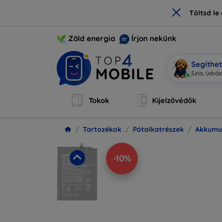
×
Töltsd l
Zöld energia
Írjon nekünk
Segíthe
Szia, ü
|
Tokok
Kijelzővédők
Tartozékok
Pótalkatrészek
Akkumu
-10%