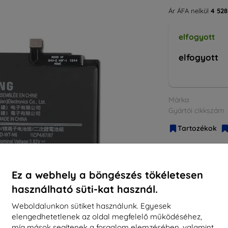
Ár ÁFA nelkül
4 528
elfogyott
elfogyott
Márka
Gyártói cikkszám
Tartozékok
Ez a webhely a böngészés tökéletesen
használható süti-kat használ.
Weboldalunkon sütiket használunk. Egyesek
elengedhetetlenek az oldal megfelelő működéséhez,
míg mások segítenek a forgalom elemzésében, valamint