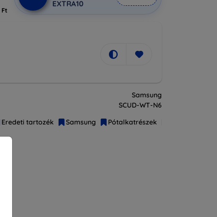
EXTRA10
 Ft
Samsung
SCUD-WT-N6
Eredeti tartozék
Samsung
Pótalkatrészek
Akkumulátor