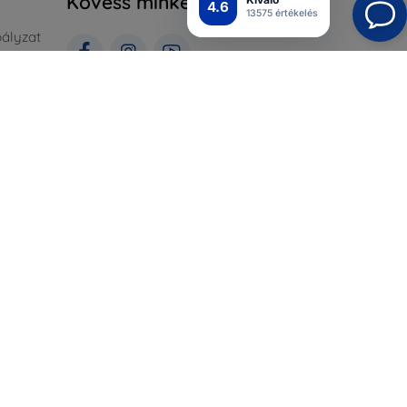
Kövess minket
4.6
13575 értékelés
ályzat
rlás
Top4Mobile.hu
Webáruházaink