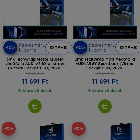
Kedvezmény
Kedvezmény
-10%
-10%
EXTRA10
EXTRA10
kuponnal
kuponnal
3mk TechWrap Matte Cluster
3mk TechWrap Matt Védőfólia
védőfólia AUDI A3 8Y allstreet
AUDI A3 8Y Sportback (Virtual
(Virtual Cockpit Plus) 2020-
Cockpit Plus) 2020-
12 990 Ft
12 990 Ft
11 691 Ft
11 691 Ft
Raktáron 5 darab
Raktáron 5 darab
-10%
-10%