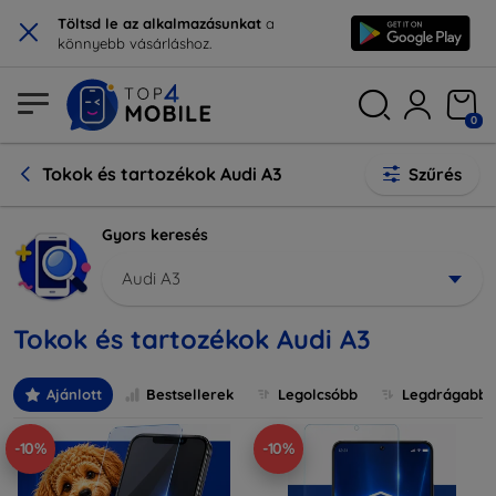
×
Töltsd le az alkalmazásunkat
a
könnyebb vásárláshoz.
0
Tokok és tartozékok Audi A3
Szűrés
Gyors keresés
Audi A3
Tokok és tartozékok Audi A3
Ajánlott
Bestsellerek
Legolcsóbb
Legdrágabb
-10%
-10%