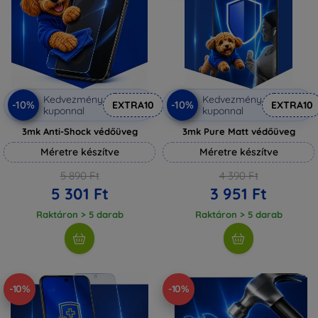
Kedvezmény
Kedvezmény
-10%
-10%
EXTRA10
EXTRA10
kuponnal
kuponnal
3mk Anti-Shock védőüveg
3mk Pure Matt védőüveg
Méretre készítve
Méretre készítve
5 890 Ft
4 390 Ft
5 301 Ft
3 951 Ft
Raktáron > 5 darab
Raktáron > 5 darab
-10%
-10%