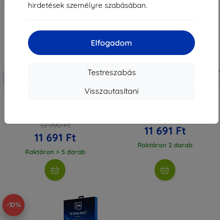
hirdetések személyre szabásában.
Elfogadom
Testreszabás
Kedvezmény
Kedvezmény
-10%
-10%
EXTRA10
EXTRA10
kuponnal
kuponnal
Visszautasítani
3mk TechWrap Matt Központi
3mk TechWrap Matte Központi
Kijelző Védőfólia AUDI A3 8Y
kijelző matt védőfólia AUDI A3 8Y
Sportback (Virtual Cockpit Plus)
Limousine (Virtual Cockpit) 2020-
2020-
12 990 Ft
12 990 Ft
11 691 Ft
11 691 Ft
Raktáron 2 darab
Raktáron > 5 darab
-10%