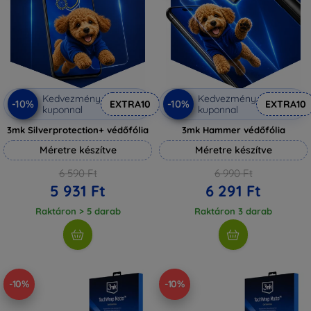
Kedvezmény
Kedvezmény
-10%
-10%
EXTRA10
EXTRA10
kuponnal
kuponnal
3mk Silverprotection+ védőfólia
3mk Hammer védőfólia
Méretre készítve
Méretre készítve
6 590 Ft
6 990 Ft
5 931 Ft
6 291 Ft
Raktáron > 5 darab
Raktáron 3 darab
-10%
-10%