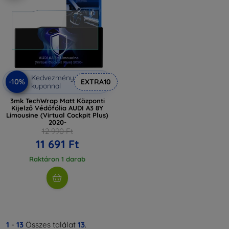
Kedvezmény
-10%
EXTRA10
kuponnal
3mk TechWrap Matt Központi
Kijelző Védőfólia AUDI A3 8Y
Limousine (Virtual Cockpit Plus)
2020-
12 990 Ft
11 691 Ft
Raktáron 1 darab
1
-
13
Összes találat
13
.