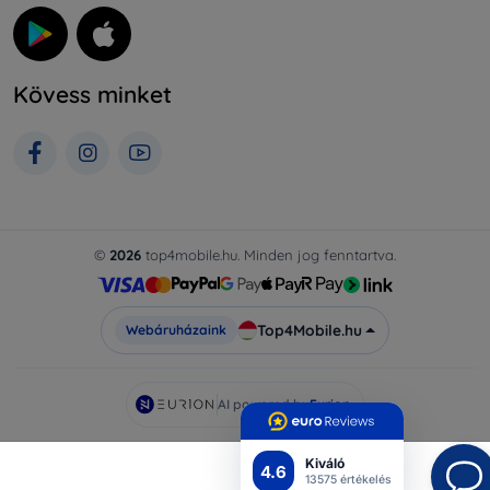
Kövess minket
©
2026
top4mobile.hu. Minden jog fenntartva.
Top4Mobile.hu
Webáruházaink
AI powered by
Eurion
Kiváló
4.6
13575 értékelés