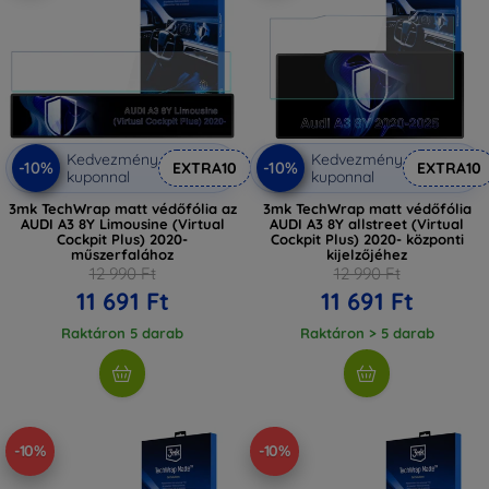
Kedvezmény
Kedvezmény
-10%
-10%
EXTRA10
EXTRA10
kuponnal
kuponnal
3mk TechWrap matt védőfólia az
3mk TechWrap matt védőfólia
AUDI A3 8Y Limousine (Virtual
AUDI A3 8Y allstreet (Virtual
Cockpit Plus) 2020-
Cockpit Plus) 2020- központi
műszerfalához
kijelzőjéhez
12 990 Ft
12 990 Ft
11 691 Ft
11 691 Ft
Raktáron 5 darab
Raktáron > 5 darab
-10%
-10%