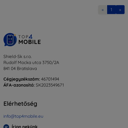
«
1
»
Shield-Sk s.r.o.
Rudolf Mocka utca 3750/2A
841 04 Bratislava
Cégjegyzékszám:
46701494
ÁFA-azonosító:
SK2023549671
Elérhetőség
info@top4mobile.eu
Írjon nekünk