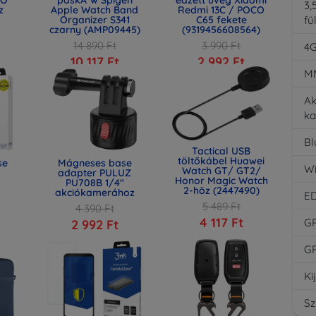
3,
z
Apple Watch Band
Redmi 13C / POCO
Organizer S341
C65 fekete
fü
czarny (AMP09445)
(9319456608564)
14 890 Ft
3 990 Ft
4
10 117 Ft
2 992 Ft
M
Ak
ka
Bl
Tactical USB
töltőkábel Huawei
se
Mágneses base
Wi
Watch GT/ GT2/
adapter PULUZ
Honor Magic Watch
PU708B 1/4"
2-höz (2447490)
akciókamerához
E
5 489 Ft
4 390 Ft
4 117 Ft
G
2 992 Ft
G
Ki
Sz