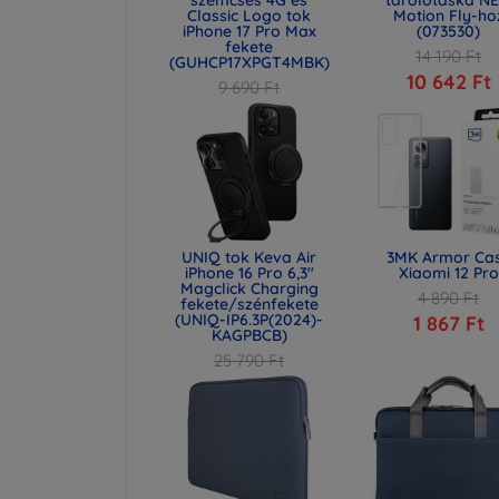
Classic Logo tok
Motion Fly-ho
iPhone 17 Pro Max
(073530)
fekete
14 190 Ft
(GUHCP17XPGT4MBK)
10 642 Ft
9 690 Ft
7 267 Ft
UNIQ tok Keva Air
3MK Armor Ca
iPhone 16 Pro 6,3"
Xiaomi 12 Pro
Magclick Charging
4 890 Ft
fekete/szénfekete
(UNIQ-IP6.3P(2024)-
1 867 Ft
KAGPBCB)
25 790 Ft
19 342 Ft