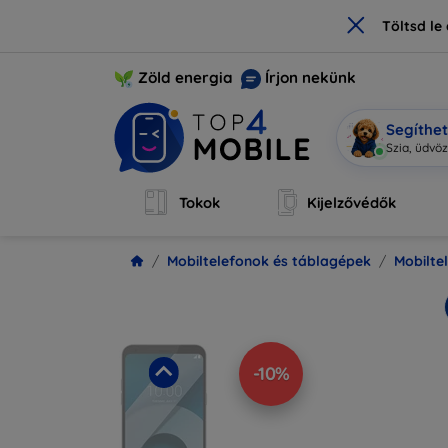
×
Töltsd l
Zöld energia
Írjon nekünk
Segíthe
Mobi vagy
Tokok
Kijelzővédők
Mobiltelefonok és táblagépek
Mobilte
-10%