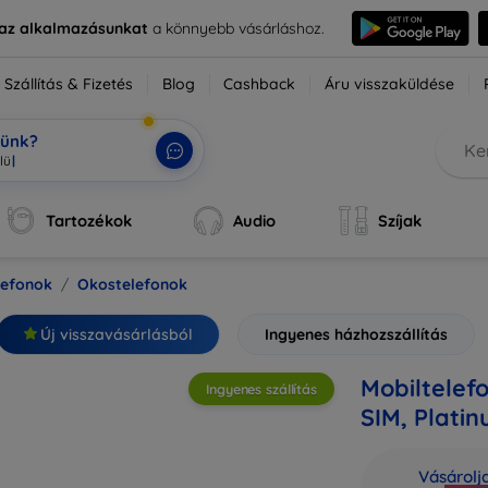
e az alkalmazásunkat
a könnyebb vásárláshoz.
Szállítás & Fizetés
Blog
Cashback
Áru visszaküldése
tünk?
ok
|
Tartozékok
Audio
Szíjak
lefonok
Okostelefonok
Új visszavásárlásból
Ingyenes házhozszállítás
Mobiltelef
Ingyenes szállítás
SIM, Plati
Vásárolj