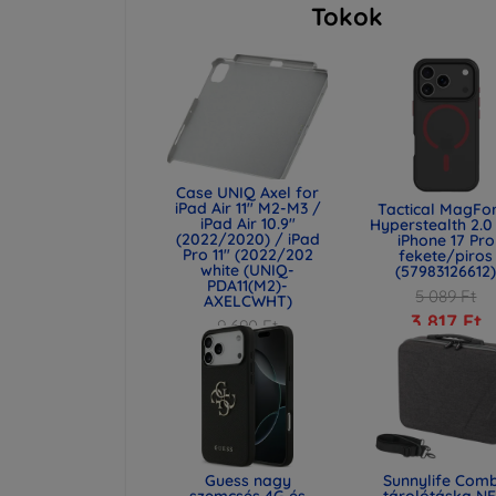
Tokok
Case UNIQ Axel for
iPad Air 11" M2-M3 /
Tactical MagFo
iPad Air 10.9"
Hyperstealth 2.0
(2022/2020) / iPad
iPhone 17 Pro
Pro 11" (2022/202
fekete/piros
white (UNIQ-
(57983126612
PDA11(M2)-
5 089 Ft
AXELCWHT)
3 817 Ft
9 690 Ft
7 267 Ft
Guess nagy
Sunnylife Com
szemcsés 4G és
tárolótáska N