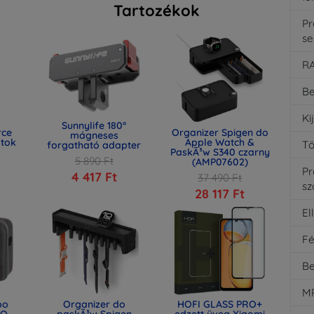
Tartozékok
Pr
se
R
Be
Ki
Sunnylife 180°
rce
Organizer Spigen do
mágneses
 tok
Apple Watch &
T
forgatható adapter
PaskÃ³w S340 czarny
5 890 Ft
(AMP07602)
P
)
4 417 Ft
37 490 Ft
s
28 117 Ft
El
F
Be
MP
bo
Organizer do
HOFI GLASS PRO+
EO
paskÃ³w Spigen
edzett üveg Xiaomi