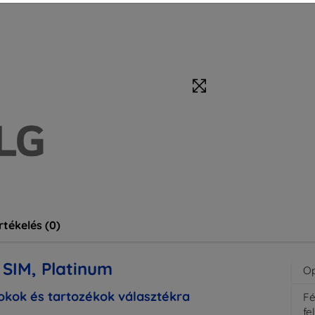
rtékelés (0)
SIM, Platinum
Op
kok és tartozékok választékra
F
fe