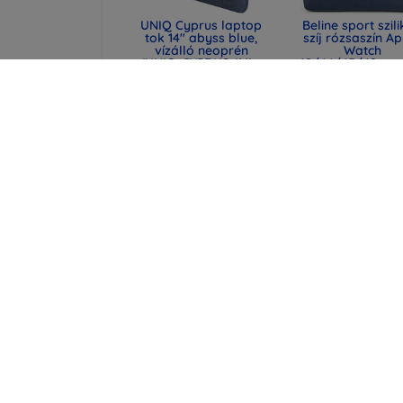
UNIQ Cyprus laptop
Beline sport szil
tok 14" abyss blue,
szíj rózsaszín A
vízálló neoprén
Watch
(UNIQ-CYPRUS (14) -
42/44/45/49mm
ABSBLUE)
(590442291990
11 190 Ft
18 289 Ft
8 392 Ft
13 717 Ft
UNIQ laptop tok
Tok Beline Cand
Cyprus 16" marl gray,
Q6 M700n feke
vízálló neoprén
2 890 Ft
(UNIQ-CYPRUS (16) -
MALGRY)
2 167 Ft
12 990 Ft
9 742 Ft
Minden