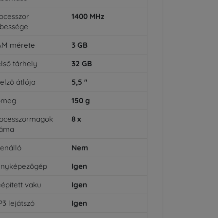
ocesszor
1400
MHz
bessége
AM mérete
3
GB
lső tárhely
32
GB
jelző átlója
5,5
"
ömeg
150
g
rocesszormagok
8
x
záma
lenálló
Nem
ényképezőgép
Igen
épített vaku
Igen
3 lejátszó
Igen