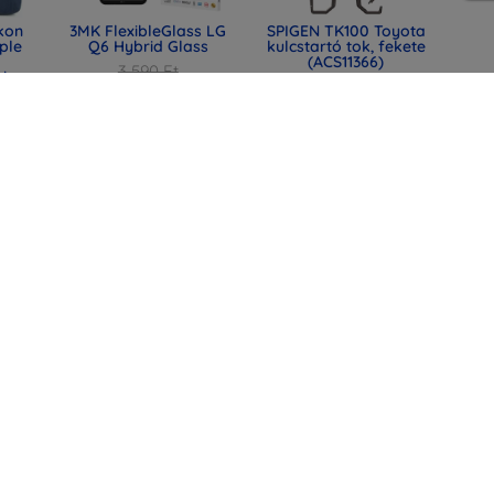
ikon
3MK FlexibleGlass LG
SPIGEN TK100 Toyota
pple
Q6 Hybrid Glass
kulcstartó tok, fekete
(ACS11366)
3 590 Ft
-hez
11 889 Ft
0)
2 692 Ft
8 917 Ft
y LG
SPIGEN EB6010CC
SPIGEN EB6015CC
te
Essential Type-C
Essential USB-C
kábel 60W 100 cm
kábel 60W 150 cm
rózsaszín (ACA10414)
fehér (ACA10416)
4 390 Ft
4 390 Ft
3 292 Ft
3 292 Ft
Minden