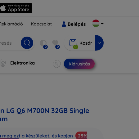
Reklamáció
Kapcsolat
Belépés
Kosár
0
0
0
Elektronika
Kiárusítás
on LG Q6 M700N 32GB Single
num
a meg ezt a készüléket, és kapjon
25%