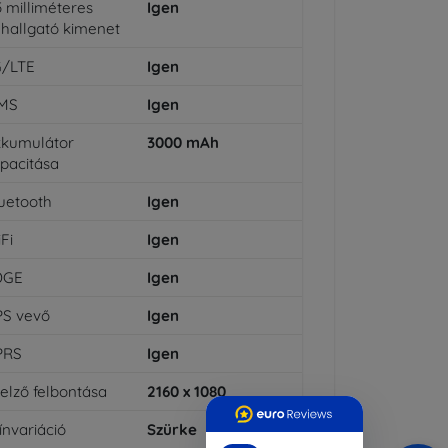
5 milliméteres
Igen
lhallgató kimenet
G/LTE
Igen
MS
Igen
kumulátor
3000
mAh
pacitása
uetooth
Igen
Fi
Igen
DGE
Igen
PS vevő
Igen
PRS
Igen
jelző felbontása
2160 x 1080
ínvariáció
Szürke