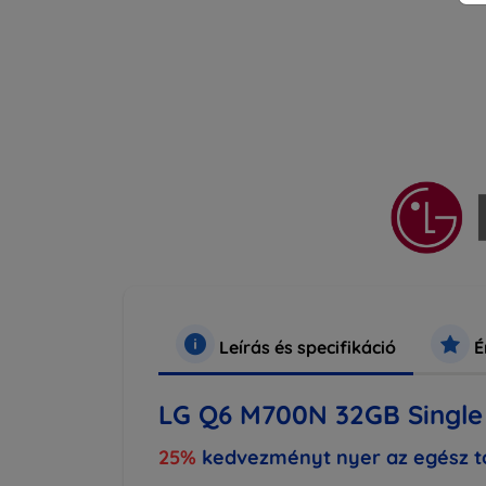
Leírás és specifikáció
É
LG Q6 M700N 32GB Single 
25%
kedvezményt nyer az egész to