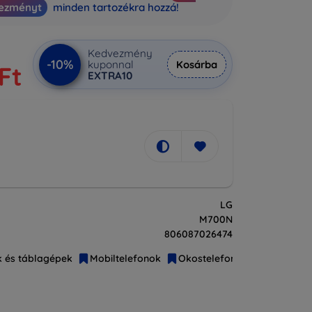
ezményt
minden tartozékra hozzá!
Kedvezmény
-10%
kuponnal
Kosárba
Ft
EXTRA10
LG
M700N
806087026474
k és táblagépek
Mobiltelefonok
Okostelefonok