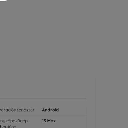
erációs rendszer
Android
ényképezőgép
13
Mpx
lbontása