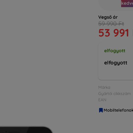
kedv
Vegső ár
59 990 Ft
53 991 
elfogyott
elfogyott
Márka
Gyártói cikkszám
EAN
Mobiltelefono