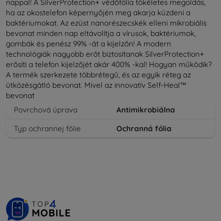
nappal! A SilverProtection+ védőfólia tökéletes megoldás,
ha az okostelefon képernyőjén meg akarja küzdeni a
baktériumokat. Az ezüst nanorészecskék elleni mikrobiális
bevonat minden nap eltávolítja a vírusok, baktériumok,
gombák és penész 99% -át a kijelzőn! A modern
technológiák nagyobb erőt biztosítanak SilverProtection+
erősíti a telefon kijelzőjét akár 400% -kal! Hogyan működik?
A termék szerkezete többrétegű, és az egyik réteg az
ütközésgátló bevonat. Mivel az innovatív Self-Heal™
bevonat
Povrchová úprava
Antimikrobiálna
Typ ochrannej fólie
Ochranná fólia