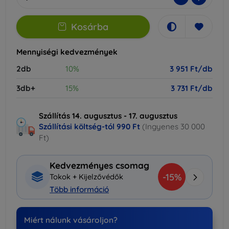
Kosárba
Mennyiségi kedvezmények
2db
10%
3 951 Ft/db
3db+
15%
3 731 Ft/db
Szállítás 14. augusztus - 17. augusztus
Szállítási költség-tól
990 Ft
(Ingyenes 30 000
Ft)
Kedvezményes csomag
-15%
Tokok + Kijelzővédők
Több információ
Miért nálunk vásároljon?