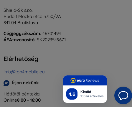
Shield-Sk s.r.o.
Rudolf Mocka utca 3750/2A
841 04 Bratislava
Cégjegyzékszám:
46701494
ÁFA-azonosító:
SK2023549671
Elérhetőség
info@top4mobile.eu
Írjon nekünk
Kiváló
Hétfőtől péntekig:
4.6
13574 értékelés
Online
8:00 - 16:00
Szombat és vasárnap:
Offline