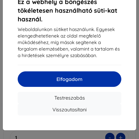
Ez a webhely a böngészés
tökéletesen használható süti-kat
használ.
3MK Samsung Galaxy S10e - 3mk
1x
Weboldalunkon sütiket használunk. Egyesek
SilverProtection+
elengedhetetlenek az oldal megfelelő
(5903108302661)
működéséhez, míg mások segítenek a
Alkalmas:
Samsung Galaxy S10e
forgalom elemzésében, valamint a tartalom és
a hirdetések személyre szabásában.
Leírás és specifikáció
4 390 Ft
3 951 Ft
Elfogadom
Ár ÁFA nelkül
3 111 Ft
Testreszabás
-10%
Kedvezmény kuponnal
EXTRA10
Kosárba
Visszautasítani
Raktáron 4 darab
-
+