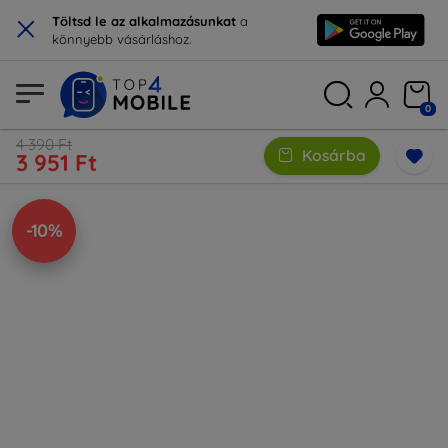
×
Töltsd le az alkalmazásunkat
a
könnyebb vásárláshoz.
0
4 390 Ft
Kosárba
3 951 Ft
-10%