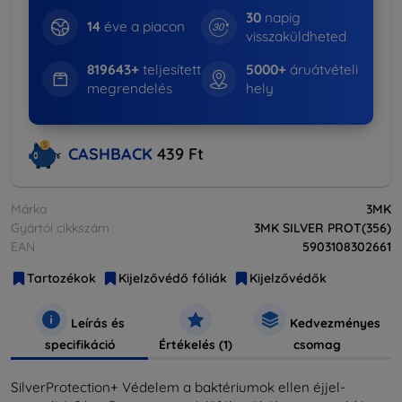
30
napig
14
éve a piacon
visszaküldheted
819643+
teljesített
5000+
áruátvételi
megrendelés
hely
CASHBACK
439 Ft
Márka
3MK
Gyártói cikkszám
3MK SILVER PROT(356)
EAN
5903108302661
Tartozékok
Kijelzővédő fóliák
Kijelzővédők
Leírás és
Kedvezményes
specifikáció
Értékelés (1)
csomag
SilverProtection+ Védelem a baktériumok ellen éjjel-