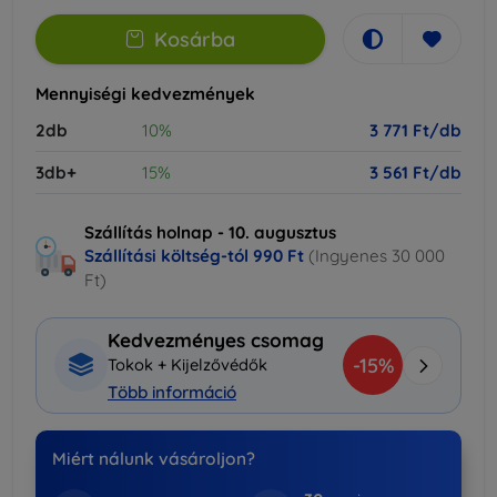
Kosárba
Mennyiségi kedvezmények
2db
10%
3 771 Ft/db
3db+
15%
3 561 Ft/db
Szállítás holnap - 10. augusztus
Szállítási költség-tól
990 Ft
(Ingyenes 30 000
Ft)
Kedvezményes csomag
-15%
Tokok + Kijelzővédők
Több információ
Miért nálunk vásároljon?