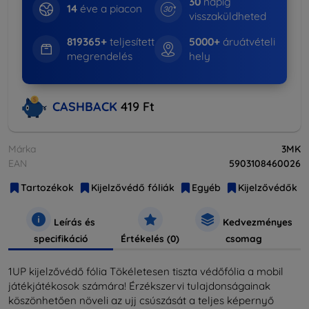
30
napig
14
éve a piacon
visszaküldheted
819365+
teljesített
5000+
áruátvételi
megrendelés
hely
CASHBACK
419 Ft
Márka
3MK
EAN
5903108460026
Tartozékok
Kijelzővédő fóliák
Egyéb
Kijelzővédők
Leírás és
Kedvezményes
specifikáció
Értékelés (0)
csomag
1UP kijelzővédő fólia Tökéletesen tiszta védőfólia a mobil
játékjátékosok számára! Érzékszervi tulajdonságainak
köszönhetően növeli az ujj csúszását a teljes képernyő