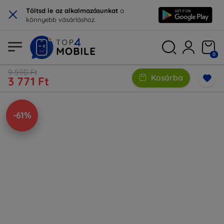
×
Töltsd le az alkalmazásunkat
a
könnyebb vásárláshoz.
0
9 590 Ft
Kosárba
3 771 Ft
-61%