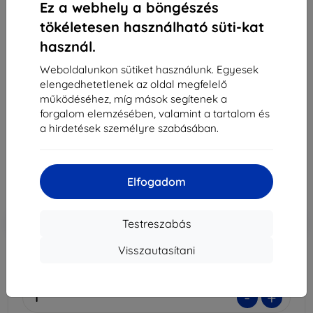
Ez a webhely a böngészés
tökéletesen használható süti-kat
használ.
3MK Folia 1UP Nintendo Switch Lite 2019
gamingfólia, 3 db
Weboldalunkon sütiket használunk. Egyesek
elengedhetetlenek az oldal megfelelő
Alkalmas:
Nintendo Switch Lite
működéséhez, míg mások segítenek a
forgalom elemzésében, valamint a tartalom és
Leírás és specifikáció
a hirdetések személyre szabásában.
9 590 Ft
3 771 Ft
Elfogadom
Ár ÁFA nelkül
2 969 Ft
-10%
Kedvezmény kuponnal
EXTRA10
Kosárba
Testreszabás
Visszautasítani
Raktáron 2 darab
-
+