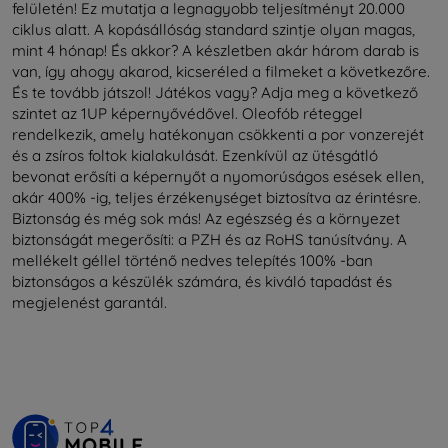
felületén! Ez mutatja a legnagyobb teljesítményt 20.000
ciklus alatt. A kopásállóság standard szintje olyan magas,
mint 4 hónap! És akkor? A készletben akár három darab is
van, így ahogy akarod, kicseréled a filmeket a következőre.
És te tovább játszol! Játékos vagy? Adja meg a következő
szintet az 1UP képernyővédővel. Oleofób réteggel
rendelkezik, amely hatékonyan csökkenti a por vonzerejét
és a zsíros foltok kialakulását. Ezenkívül az ütésgátló
bevonat erősíti a képernyőt a nyomorúságos esések ellen,
akár 400% -ig, teljes érzékenységet biztosítva az érintésre.
Biztonság és még sok más! Az egészség és a környezet
biztonságát megerősíti: a PZH és az RoHS tanúsítvány. A
mellékelt géllel történő nedves telepítés 100% -ban
biztonságos a készülék számára, és kiváló tapadást és
megjelenést garantál.