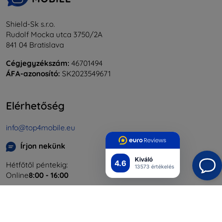
Shield-Sk s.r.o.
Rudolf Mocka utca 3750/2A
841 04 Bratislava
Cégjegyzékszám:
46701494
ÁFA-azonosító:
SK2023549671
Elérhetőség
info@top4mobile.eu
Írjon nekünk
Kiváló
4.6
Hétfőtől péntekig:
13573 értékelés
Online
8:00 - 16:00
Szombat és vasárnap:
Offline