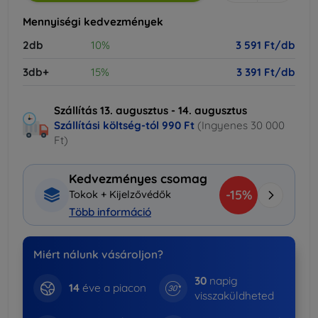
Mennyiségi kedvezmények
2db
10%
3 591 Ft/db
3db+
15%
3 391 Ft/db
Szállítás 13. augusztus - 14. augusztus
Szállítási költség-tól
990 Ft
(Ingyenes 30 000
Ft)
Kedvezményes csomag
-15%
Tokok + Kijelzővédők
Több információ
Miért nálunk vásároljon?
30
napig
14
éve a piacon
visszaküldheted