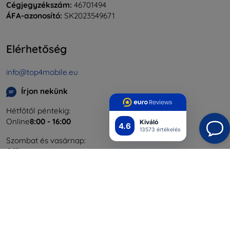
Cégjegyzékszám:
46701494
ÁFA-azonosító:
SK2023549671
Elérhetőség
info@top4mobile.eu
Írjon nekünk
Hétfőtől péntekig:
Online
8:00 - 16:00
Kiváló
4.6
13573 értékelés
Szombat és vasárnap:
Offline
Bevásárlás
Szállítás & Fizetés
Blog