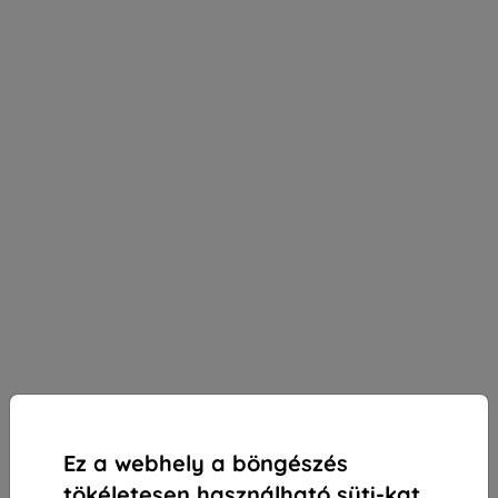
Ez a webhely a böngészés
tökéletesen használható süti-kat