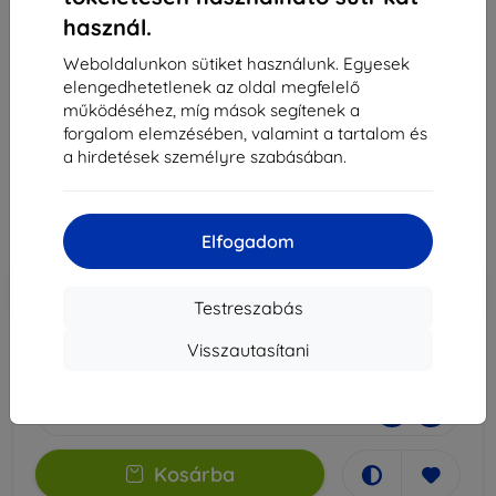
használ.
3MK Folia ARC+ Realme 9 Pro+ teljes kijelzős fólia
Weboldalunkon sütiket használunk. Egyesek
elengedhetetlenek az oldal megfelelő
Alkalmas:
Realme 9 PRO+
működéséhez, míg mások segítenek a
Leírás és specifikáció
forgalom elemzésében, valamint a tartalom és
a hirdetések személyre szabásában.
3 990 Ft
3 591 Ft
Ár ÁFA nelkül
2 827 Ft
Elfogadom
-10%
Kedvezmény kuponnal
EXTRA10
Kosárba
Testreszabás
Visszautasítani
Raktáron > 5 darab
-
+
Kosárba