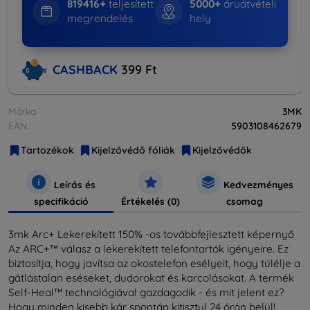
819416+
teljesített
5000+
áruátvételi
megrendelés
hely
CASHBACK
399 Ft
Márka
3MK
EAN
5903108462679
Tartozékok
Kijelzővédő fóliák
Kijelzővédők
Leírás és
Kedvezményes
specifikáció
Értékelés (0)
csomag
3mk Arc+ Lekerekített 150% -os továbbfejlesztett képernyő
Az ARC+™ válasz a lekerekített telefontartók igényeire. Ez
biztosítja, hogy javítsa az okostelefon esélyeit, hogy túlélje a
gátlástalan eséseket, dudorokat és karcolásokat. A termék
Self-Heal™ technológiával gazdagodik - és mit jelent ez?
Hogy minden kisebb kár spontán kitisztul 24 órán belül!