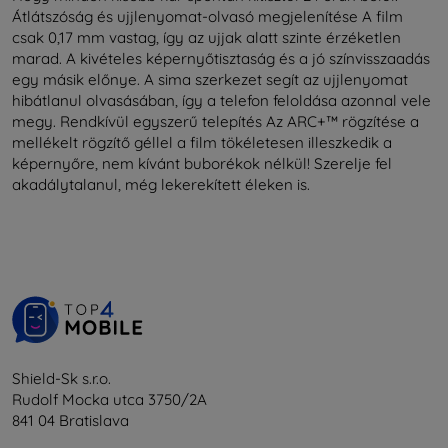
Átlátszóság és ujjlenyomat-olvasó megjelenítése A film
csak 0,17 mm vastag, így az ujjak alatt szinte érzéketlen
marad. A kivételes képernyőtisztaság és a jó színvisszaadás
egy másik előnye. A sima szerkezet segít az ujjlenyomat
hibátlanul olvasásában, így a telefon feloldása azonnal vele
megy. Rendkívül egyszerű telepítés Az ARC+™ rögzítése a
mellékelt rögzítő géllel a film tökéletesen illeszkedik a
képernyőre, nem kívánt buborékok nélkül! Szerelje fel
akadálytalanul, még lekerekített éleken is.
Shield-Sk s.r.o.
Rudolf Mocka utca 3750/2A
841 04 Bratislava