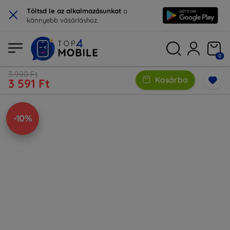
×
Töltsd le az alkalmazásunkat
a
könnyebb vásárláshoz.
0
3 990 Ft
Kosárba
3 591 Ft
-10%