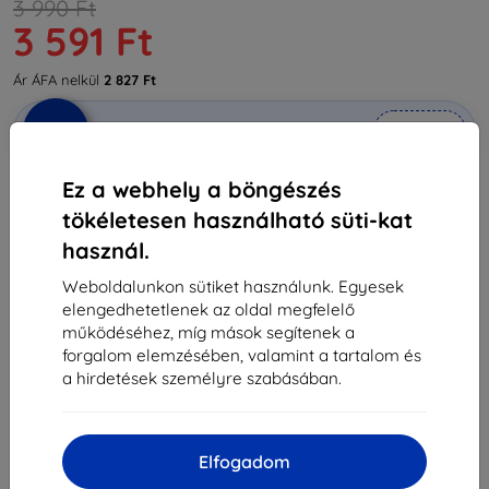
3 990 Ft
3 591 Ft
Ár ÁFA nelkül
2 827 Ft
-10%
Kedvezmény kuponnal
EXTRA10
Kosárba
Ez a webhely a böngészés
Külső raktáron > 5 db
tökéletesen használható süti-kat
-
+
használ.
Weboldalunkon sütiket használunk. Egyesek
elengedhetetlenek az oldal megfelelő
Kosárba
működéséhez, míg mások segítenek a
forgalom elemzésében, valamint a tartalom és
Mennyiségi kedvezmények
a hirdetések személyre szabásában.
2db
10%
3 591 Ft/db
3db+
15%
3 391 Ft/db
Elfogadom