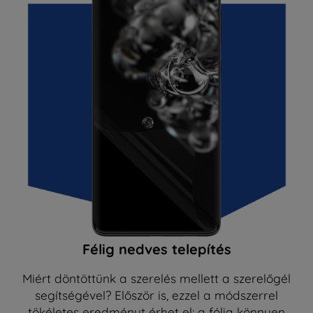
Félig nedves telepítés
Miért döntöttünk a szerelés mellett a szerelőgél
segítségével? Először is, ezzel a módszerrel
tökéletes eredményt érhet el: a fólia könnyen