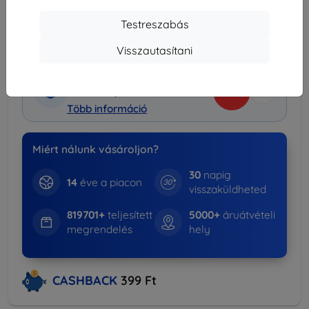
Szállítás 18. augusztus - 19. augusztus
Testreszabás
Szállítási költség-tól
990 Ft
(Ingyenes 30 000
Ft)
Visszautasítani
Kedvezményes csomag
-15%
Tokok + Kijelzővédők
Több információ
Miért nálunk vásároljon?
30
napig
14
éve a piacon
visszaküldheted
819701+
teljesített
5000+
áruátvételi
megrendelés
hely
CASHBACK
399 Ft