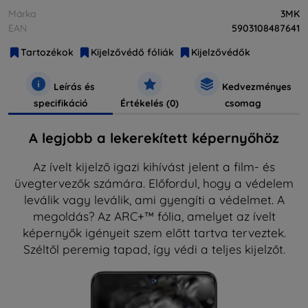
Márka
3MK
EAN
5903108487641
Tartozékok
Kijelzővédő fóliák
Kijelzővédők
Leírás és
Kedvezményes
specifikáció
Értékelés (0)
csomag
A legjobb a lekerekített képernyőhöz
Az ívelt kijelző igazi kihívást jelent a film- és
üvegtervezők számára. Előfordul, hogy a védelem
leválik vagy leválik, ami gyengíti a védelmet. A
megoldás? Az ARC+™ fólia, amelyet az ívelt
képernyők igényeit szem előtt tartva terveztek.
Széltől peremig tapad, így védi a teljes kijelzőt.