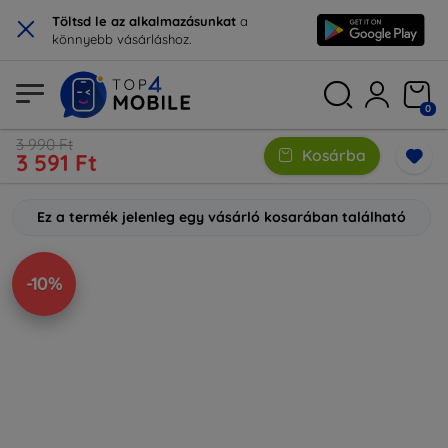
×
Töltsd le az alkalmazásunkat
a
könnyebb vásárláshoz.
0
3 990 Ft
Kosárba
3 591 Ft
Ez a termék jelenleg egy vásárló kosarában található
-10%