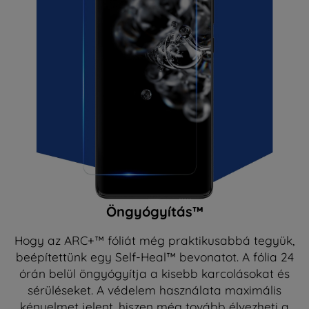
Öngyógyítás™
Hogy az ARC+™ fóliát még praktikusabbá tegyük,
beépítettünk egy Self-Heal™ bevonatot. A fólia 24
órán belül öngyógyítja a kisebb karcolásokat és
sérüléseket. A védelem használata maximális
kényelmet jelent, hiszen még tovább élvezheti a