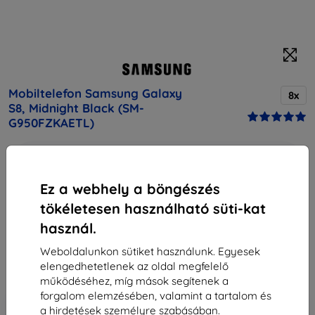
Mobiltelefon Samsung Galaxy
8x
S8, Midnight Black (SM-
G950FZKAETL)
Vásárolja meg ezt a készüléket, és kapjon
25%
kedvezményt
minden tartozékra hozzá!
Ez a webhely a böngészés
Leírás és specifikáció
tökéletesen használható süti-kat
használ.
Vegső ár
125 290 Ft
Weboldalunkon sütiket használunk. Egyesek
112 761 Ft
elengedhetetlenek az oldal megfelelő
működéséhez, míg mások segítenek a
forgalom elemzésében, valamint a tartalom és
-10%
Kedvezmény kuponnal
EXTRA10
Kosárba
a hirdetések személyre szabásában.