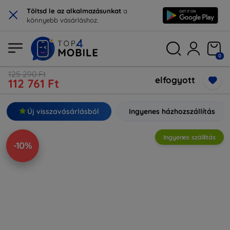
×
Töltsd le az alkalmazásunkat
a
könnyebb vásárláshoz.
0
125 290 Ft
elfogyott
112 761 Ft
Új visszavásárlásból
Ingyenes házhozszállítás
Ingyenes szállítás
-10%