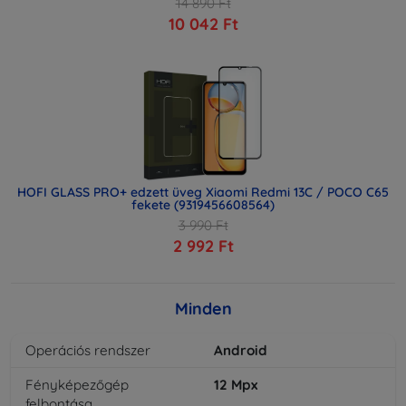
14 890 Ft
10 042 Ft
HOFI GLASS PRO+ edzett üveg Xiaomi Redmi 13C / POCO C65
fekete (9319456608564)
3 990 Ft
2 992 Ft
Minden
Operációs rendszer
Android
Fényképezőgép
12
Mpx
felbontása