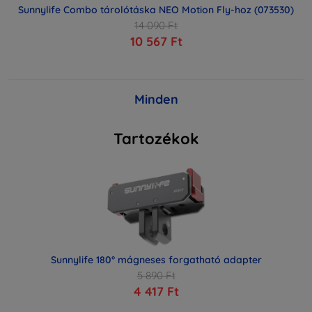
Sunnylife Combo tárolótáska NEO Motion Fly-hoz (073530)
14 090 Ft
10 567 Ft
Minden
Tartozékok
Sunnylife 180° mágneses forgatható adapter
5 890 Ft
4 417 Ft