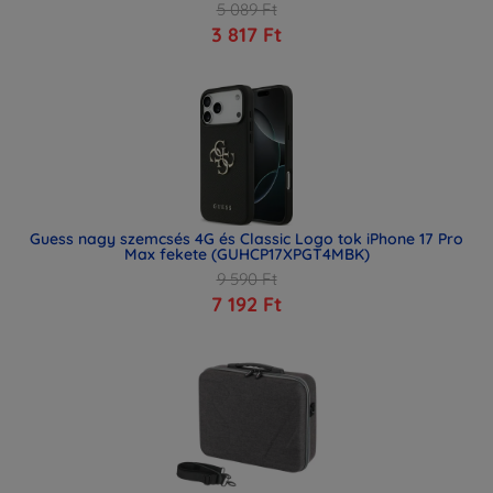
5 089 Ft
3 817 Ft
Guess nagy szemcsés 4G és Classic Logo tok iPhone 17 Pro
Max fekete (GUHCP17XPGT4MBK)
9 590 Ft
7 192 Ft