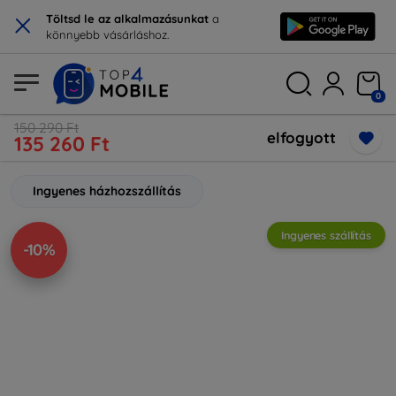
×
Töltsd le az alkalmazásunkat
a
könnyebb vásárláshoz.
0
150 290 Ft
elfogyott
135 260 Ft
Ingyenes házhozszállítás
Ingyenes szállítás
-10%