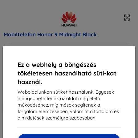
Mobiltelefon Honor 9 Midnight Black
Vásárolja meg ezt a készüléket, és kapjon
25%
kedvezményt
minden tartozékra hozzá!
Ez a webhely a böngészés
150 290 Ft
tökéletesen használható süti-kat
135 260 Ft
használ.
Weboldalunkon sütiket használunk. Egyesek
Ár ÁFA nelkül
106 504 Ft
elengedhetetlenek az oldal megfelelő
működéséhez, míg mások segítenek a
-10%
Kedvezmény kuponnal
EXTRA10
Kosárba
forgalom elemzésében, valamint a tartalom és
a hirdetések személyre szabásában.
elfogyott