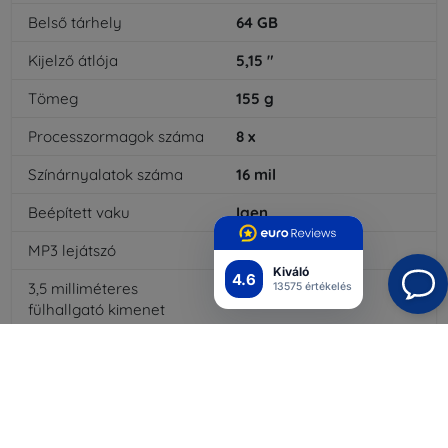
Belső tárhely
64
GB
Kijelző átlója
5,15
"
Tömeg
155
g
Processzormagok száma
8
x
Színárnyalatok száma
16
mil
Beépített vaku
Igen
MP3 lejátszó
Igen
Kiváló
4.6
3,5 milliméteres
Igen
13575 értékelés
fülhallgató kimenet
NFC
Igen
Akkumulátor kapacitása
3200
mAh
Bluetooth
Igen