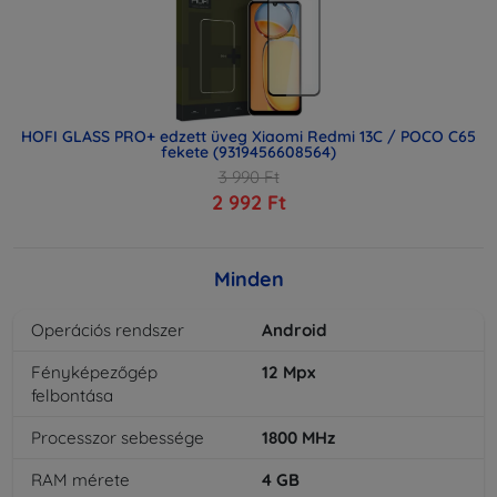
HOFI GLASS PRO+ edzett üveg Xiaomi Redmi 13C / POCO C65
fekete (9319456608564)
3 990 Ft
2 992 Ft
Minden
Operációs rendszer
Android
Fényképezőgép
12
Mpx
felbontása
Processzor sebessége
1800
MHz
RAM mérete
4
GB