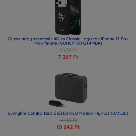
Guess nagy szemcsés 4G és Classic Logo tok iPhone 17 Pro
Max fekete (GUHCP17XPGT4MBK)
9 690 Ft
7 267 Ft
Sunnylife Combo tárolótáska NEO Motion Fly-hoz (073530)
14 190 Ft
10 642 Ft