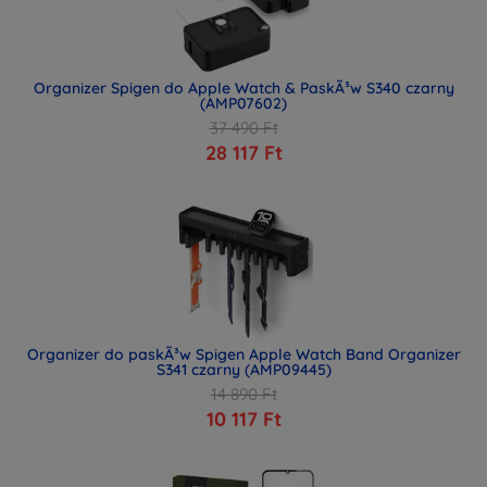
Organizer Spigen do Apple Watch & PaskÃ³w S340 czarny
(AMP07602)
37 490 Ft
28 117 Ft
Organizer do paskÃ³w Spigen Apple Watch Band Organizer
S341 czarny (AMP09445)
14 890 Ft
10 117 Ft