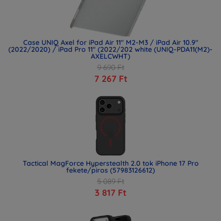
Case UNIQ Axel for iPad Air 11" M2-M3 / iPad Air 10.9"
(2022/2020) / iPad Pro 11" (2022/202 white (UNIQ-PDA11(M2)-
AXELCWHT)
9 690 Ft
7 267 Ft
Tactical MagForce Hyperstealth 2.0 tok iPhone 17 Pro
fekete/piros (57983126612)
5 089 Ft
3 817 Ft