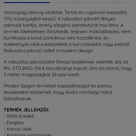
Viszonylag vékony védőtok. Tartós és rugalmas kopásálló
TPU műanyagból készül. A robusztus páncélt fényes
szénszál borítja, amely elegáns széntextúrát hoz létre. A
termék tökéletesen illeszkedik, teljesen működőképes, nem
korlátozza a külső portokhoz való hozzáférést, és
hatékonyan védi a készüléket a karcolásoktól vagy eséstől.
Robusztus páncél csábít a modern design!
A robusztus páncélzatot fitnesz teszteknek vetették alá, és
MIL STD 810G-516.6 tanúsítványt kapott, ami azt jelenti, hogy
2 méter magasságból 26-szor esett.
Minden Spigen terméket kopásállóságot és pontos
illeszkedést tesztelnek, hogy kiváló minőségű tokot
biztosítsanak.
TERMÉK JELLEMZŐI:
- 100% Eredeti
- Elegáns
- Karcsú alak
- Pontosan kidolgozott