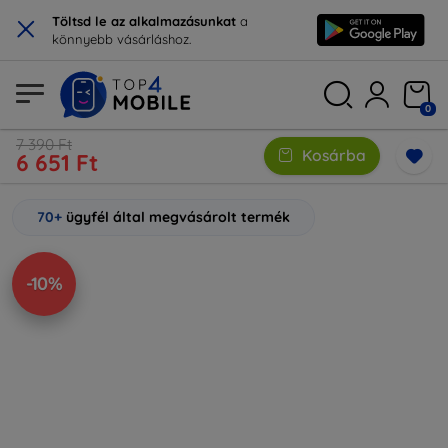
×
Töltsd le az alkalmazásunkat
a
könnyebb vásárláshoz.
0
7 390 Ft
Kosárba
6 651 Ft
70+
ügyfél által megvásárolt termék
-10%