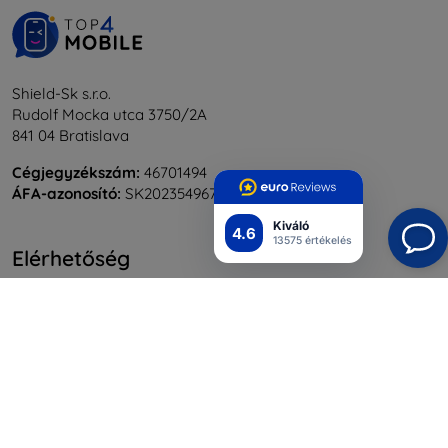
Shield-Sk s.r.o.
Rudolf Mocka utca 3750/2A
841 04 Bratislava
Cégjegyzékszám:
46701494
ÁFA-azonosító:
SK2023549671
Kiváló
4.6
13575 értékelés
Elérhetőség
info@top4mobile.eu
Írjon nekünk
Hétfőtől péntekig:
Online
8:00 - 16:00
Szombat és vasárnap: