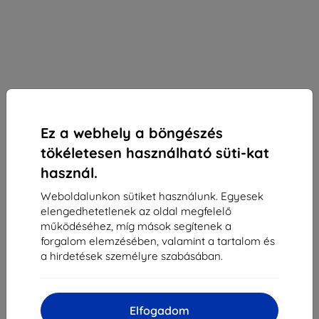
Ez a webhely a böngészés
tökéletesen használható süti-kat
használ.
Spigen Rugged Armor tok fekete - Galaxy S21
Ultra (ACS02349)
Weboldalunkon sütiket használunk. Egyesek
elengedhetetlenek az oldal megfelelő
Alkalmas:
Samsung Galaxy S21 Ultra
működéséhez, míg mások segítenek a
forgalom elemzésében, valamint a tartalom és
Vékony, tartós TPU tok karbon mintával, MIL‑STD minősítés,
a hirdetések személyre szabásában.
pontos illeszkedés, védelem ütés és karc ellen, teljes
hozzáférés a portokhoz.
Leírás és specifikáció
Elfogadom