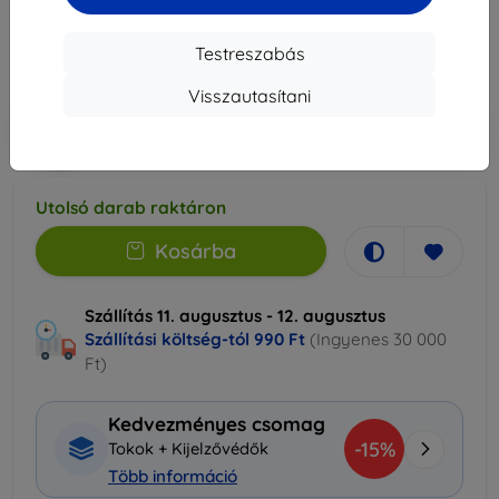
7 390 Ft
6 651 Ft
Testreszabás
Ár ÁFA nelkül
5 237 Ft
Visszautasítani
-10%
Kedvezmény kuponnal
EXTRA10
Kosárba
Utolsó darab raktáron
Kosárba
Szállítás 11. augusztus - 12. augusztus
Szállítási költség-tól
990 Ft
(Ingyenes 30 000
Ft)
Kedvezményes csomag
-15%
Tokok + Kijelzővédők
Több információ