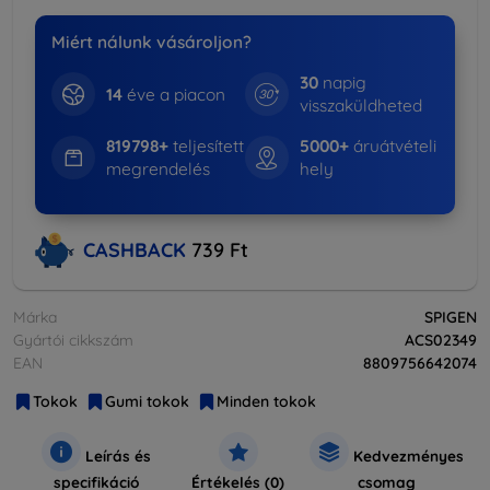
Miért nálunk vásároljon?
30
napig
14
éve a piacon
visszaküldheted
819798+
teljesített
5000+
áruátvételi
megrendelés
hely
CASHBACK
739 Ft
Márka
SPIGEN
Gyártói cikkszám
ACS02349
EAN
8809756642074
Tokok
Gumi tokok
Minden tokok
Leírás és
Kedvezményes
specifikáció
Értékelés (0)
csomag