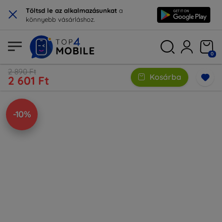
×
Töltsd le az alkalmazásunkat
a
könnyebb vásárláshoz.
0
2 890 Ft
Kosárba
2 601 Ft
-10%