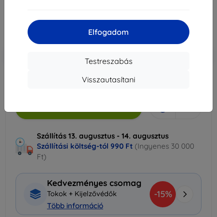
2 601 Ft
Elfogadom
Ár ÁFA nelkül
2 048 Ft
-10%
Kedvezmény kuponnal
EXTRA10
Kosárba
Testreszabás
Visszautasítani
Raktáron > 5 darab
Kosárba
Szállítás 13. augusztus - 14. augusztus
Szállítási költség-tól
990 Ft
(Ingyenes 30 000
Ft)
Kedvezményes csomag
-15%
Tokok + Kijelzővédők
Több információ