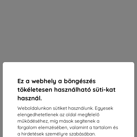
Ez a webhely a böngészés
tökéletesen használható süti-kat
BELINE
használ.
Beline szilikon tok iPhone 11 Pro készülékhez, kék
Weboldalunkon sütiket használunk. Egyesek
elengedhetetlenek az oldal megfelelő
Alkalmas:
Apple iPhone 11 Pro
működéséhez, míg mások segítenek a
Leírás és specifikáció
forgalom elemzésében, valamint a tartalom és
a hirdetések személyre szabásában.
2 890 Ft