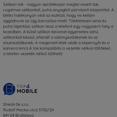
Szilikon tok - nagyon aprólékosan megtervezett tok,
rugalmas szilikonból, puha anyagból párnázott központtal. A
bélés hatékonyan védi az eszközt, hogy ne kelljen
aggódnunk az ügy karcolása miatt. Tökéletesen sima és
puha tapintású szilikon teszi a telefont egy nagyszerű hely a
kezedben. A külső szilikon bevonat egyenletes színű
szilikonból készül, ellenáll a szennyeződésnek és az
elszíneződésnek. A megemelt élek védik a képernyőt és a
kamera lencs A tok kompatibilis a vezeték nélküli töltőkkel,
a telefon vezeték nélkül tölthető
Shield-Sk s.r.o.
Rudolf Mocka utca 3750/2A
841 04 Bratislava