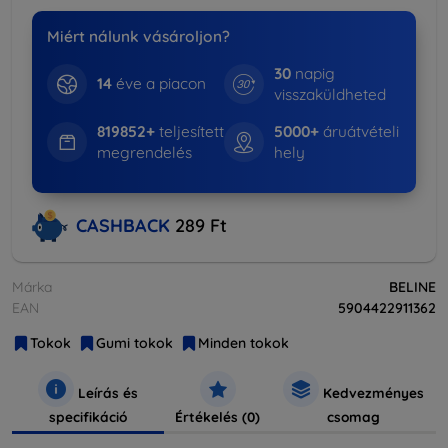
Miért nálunk vásároljon?
30
napig
14
éve a piacon
visszaküldheted
819852+
teljesített
5000+
áruátvételi
megrendelés
hely
CASHBACK
289 Ft
Márka
BELINE
EAN
5904422911362
Tokok
Gumi tokok
Minden tokok
Leírás és
Kedvezményes
specifikáció
Értékelés (0)
csomag