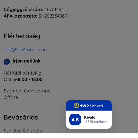
Cégjegyzékszám:
46701494
ÁFA-azonosító:
SK2023549671
Elérhetőség
info@top4mobile.eu
Írjon nekünk
Hétfőtől péntekig:
Online
8:00 - 16:00
Szombat és vasárnap:
Offline
Bevásárlás
Kiváló
4.6
13575 értékelés
Szállítás & Fizetés