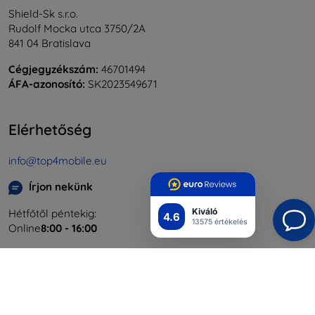
Shield-Sk s.r.o.
Rudolf Mocka utca 3750/2A
841 04 Bratislava
Cégjegyzékszám:
46701494
ÁFA-azonosító:
SK2023549671
Elérhetőség
info@top4mobile.eu
Írjon nekünk
Kiváló
Hétfőtől péntekig:
4.6
13575 értékelés
Online
8:00 - 16:00
Szombat és vasárnap:
Offline
Bevásárlás