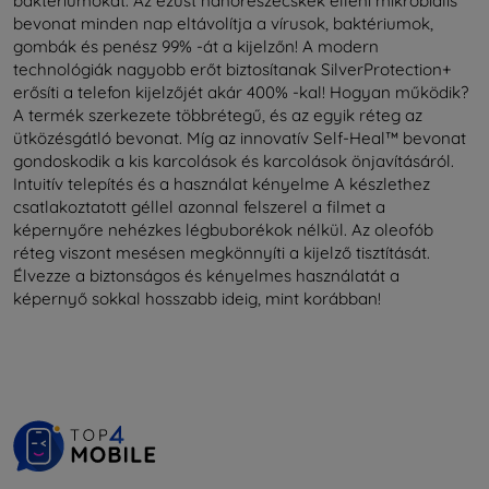
baktériumokat. Az ezüst nanorészecskék elleni mikrobiális
bevonat minden nap eltávolítja a vírusok, baktériumok,
gombák és penész 99% -át a kijelzőn! A modern
technológiák nagyobb erőt biztosítanak SilverProtection+
erősíti a telefon kijelzőjét akár 400% -kal! Hogyan működik?
A termék szerkezete többrétegű, és az egyik réteg az
ütközésgátló bevonat. Míg az innovatív Self-Heal™ bevonat
gondoskodik a kis karcolások és karcolások önjavításáról.
Intuitív telepítés és a használat kényelme A készlethez
csatlakoztatott géllel azonnal felszerel a filmet a
képernyőre nehézkes légbuborékok nélkül. Az oleofób
réteg viszont mesésen megkönnyíti a kijelző tisztítását.
Élvezze a biztonságos és kényelmes használatát a
képernyő sokkal hosszabb ideig, mint korábban!