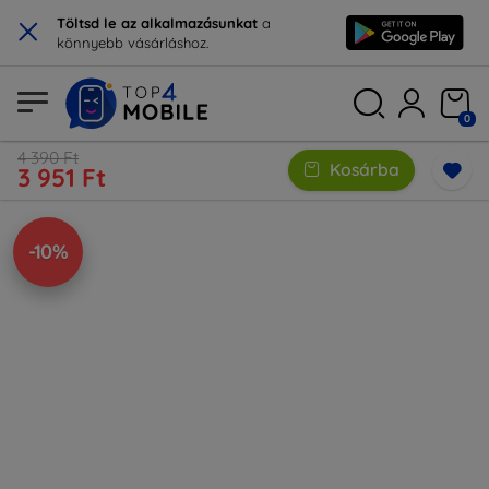
×
Töltsd le az alkalmazásunkat
a
könnyebb vásárláshoz.
0
4 390 Ft
Kosárba
3 951 Ft
-10%