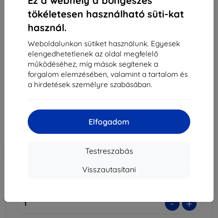
Ez a webhely a böngészés
tökéletesen használható süti-kat
használ.
3MK Silver Protect+ Samsung A326 A32 nedvesen
Weboldalunkon sütiket használunk. Egyesek
felhelyezhető antimikrobiális fólia (5903108344333)
elengedhetetlenek az oldal megfelelő
Alkalmas:
Samsung Galaxy A32
működéséhez, míg mások segítenek a
forgalom elemzésében, valamint a tartalom és
Leírás és specifikáció
a hirdetések személyre szabásában.
4 390 Ft
3 951 Ft
Elfogadom
Ár ÁFA nelkül
3 111 Ft
-10%
Kedvezmény kuponnal
EXTRA10
Kosárba
Testreszabás
Visszautasítani
Külső raktáron > 5 db
-
+