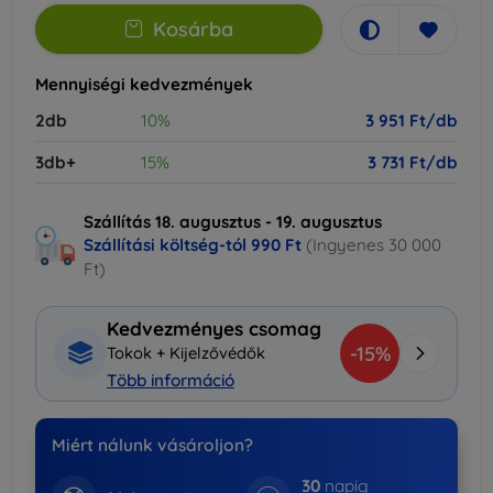
Kosárba
Mennyiségi kedvezmények
2db
10%
3 951 Ft/db
3db+
15%
3 731 Ft/db
Szállítás 18. augusztus - 19. augusztus
Szállítási költség-tól
990 Ft
(Ingyenes 30 000
Ft)
Kedvezményes csomag
-15%
Tokok + Kijelzővédők
Több információ
Miért nálunk vásároljon?
30
napig