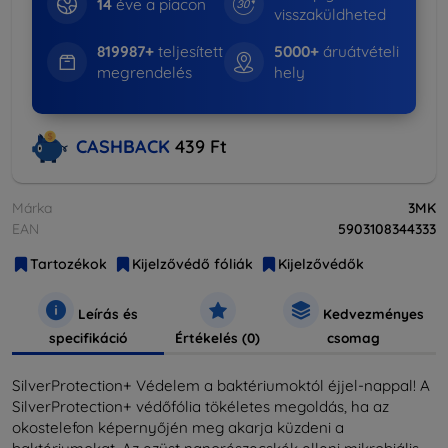
14
éve a piacon
visszaküldheted
819987+
teljesített
5000+
áruátvételi
megrendelés
hely
CASHBACK
439 Ft
Márka
3MK
EAN
5903108344333
Tartozékok
Kijelzővédő fóliák
Kijelzővédők
Leírás és
Kedvezményes
specifikáció
Értékelés (0)
csomag
SilverProtection+ Védelem a baktériumoktól éjjel-nappal! A
SilverProtection+ védőfólia tökéletes megoldás, ha az
okostelefon képernyőjén meg akarja küzdeni a