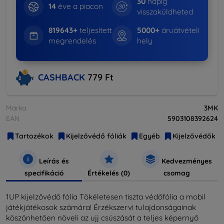
30
napig
14
éve a piacon
visszaküldheted
819643+
teljesített
5000+
áruátvételi
megrendelés
hely
CASHBACK
779 Ft
Márka
3MK
EAN
5903108392624
Tartozékok
Kijelzővédő fóliák
Egyéb
Kijelzővédők
Leírás és
Kedvezményes
specifikáció
Értékelés (0)
csomag
1UP kijelzővédő fólia Tökéletesen tiszta védőfólia a mobil
játékjátékosok számára! Érzékszervi tulajdonságainak
köszönhetően növeli az ujj csúszását a teljes képernyő