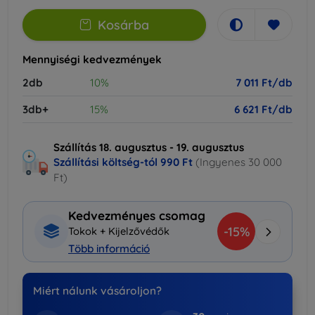
Kosárba
Mennyiségi kedvezmények
2db
10%
7 011 Ft/db
3db+
15%
6 621 Ft/db
Szállítás 18. augusztus - 19. augusztus
Szállítási költség-tól
990 Ft
(Ingyenes 30 000
Ft)
Kedvezményes csomag
-15%
Tokok + Kijelzővédők
Több információ
Miért nálunk vásároljon?