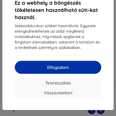
Ez a webhely a böngészés
tökéletesen használható süti-kat
használ.
3MK Foil 1UP Asus Rog Phone 5 5G védőfólia
Gaming, 3 db.
Weboldalunkon sütiket használunk. Egyesek
elengedhetetlenek az oldal megfelelő
Alkalmas:
Asus Rog Phone
működéséhez, míg mások segítenek a
forgalom elemzésében, valamint a tartalom és
Leírás és specifikáció
a hirdetések személyre szabásában.
7 790 Ft
7 011 Ft
Elfogadom
Ár ÁFA nelkül
5 520 Ft
-10%
Kedvezmény kuponnal
EXTRA10
Kosárba
Testreszabás
Visszautasítani
Külső raktáron > 5 db
-
+