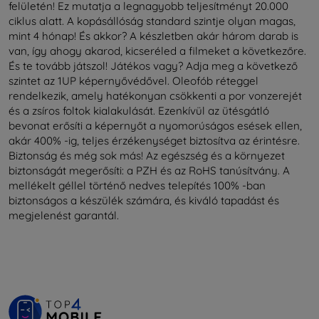
felületén! Ez mutatja a legnagyobb teljesítményt 20.000
ciklus alatt. A kopásállóság standard szintje olyan magas,
mint 4 hónap! És akkor? A készletben akár három darab is
van, így ahogy akarod, kicseréled a filmeket a következőre.
És te tovább játszol! Játékos vagy? Adja meg a következő
szintet az 1UP képernyővédővel. Oleofób réteggel
rendelkezik, amely hatékonyan csökkenti a por vonzerejét
és a zsíros foltok kialakulását. Ezenkívül az ütésgátló
bevonat erősíti a képernyőt a nyomorúságos esések ellen,
akár 400% -ig, teljes érzékenységet biztosítva az érintésre.
Biztonság és még sok más! Az egészség és a környezet
biztonságát megerősíti: a PZH és az RoHS tanúsítvány. A
mellékelt géllel történő nedves telepítés 100% -ban
biztonságos a készülék számára, és kiváló tapadást és
megjelenést garantál.