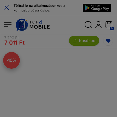
×
Töltsd le az alkalmazásunkat
a
könnyebb vásárláshoz.
0
7 790 Ft
Kosárba
7 011 Ft
-10%