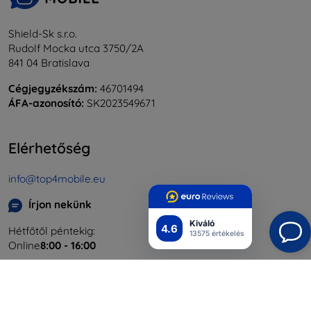
Shield-Sk s.r.o.
Rudolf Mocka utca 3750/2A
841 04 Bratislava
Cégjegyzékszám:
46701494
ÁFA-azonosító:
SK2023549671
Elérhetőség
info@top4mobile.eu
Írjon nekünk
Kiváló
4.6
Hétfőtől péntekig:
13575 értékelés
Online
8:00 - 16:00
Szombat és vasárnap:
Offline