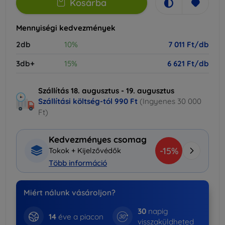
Kosárba
Mennyiségi kedvezmények
2db
10%
7 011 Ft/db
3db+
15%
6 621 Ft/db
Szállítás 18. augusztus - 19. augusztus
Szállítási költség-tól
990 Ft
(Ingyenes 30 000
Ft)
Kedvezményes csomag
-15%
Tokok + Kijelzővédők
Több információ
Miért nálunk vásároljon?
30
napig
14
éve a piacon
visszaküldheted