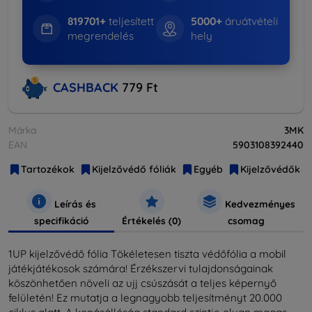
819701+
teljesített
5000+
áruátvételi
megrendelés
hely
CASHBACK
779 Ft
Márka
3MK
EAN
5903108392440
Tartozékok
Kijelzővédő fóliák
Egyéb
Kijelzővédők
Leírás és
Kedvezményes
specifikáció
Értékelés (0)
csomag
1UP kijelzővédő fólia Tökéletesen tiszta védőfólia a mobil
játékjátékosok számára! Érzékszervi tulajdonságainak
köszönhetően növeli az ujj csúszását a teljes képernyő
felületén! Ez mutatja a legnagyobb teljesítményt 20.000