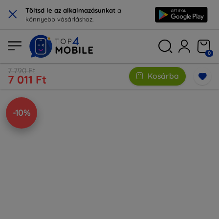
×
Töltsd le az alkalmazásunkat
a
könnyebb vásárláshoz.
0
7 790 Ft
Kosárba
7 011 Ft
-10%