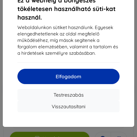
Ez a webhely a böngészés
tökéletesen használható süti-kat
használ.
3MK Foil 1UP iPhone 12 Mini 5.4" gaming fólia, 3 db
Weboldalunkon sütiket használunk. Egyesek
Alkalmas:
Apple iPhone 12 Mini
elengedhetetlenek az oldal megfelelő
működéséhez, míg mások segítenek a
Leírás és specifikáció
forgalom elemzésében, valamint a tartalom és
7 790 Ft
a hirdetések személyre szabásában.
7 011 Ft
Ár ÁFA nelkül
5 520 Ft
Elfogadom
-10%
Kedvezmény kuponnal
EXTRA10
Kosárba
Testreszabás
Visszautasítani
Külső raktáron > 5 db
-
+