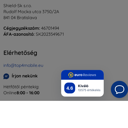
Shield-Sk s.r.o.
Rudolf Mocka utca 3750/2A
841 04 Bratislava
Cégjegyzékszám:
46701494
ÁFA-azonosító:
SK2023549671
Elérhetőség
info@top4mobile.eu
Írjon nekünk
Kiváló
Hétfőtől péntekig:
4.6
13575 értékelés
Online
8:00 - 16:00
Szombat és vasárnap:
Offline
Bevásárlás