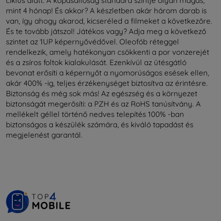
ciklus alatt. A kopásállóság standard szintje olyan magas,
mint 4 hónap! És akkor? A készletben akár három darab is
van, így ahogy akarod, kicseréled a filmeket a következőre.
És te tovább játszol! Játékos vagy? Adja meg a következő
szintet az 1UP képernyővédővel. Oleofób réteggel
rendelkezik, amely hatékonyan csökkenti a por vonzerejét
és a zsíros foltok kialakulását. Ezenkívül az ütésgátló
bevonat erősíti a képernyőt a nyomorúságos esések ellen,
akár 400% -ig, teljes érzékenységet biztosítva az érintésre.
Biztonság és még sok más! Az egészség és a környezet
biztonságát megerősíti: a PZH és az RoHS tanúsítvány. A
mellékelt géllel történő nedves telepítés 100% -ban
biztonságos a készülék számára, és kiváló tapadást és
megjelenést garantál.