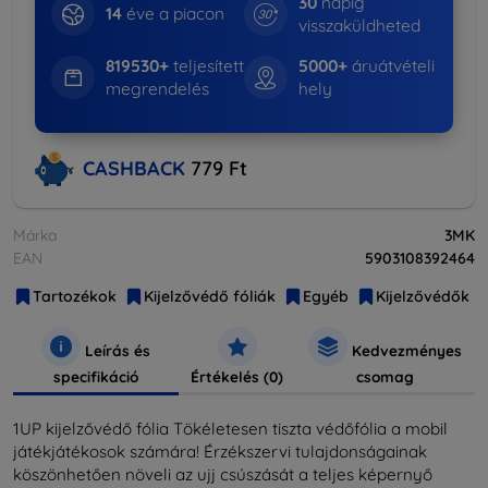
30
napig
14
éve a piacon
visszaküldheted
819530+
teljesített
5000+
áruátvételi
megrendelés
hely
CASHBACK
779 Ft
Márka
3MK
EAN
5903108392464
Tartozékok
Kijelzővédő fóliák
Egyéb
Kijelzővédők
Leírás és
Kedvezményes
specifikáció
Értékelés (0)
csomag
1UP kijelzővédő fólia Tökéletesen tiszta védőfólia a mobil
játékjátékosok számára! Érzékszervi tulajdonságainak
köszönhetően növeli az ujj csúszását a teljes képernyő