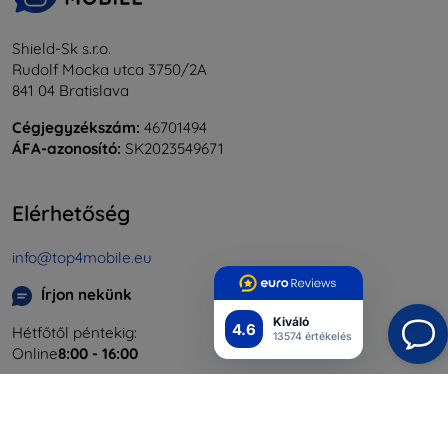
Shield-Sk s.r.o.
Rudolf Mocka utca 3750/2A
841 04 Bratislava
Cégjegyzékszám:
46701494
ÁFA-azonosító:
SK2023549671
Elérhetőség
info@top4mobile.eu
Írjon nekünk
Kiváló
4.6
Hétfőtől péntekig:
13574 értékelés
Online
8:00 - 16:00
Szombat és vasárnap:
Offline