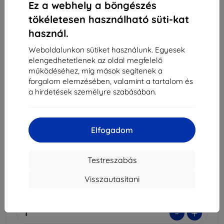
Ez a webhely a böngészés
tökéletesen használható süti-kat
használ.
3MK Foil 1UP iPhone 12 Pro Max 6.7" gaming fólia, 3
db
Weboldalunkon sütiket használunk. Egyesek
elengedhetetlenek az oldal megfelelő
Alkalmas:
Apple iPhone 12 Pro Max
működéséhez, míg mások segítenek a
forgalom elemzésében, valamint a tartalom és
Leírás és specifikáció
a hirdetések személyre szabásában.
7 790 Ft
7 011 Ft
Elfogadom
Ár ÁFA nelkül
5 520 Ft
-10%
Kedvezmény kuponnal
EXTRA10
Kosárba
Testreszabás
Visszautasítani
Külső raktáron > 5 db
-
+