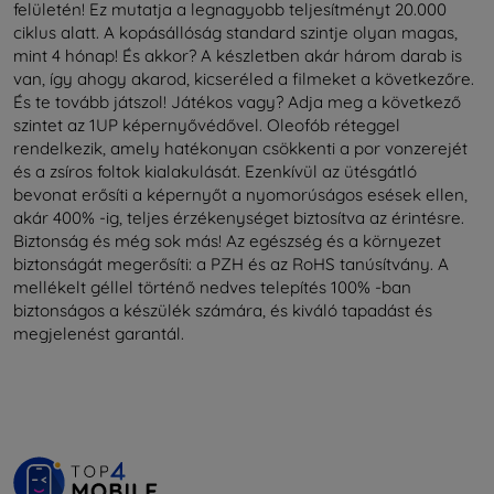
felületén! Ez mutatja a legnagyobb teljesítményt 20.000
ciklus alatt. A kopásállóság standard szintje olyan magas,
mint 4 hónap! És akkor? A készletben akár három darab is
van, így ahogy akarod, kicseréled a filmeket a következőre.
És te tovább játszol! Játékos vagy? Adja meg a következő
szintet az 1UP képernyővédővel. Oleofób réteggel
rendelkezik, amely hatékonyan csökkenti a por vonzerejét
és a zsíros foltok kialakulását. Ezenkívül az ütésgátló
bevonat erősíti a képernyőt a nyomorúságos esések ellen,
akár 400% -ig, teljes érzékenységet biztosítva az érintésre.
Biztonság és még sok más! Az egészség és a környezet
biztonságát megerősíti: a PZH és az RoHS tanúsítvány. A
mellékelt géllel történő nedves telepítés 100% -ban
biztonságos a készülék számára, és kiváló tapadást és
megjelenést garantál.