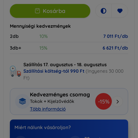
Kosárba
Mennyiségi kedvezmények
2db
10%
7 011 Ft/db
3db+
15%
6 621 Ft/db
Szállítás 17. augusztus - 18. augusztus
Szállítási költség-tól
990 Ft
(Ingyenes 30 000
Ft)
Kedvezményes csomag
-15%
Tokok + Kijelzővédők
Több információ
Miért nálunk vásároljon?