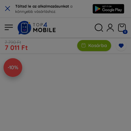
×
Töltsd le az alkalmazásunkat
a
könnyebb vásárláshoz.
0
7 790 Ft
Kosárba
7 011 Ft
-10%