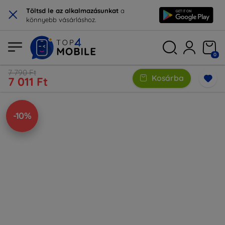
×
Töltsd le az alkalmazásunkat
a
könnyebb vásárláshoz.
0
7 790 Ft
Kosárba
7 011 Ft
-10%