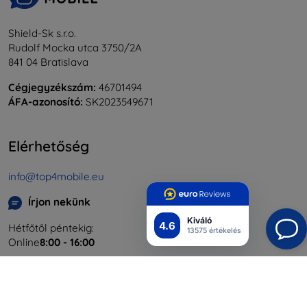
Shield-Sk s.r.o.
Rudolf Mocka utca 3750/2A
841 04 Bratislava
Cégjegyzékszám:
46701494
ÁFA-azonosító:
SK2023549671
Elérhetőség
info@top4mobile.eu
Írjon nekünk
Kiváló
4.6
Hétfőtől péntekig:
13575 értékelés
Online
8:00 - 16:00
Szombat és vasárnap:
Offline