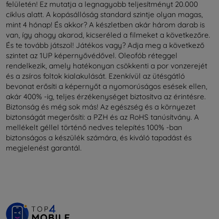
felületén! Ez mutatja a legnagyobb teljesítményt 20.000
ciklus alatt. A kopásállóság standard szintje olyan magas,
mint 4 hónap! És akkor? A készletben akár három darab is
van, így ahogy akarod, kicseréled a filmeket a következőre.
És te tovább játszol! Játékos vagy? Adja meg a következő
szintet az 1UP képernyővédővel. Oleofób réteggel
rendelkezik, amely hatékonyan csökkenti a por vonzerejét
és a zsíros foltok kialakulását. Ezenkívül az ütésgátló
bevonat erősíti a képernyőt a nyomorúságos esések ellen,
akár 400% -ig, teljes érzékenységet biztosítva az érintésre.
Biztonság és még sok más! Az egészség és a környezet
biztonságát megerősíti: a PZH és az RoHS tanúsítvány. A
mellékelt géllel történő nedves telepítés 100% -ban
biztonságos a készülék számára, és kiváló tapadást és
megjelenést garantál.