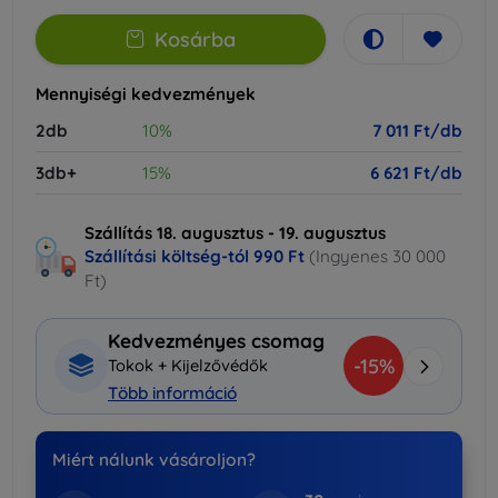
Kosárba
Mennyiségi kedvezmények
2db
10%
7 011 Ft/db
3db+
15%
6 621 Ft/db
Szállítás 18. augusztus - 19. augusztus
Szállítási költség-tól
990 Ft
(Ingyenes 30 000
Ft)
Kedvezményes csomag
-15%
Tokok + Kijelzővédők
Több információ
Miért nálunk vásároljon?