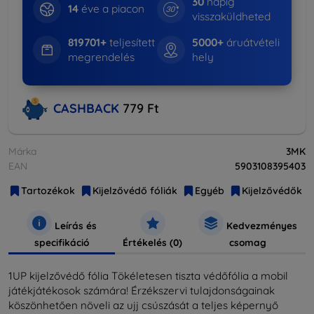
30
napig
14
éve a piacon
visszaküldheted
819701+
teljesített
5000+
áruátvételi
megrendelés
hely
CASHBACK
779 Ft
Márka
3MK
EAN
5903108395403
Tartozékok
Kijelzővédő fóliák
Egyéb
Kijelzővédők
Leírás és
Kedvezményes
specifikáció
Értékelés (0)
csomag
1UP kijelzővédő fólia Tökéletesen tiszta védőfólia a mobil
játékjátékosok számára! Érzékszervi tulajdonságainak
köszönhetően növeli az ujj csúszását a teljes képernyő