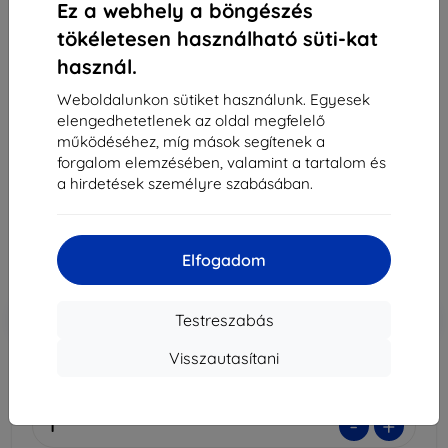
Ez a webhely a böngészés
tökéletesen használható süti-kat
használ.
3MK Foil 1UP Motorola Moto G9 Plus gaming fólia,
3 db
Weboldalunkon sütiket használunk. Egyesek
elengedhetetlenek az oldal megfelelő
Alkalmas:
Motorola Moto G9 Plus
működéséhez, míg mások segítenek a
forgalom elemzésében, valamint a tartalom és
Leírás és specifikáció
a hirdetések személyre szabásában.
7 790 Ft
7 011 Ft
Elfogadom
Ár ÁFA nelkül
5 520 Ft
-10%
Kedvezmény kuponnal
EXTRA10
Kosárba
Testreszabás
Visszautasítani
Külső raktáron > 5 db
-
+