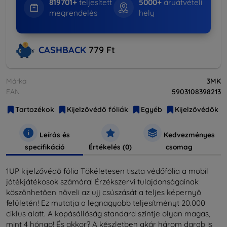
819701+
teljesített
5000+
áruátvételi
megrendelés
hely
CASHBACK
779 Ft
Márka
3MK
EAN
5903108398213
Tartozékok
Kijelzővédő fóliák
Egyéb
Kijelzővédők
Leírás és
Kedvezményes
specifikáció
Értékelés (0)
csomag
1UP kijelzővédő fólia Tökéletesen tiszta védőfólia a mobil
játékjátékosok számára! Érzékszervi tulajdonságainak
köszönhetően növeli az ujj csúszását a teljes képernyő
felületén! Ez mutatja a legnagyobb teljesítményt 20.000
ciklus alatt. A kopásállóság standard szintje olyan magas,
mint 4 hónap! És akkor? A készletben akár három darab is