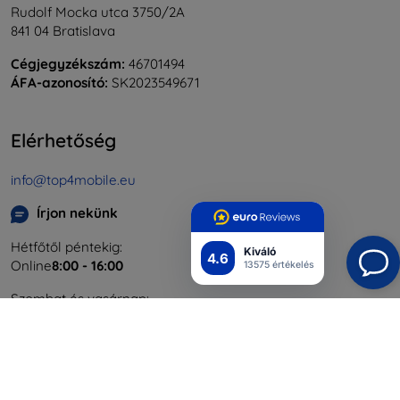
Rudolf Mocka utca 3750/2A
841 04 Bratislava
Cégjegyzékszám:
46701494
ÁFA-azonosító:
SK2023549671
Elérhetőség
info@top4mobile.eu
Írjon nekünk
Hétfőtől péntekig:
Kiváló
4.6
Online
8:00 - 16:00
13575 értékelés
Szombat és vasárnap:
Offline
Bevásárlás