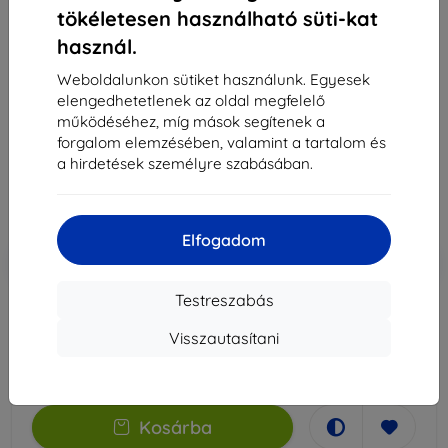
tökéletesen használható süti-kat
használ.
3MK Foil 1UP Samsung A725 A72 4G gaming fólia, 3
Weboldalunkon sütiket használunk. Egyesek
db.
elengedhetetlenek az oldal megfelelő
Leírás és specifikáció
működéséhez, míg mások segítenek a
forgalom elemzésében, valamint a tartalom és
7 790 Ft
a hirdetések személyre szabásában.
7 011 Ft
Ár ÁFA nelkül
5 520 Ft
Elfogadom
-10%
Kedvezmény kuponnal
EXTRA10
Kosárba
Testreszabás
Külső raktáron > 5 db
Visszautasítani
-
+
Kosárba