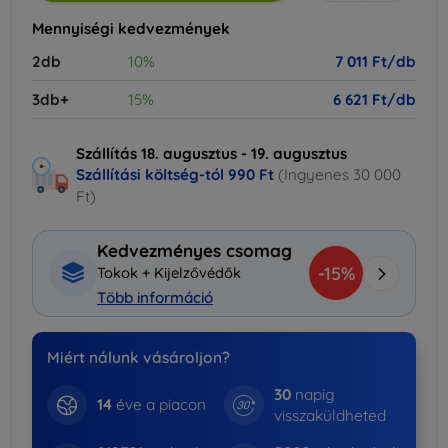
Mennyiségi kedvezmények
2db
10%
7 011 Ft/db
3db+
15%
6 621 Ft/db
Szállítás 18. augusztus - 19. augusztus
Szállítási költség-tól
990 Ft
(Ingyenes 30 000
Ft)
Kedvezményes csomag
-15%
Tokok + Kijelzővédők
Több információ
Miért nálunk vásároljon?
30
napig
14
éve a piacon
visszaküldheted