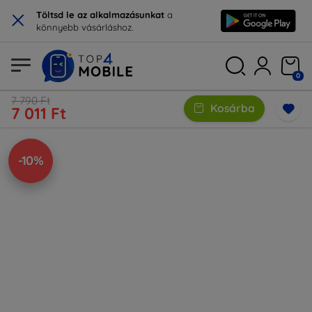
×
Töltsd le az alkalmazásunkat
a
könnyebb vásárláshoz.
0
7 790 Ft
Kosárba
7 011 Ft
-10%