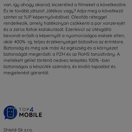
van, így ahogy akarod, kicseréled a filmeket a következőre.
És te tovább játszol! Játékos vagy? Adja meg a következő
szintet az 1UP képernyővédővel. Oleofób réteggel
rendelkezik, amely hatékonyan csökkenti a por vonzerejét
és a zsíros foltok kialakulását. Ezenkívül az ütésgátló
bevonat erősíti a képernyőt a nyomorúságos esések ellen,
akár 400% -ig, teljes érzékenységet biztosítva az érintésre.
Biztonság és még sok más! Az egészség és a környezet
biztonságát megerősíti: a PZH és az RoHS tanúsítvány. A
mellékelt géllel történő nedves telepítés 100% -ban
biztonságos a készülék számára, és kiváló tapadást és
megjelenést garantál.
Shield-Sk s.r.o.